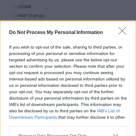
UDMR
PMP (Tomac)
Forța Dreptei (L. Orban)
Do Not Process My Personal Information
PNȚMM
REPER
If you wish to opt-out of the sale, sharing to third parties, or
SENS
processing of your personal or sensitive information for
targeted advertising by us, please use the below opt-out
SOS (Șoșoacă)
section to confirm your selection. Please note that after your
POT (Gavrilă)
opt-out request is processed you may continue seeing
interest-based ads based on personal information utilized by
PACE (Peia)
us or personal information disclosed to third parties prior to
Acțiunea Conservatoare (Târziu)
your opt-out. You may separately opt-out of the further
PDF (Lazarus)
disclosure of your personal information by third parties on the
IAB’s list of downstream participants. This information may
PUSL (D. Voiculescu)
also be disclosed by us to third parties on the
IAB’s List of
PNȚCD (Pavelescu)
Downstream Participants
that may further disclose it to other
third parties.
PNCR (Terheș)
Partidul Patrioților (Surugiu)
Personal Data Processing Opt Outs