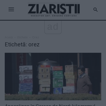
ad
Acasă
Etichete
Orez
Etichetă: orez