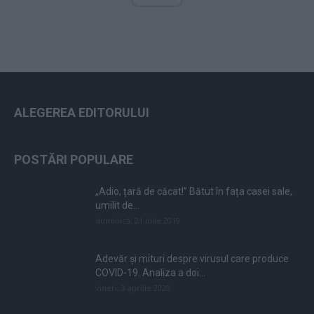
ALEGEREA EDITORULUI
POSTĂRI POPULARE
„Adio, țară de căcat!” Bătut în fața casei sale,
umilit de...
duminică, 21 iulie 2019
Adevăr și mituri despre virusul care produce
COVID-19. Analiza a doi...
vineri, 3 aprilie 2020