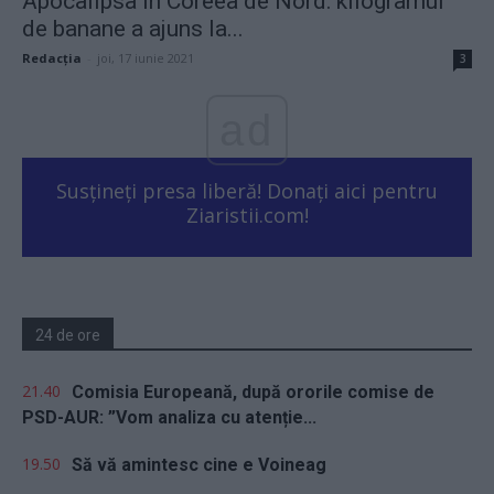
Apocalipsa în Coreea de Nord: kilogramul
de banane a ajuns la...
Redacţia
-
joi, 17 iunie 2021
3
ad
Susțineți presa liberă! Donați aici pentru
Ziaristii.com!
24 de ore
21.40
Comisia Europeană, după ororile comise de
PSD-AUR: ”Vom analiza cu atenție...
19.50
Să vă amintesc cine e Voineag