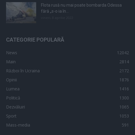
Flota rusă nu mai poate bombarda Odessa
fără „s-o ia în...
vineri, 8 aprilie 2022
CATEGORIE POPULARĂ
News
12042
Main
2814
Război în Ucraina
2172
Opinii
1876
Lumea
1416
Politică
1300
Dezvăluiri
1065
Sport
1053
Mass-media
591