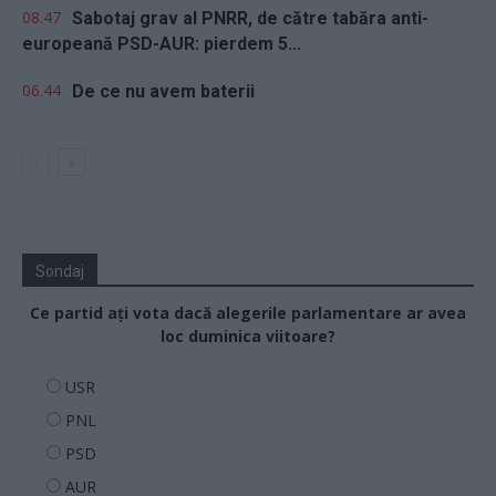
08.47
Sabotaj grav al PNRR, de către tabăra anti-
europeană PSD-AUR: pierdem 5...
06.44
De ce nu avem baterii
Sondaj
Ce partid ați vota dacă alegerile parlamentare ar avea
loc duminica viitoare?
USR
PNL
PSD
AUR