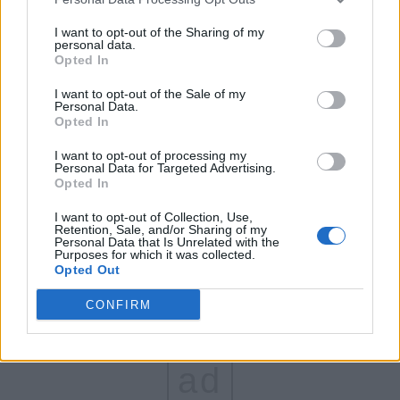
FAR (Coarnă)
I want to opt-out of the Sharing of my
personal data.
România pe Primul Loc (Ponta)
Opted In
Altul
I want to opt-out of the Sale of my
Personal Data.
Opted In
Arată rezultatele
I want to opt-out of processing my
Personal Data for Targeted Advertising.
Opted In
Arhiva sondajelor
I want to opt-out of Collection, Use,
Retention, Sale, and/or Sharing of my
Personal Data that Is Unrelated with the
Purposes for which it was collected.
Opted Out
CONFIRM
ad