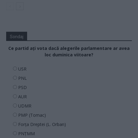
Sondaj
Ce partid ați vota dacă alegerile parlamentare ar avea
loc duminica viitoare?
USR
PNL
PSD
AUR
UDMR
PMP (Tomac)
Forța Dreptei (L. Orban)
PNȚMM