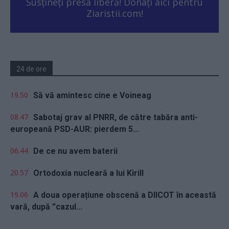
Susțineți presa liberă! Donați aici pentru
Ziaristii.com!
24 de ore
19.50
Să vă amintesc cine e Voineag
08.47
Sabotaj grav al PNRR, de către tabăra anti-
europeană PSD-AUR: pierdem 5...
06.44
De ce nu avem baterii
20.57
Ortodoxia nucleară a lui Kirill
19.06
A doua operațiune obscenă a DIICOT în această
vară, după ”cazul...