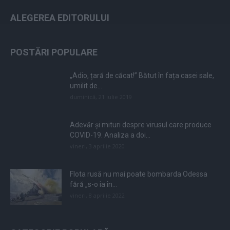
ALEGEREA EDITORULUI
POSTĂRI POPULARE
„Adio, țară de căcat!” Bătut în fața casei sale,
umilit de...
duminică, 21 iulie 2019
Adevăr și mituri despre virusul care produce
COVID-19. Analiza a doi...
vineri, 3 aprilie 2020
Flota rusă nu mai poate bombarda Odessa
fără „s-o ia în...
vineri, 8 aprilie 2022