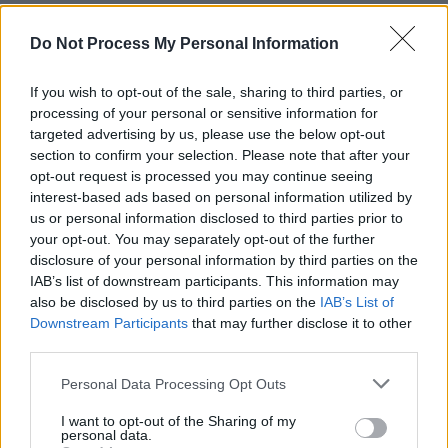
REPER
Do Not Process My Personal Information
SENS
SOS (Șoșoacă)
If you wish to opt-out of the sale, sharing to third parties, or
POT (Gavrilă)
processing of your personal or sensitive information for
PACE (Peia)
targeted advertising by us, please use the below opt-out
section to confirm your selection. Please note that after your
Acțiunea Conservatoare (Târziu)
opt-out request is processed you may continue seeing
PDF (Lazarus)
interest-based ads based on personal information utilized by
us or personal information disclosed to third parties prior to
PUSL (D. Voiculescu)
your opt-out. You may separately opt-out of the further
PNȚCD (Pavelescu)
disclosure of your personal information by third parties on the
IAB’s list of downstream participants. This information may
PNCR (Terheș)
also be disclosed by us to third parties on the
IAB’s List of
Partidul Patrioților (Surugiu)
Downstream Participants
that may further disclose it to other
FAR (Coarnă)
third parties.
România pe Primul Loc (Ponta)
Personal Data Processing Opt Outs
Altul
I want to opt-out of the Sharing of my
personal data.