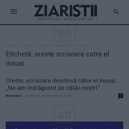
ad
Acasă
Etichete
Oreste scrisoare catre el insusi
Etichetă: oreste scrisoare catre el
insusi
Oreste, scrisoare deschisă către el însuşi.
„Ne-am îndrăgostit de călăii noştri”
Redacţia
-
duminică, 23 decembrie 2018
7
ad