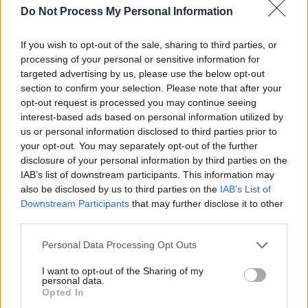
Do Not Process My Personal Information
SOS (Șoșoacă)
POT (Gavrilă)
If you wish to opt-out of the sale, sharing to third parties, or
PACE (Peia)
processing of your personal or sensitive information for
targeted advertising by us, please use the below opt-out
Acțiunea Conservatoare (Târziu)
section to confirm your selection. Please note that after your
PDF (Lazarus)
opt-out request is processed you may continue seeing
PUSL (D. Voiculescu)
interest-based ads based on personal information utilized by
us or personal information disclosed to third parties prior to
PNȚCD (Pavelescu)
your opt-out. You may separately opt-out of the further
PNCR (Terheș)
disclosure of your personal information by third parties on the
IAB’s list of downstream participants. This information may
Partidul Patrioților (Surugiu)
also be disclosed by us to third parties on the
IAB’s List of
FAR (Coarnă)
Downstream Participants
that may further disclose it to other
third parties.
România pe Primul Loc (Ponta)
Altul
Personal Data Processing Opt Outs
I want to opt-out of the Sharing of my
personal data.
Opted In
Arată rezultatele