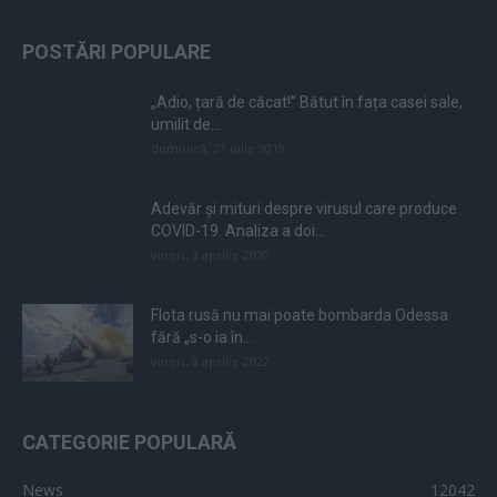
POSTĂRI POPULARE
„Adio, țară de căcat!” Bătut în fața casei sale,
umilit de...
duminică, 21 iulie 2019
Adevăr și mituri despre virusul care produce
COVID-19. Analiza a doi...
vineri, 3 aprilie 2020
Flota rusă nu mai poate bombarda Odessa
fără „s-o ia în...
vineri, 8 aprilie 2022
CATEGORIE POPULARĂ
News
12042