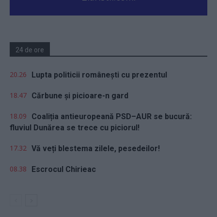
24 de ore
20.26
Lupta politicii românești cu prezentul
18.47
Cărbune și picioare-n gard
18.09
Coaliția antieuropeană PSD–AUR se bucură:
fluviul Dunărea se trece cu piciorul!
17.32
Vă veți blestema zilele, pesedeilor!
08.38
Escrocul Chirieac