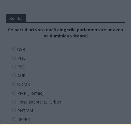
Sondaj
Ce partid ați vota dacă alegerile parlamentare ar avea
loc duminica viitoare?
USR
PNL
PSD
AUR
UDMR
PMP (Tomac)
Forța Dreptei (L. Orban)
PNȚMM
REPER
SENS