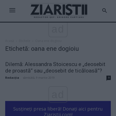
ad
Acasă
Etichete
Oana ene dogioiu
Etichetă: oana ene dogioiu
Dilemă: Alessandra Stoicescu e „deosebit
de proastă” sau „deosebit de ticăloasă”?
Redacţia
-
sâmbătă, 9 martie 2019
9
ad
Susțineți presa liberă! Donați aici pentru
Ziaristii.com!