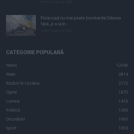
vineri, 3 aprilie 2020
Flota rusă nu mai poate bombarda Odessa
fără „s-o ia în...
vineri, 8 aprilie 2022
CATEGORIE POPULARĂ
News
12040
Main
2814
Război în Ucraina
2172
Opinii
1875
Lumea
1416
Politică
1300
Dezvăluiri
1065
Sport
1053