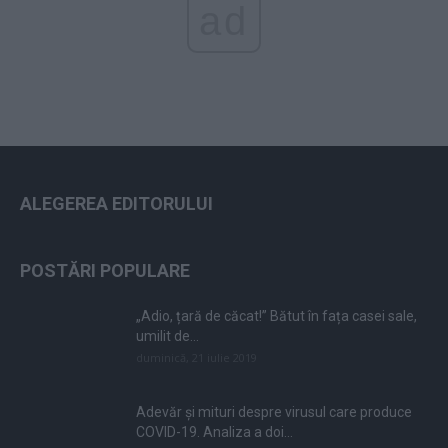
ad
ALEGEREA EDITORULUI
POSTĂRI POPULARE
„Adio, țară de căcat!” Bătut în fața casei sale,
umilit de...
duminică, 21 iulie 2019
Adevăr și mituri despre virusul care produce
COVID-19. Analiza a doi...