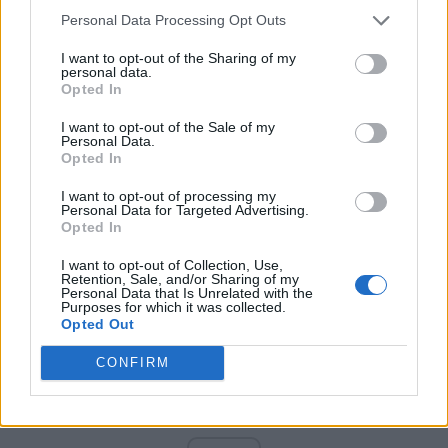
PNCR (Terheș)
Personal Data Processing Opt Outs
Partidul Patrioților (Surugiu)
I want to opt-out of the Sharing of my
FAR (Coarnă)
personal data.
Opted In
România pe Primul Loc (Ponta)
Altul
I want to opt-out of the Sale of my
Personal Data.
Opted In
I want to opt-out of processing my
Arată rezultatele
Personal Data for Targeted Advertising.
Opted In
Arhiva sondajelor
I want to opt-out of Collection, Use,
Retention, Sale, and/or Sharing of my
Personal Data that Is Unrelated with the
Purposes for which it was collected.
Opted Out
CONFIRM