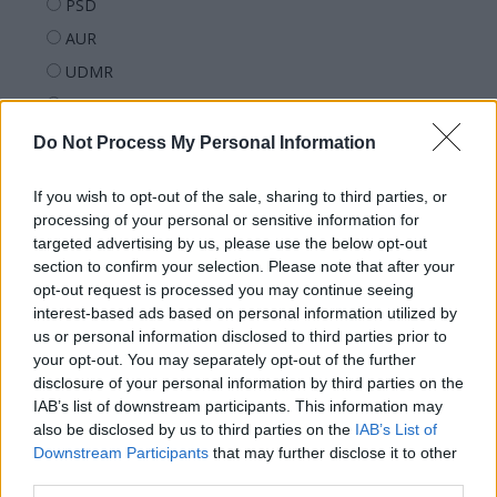
PSD
AUR
UDMR
PMP (Tomac)
Forța Dreptei (L. Orban)
Do Not Process My Personal Information
PNȚMM
If you wish to opt-out of the sale, sharing to third parties, or
REPER
processing of your personal or sensitive information for
SENS
targeted advertising by us, please use the below opt-out
section to confirm your selection. Please note that after your
SOS (Șoșoacă)
opt-out request is processed you may continue seeing
POT (Gavrilă)
interest-based ads based on personal information utilized by
us or personal information disclosed to third parties prior to
PACE (Peia)
your opt-out. You may separately opt-out of the further
Acțiunea Conservatoare (Târziu)
disclosure of your personal information by third parties on the
PDF (Lazarus)
IAB’s list of downstream participants. This information may
also be disclosed by us to third parties on the
IAB’s List of
PUSL (D. Voiculescu)
Downstream Participants
that may further disclose it to other
PNȚCD (Pavelescu)
third parties.