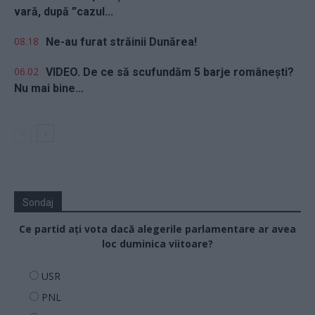
vară, după ”cazul...
08.18
Ne-au furat străinii Dunărea!
06.02
VIDEO. De ce să scufundăm 5 barje românești?
Nu mai bine...
Sondaj
Ce partid ați vota dacă alegerile parlamentare ar avea
loc duminica viitoare?
USR
PNL