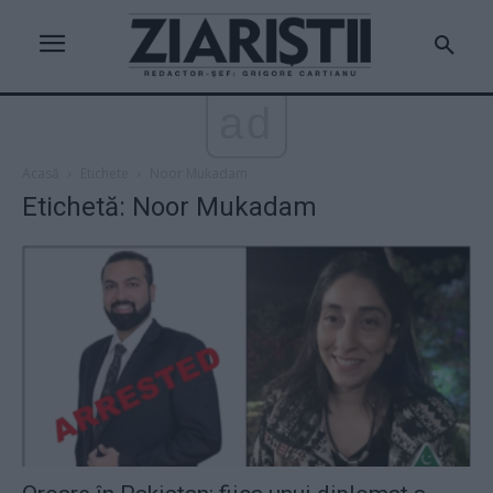
ad
Acasă
Etichete
Noor Mukadam
Etichetă: Noor Mukadam