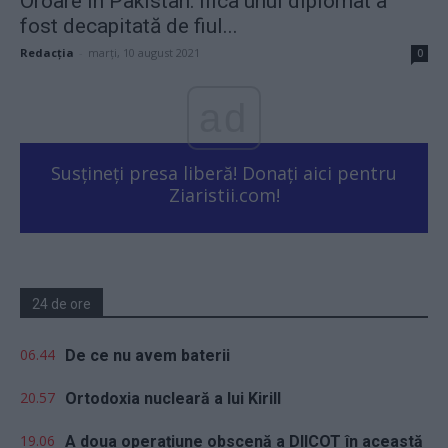
Oroare în Pakistan: fiica unui diplomat a
fost decapitată de fiul...
Redacţia
-
marți, 10 august 2021
0
ad
Susțineți presa liberă! Donați aici pentru
Ziaristii.com!
24 de ore
06.44
De ce nu avem baterii
20.57
Ortodoxia nucleară a lui Kirill
19.06
A doua operațiune obscenă a DIICOT în această