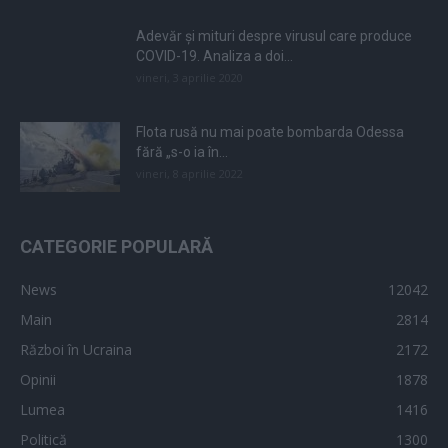
Adevăr și mituri despre virusul care produce
COVID-19. Analiza a doi...
vineri, 3 aprilie 2020
Flota rusă nu mai poate bombarda Odessa
fără „s-o ia în...
vineri, 8 aprilie 2022
CATEGORIE POPULARĂ
News
12042
Main
2814
Război în Ucraina
2172
Opinii
1878
Lumea
1416
Politică
1300