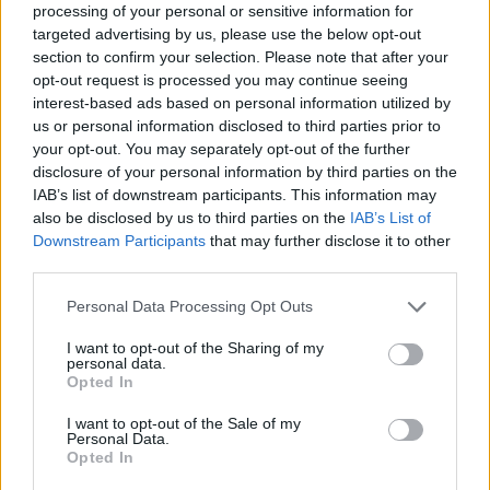
processing of your personal or sensitive information for
PUSL (D. Voiculescu)
targeted advertising by us, please use the below opt-out
PNȚCD (Pavelescu)
section to confirm your selection. Please note that after your
opt-out request is processed you may continue seeing
PNCR (Terheș)
interest-based ads based on personal information utilized by
Partidul Patrioților (Surugiu)
us or personal information disclosed to third parties prior to
your opt-out. You may separately opt-out of the further
FAR (Coarnă)
disclosure of your personal information by third parties on the
România pe Primul Loc (Ponta)
IAB’s list of downstream participants. This information may
Altul
also be disclosed by us to third parties on the
IAB’s List of
Downstream Participants
that may further disclose it to other
third parties.
Arată rezultatele
Personal Data Processing Opt Outs
I want to opt-out of the Sharing of my
Arhiva sondajelor
personal data.
Opted In
I want to opt-out of the Sale of my
Personal Data.
Opted In