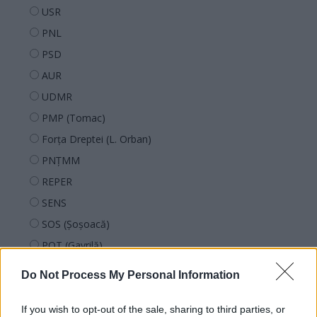
USR
PNL
PSD
AUR
UDMR
PMP (Tomac)
Forța Dreptei (L. Orban)
PNȚMM
REPER
SENS
SOS (Șoșoacă)
POT (Gavrilă)
PACE (Peia)
Do Not Process My Personal Information
Acțiunea Conservatoare (Târziu)
PDF (Lazarus)
If you wish to opt-out of the sale, sharing to third parties, or