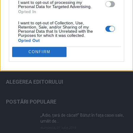
I want to opt-out of processing my
Personal Data for Targeted Advertising.
Opted In
I want to opt-out of Collection, Use,
ad
Retention, Sale, and/or Sharing of my
Personal Data that Is Unrelated with the
Purposes for which it was collected.
Opted Out
CONFIRM
ALEGEREA EDITORULUI
POSTĂRI POPULARE
„Adio, țară de căcat!” Bătut în fața casei sale,
umilit de...
duminică, 21 iulie 2019