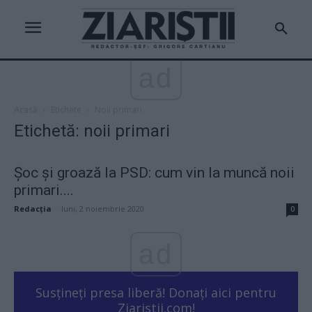
ad
Acasă
Etichete
Noii primari
Etichetă: noii primari
Șoc și groază la PSD: cum vin la muncă noii
primari....
Redacţia
-
luni, 2 noiembrie 2020
0
ad
Susțineți presa liberă! Donați aici pentru
Ziaristii.com!