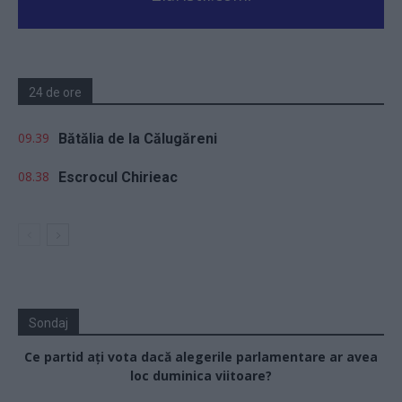
24 de ore
09.39
Bătălia de la Călugăreni
08.38
Escrocul Chirieac
Sondaj
Ce partid ați vota dacă alegerile parlamentare ar avea
loc duminica viitoare?