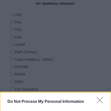
loc duminica viitoare?
USR
PNL
PSD
AUR
UDMR
PMP (Tomac)
Forța Dreptei (L. Orban)
PNȚMM
REPER
SENS
SOS (Șoșoacă)
POT (Gavrilă)
Do Not Process My Personal Information
PACE (Peia)