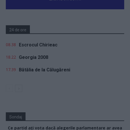
24 de ore
08.38
Escrocul Chirieac
18.22
Georgia 2008
17.39
Bătălia de la Călugăreni
Sondaj
Ce partid ați vota dacă alegerile parlamentare ar avea