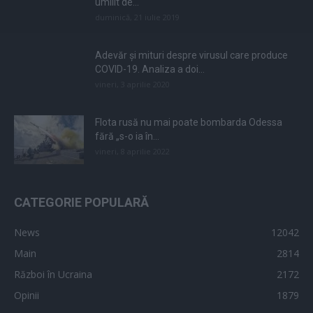
umilit de...
duminică, 21 iulie 2019
Adevăr și mituri despre virusul care produce
COVID-19. Analiza a doi...
vineri, 3 aprilie 2020
Flota rusă nu mai poate bombarda Odessa
fără „s-o ia în...
vineri, 8 aprilie 2022
CATEGORIE POPULARĂ
News
12042
Main
2814
Război în Ucraina
2172
Opinii
1879