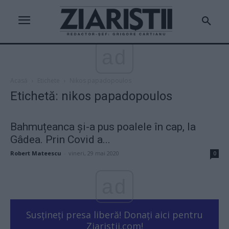
ad
Acasă
Etichete
Nikos papadopoulos
Etichetă: nikos papadopoulos
Bahmuțeanca și-a pus poalele în cap, la
Gâdea. Prin Covid a...
Robert Mateescu
-
vineri, 29 mai 2020
0
ad
Susțineți presa liberă! Donați aici pentru
Ziaristii.com!