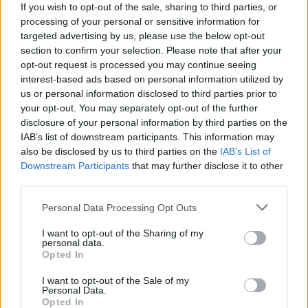
Acțiunea Conservatoare (Târziu)
If you wish to opt-out of the sale, sharing to third parties, or
PDF (Lazarus)
processing of your personal or sensitive information for
targeted advertising by us, please use the below opt-out
PUSL (D. Voiculescu)
section to confirm your selection. Please note that after your
PNȚCD (Pavelescu)
opt-out request is processed you may continue seeing
interest-based ads based on personal information utilized by
PNCR (Terheș)
us or personal information disclosed to third parties prior to
Partidul Patrioților (Surugiu)
your opt-out. You may separately opt-out of the further
disclosure of your personal information by third parties on the
FAR (Coarnă)
IAB’s list of downstream participants. This information may
România pe Primul Loc (Ponta)
also be disclosed by us to third parties on the
IAB’s List of
Altul
Downstream Participants
that may further disclose it to other
third parties.
Personal Data Processing Opt Outs
Arată rezultatele
I want to opt-out of the Sharing of my
personal data.
Arhiva sondajelor
Opted In
I want to opt-out of the Sale of my
Personal Data.
Opted In