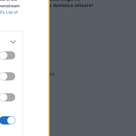
arlamentare ar avea loc duminica viitoare?
 downstream
B’s List of
USR
PNL
PSD
AUR
UDMR
PMP (Tomac)
Forța Dreptei (L. Orban)
PNȚMM
REPER
SENS
SOS (Șoșoacă)
POT (Gavrilă)
PACE (Peia)