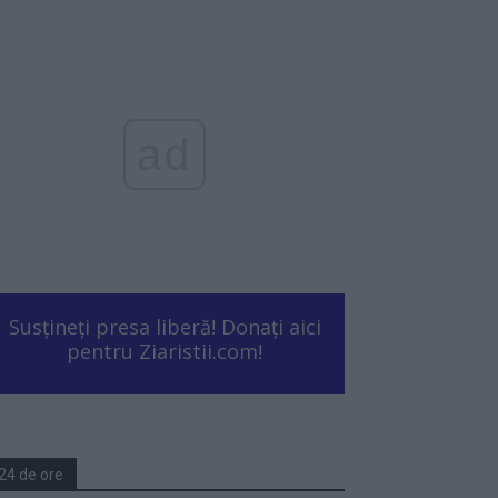
ad
Susțineți presa liberă! Donați aici
pentru Ziaristii.com!
24 de ore