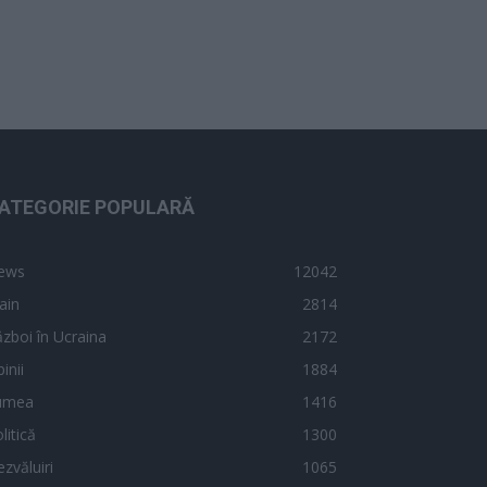
ATEGORIE POPULARĂ
ews
12042
ain
2814
zboi în Ucraina
2172
inii
1884
umea
1416
litică
1300
zvăluiri
1065