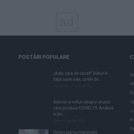
ad
POSTĂRI POPULARE
C
„Adio, țară de căcat!” Bătut în
N
fața casei sale, umilit de...
M
duminică, 21 iulie 2019
Ră
Op
Adevăr și mituri despre virusul
care produce COVID-19. Analiza
L
a doi...
Po
vineri, 3 aprilie 2020
De
Flota rusă nu mai poate