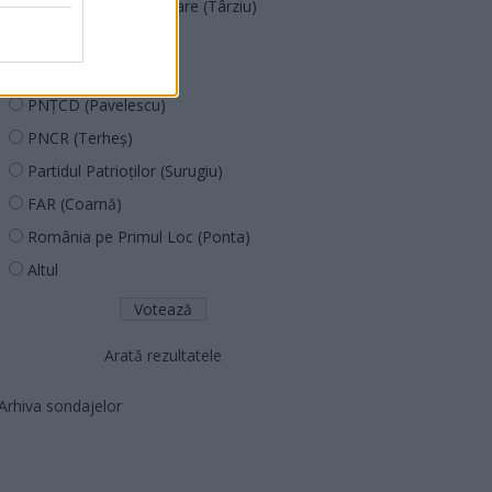
Acțiunea Conservatoare (Târziu)
PDF (Lazarus)
PUSL (D. Voiculescu)
PNȚCD (Pavelescu)
PNCR (Terheș)
Partidul Patrioților (Surugiu)
FAR (Coarnă)
România pe Primul Loc (Ponta)
Altul
Arată rezultatele
Arhiva sondajelor