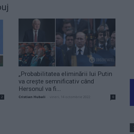
ouj
„Probabilitatea eliminării lui Putin
va crește semnificativ când
Hersonul va fi...
Cristian Hubali
-
vineri, 14 octombrie 2022
2
0