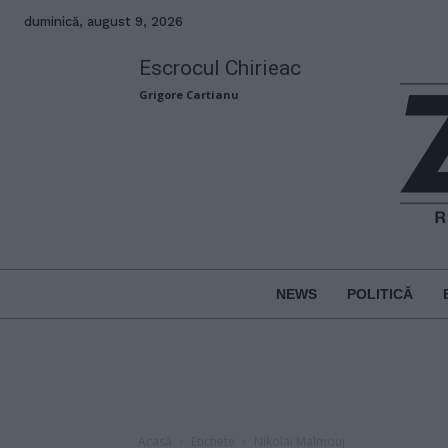
duminică, august 9, 2026
Escrocul Chirieac
Grigore Cartianu
NEWS
POLITICĂ
Acasă
Etichete
Nikolai Malmouj