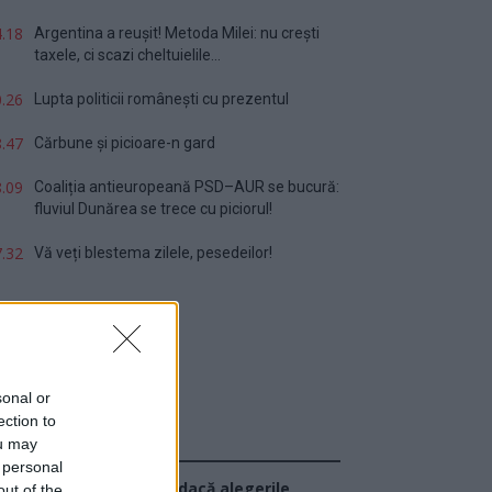
.18
Argentina a reușit! Metoda Milei: nu crești
taxele, ci scazi cheltuielile...
.26
Lupta politicii românești cu prezentul
.47
Cărbune și picioare-n gard
.09
Coaliția antieuropeană PSD–AUR se bucură:
fluviul Dunărea se trece cu piciorul!
.32
Vă veți blestema zilele, pesedeilor!
sonal or
ection to
ou may
Sondaj
 personal
Ce partid ați vota dacă alegerile
out of the