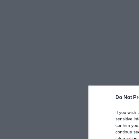
Do Not Pr
If you wish 
sensitive in
confirm you
continue se
information 