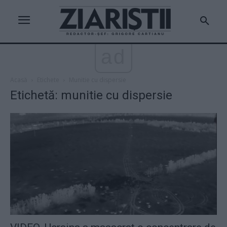
ad
Acasă
Etichete
Munitie cu dispersie
Etichetă: munitie cu dispersie