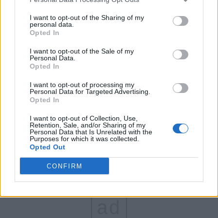
FAR (Coarnă)
I want to opt-out of the Sharing of my
personal data.
România pe Primul Loc (Ponta)
Opted In
Altul
I want to opt-out of the Sale of my
Personal Data.
Opted In
Arată rezultatele
I want to opt-out of processing my
Personal Data for Targeted Advertising.
Opted In
Arhiva sondajelor
I want to opt-out of Collection, Use,
Retention, Sale, and/or Sharing of my
Personal Data that Is Unrelated with the
Purposes for which it was collected.
Opted Out
CONFIRM
ad