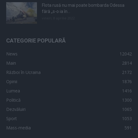
Flota rusă nu mai poate bombarda Odessa
fără „s-o ia în...
vineri, 8 aprilie 2022
CATEGORIE POPULARĂ
News
12042
Main
2814
Război în Ucraina
2172
Opinii
1876
Lumea
1416
Politică
1300
Dezvăluiri
1065
Sport
1053
Mass-media
591