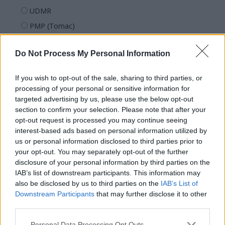
UDMR
PMP (Tomac)
Forța Dreptei (L. Orban)
Do Not Process My Personal Information
PNȚMM
REPER
If you wish to opt-out of the sale, sharing to third parties, or
SENS
processing of your personal or sensitive information for
targeted advertising by us, please use the below opt-out
SOS (Șoșoacă)
section to confirm your selection. Please note that after your
POT (Gavrilă)
opt-out request is processed you may continue seeing
interest-based ads based on personal information utilized by
PACE (Peia)
us or personal information disclosed to third parties prior to
Acțiunea Conservatoare (Târziu)
your opt-out. You may separately opt-out of the further
PDF (Lazarus)
disclosure of your personal information by third parties on the
IAB’s list of downstream participants. This information may
PUSL (D. Voiculescu)
also be disclosed by us to third parties on the
IAB’s List of
PNȚCD (Pavelescu)
Downstream Participants
that may further disclose it to other
third parties.
PNCR (Terheș)
Partidul Patrioților (Surugiu)
Personal Data Processing Opt Outs