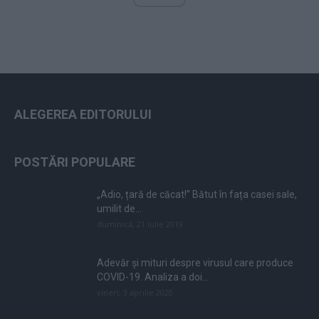
ALEGEREA EDITORULUI
POSTĂRI POPULARE
„Adio, țară de căcat!” Bătut în fața casei sale,
umilit de...
duminică, 21 iulie 2019
Adevăr și mituri despre virusul care produce
COVID-19. Analiza a doi...
vineri, 3 aprilie 2020