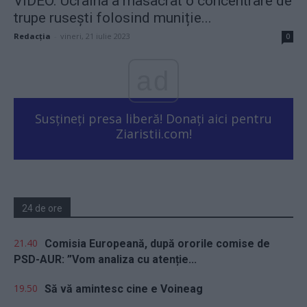
VIDEO. Ucraina a masacrat o concentrare de
trupe rusești folosind muniție...
Redacţia
-
vineri, 21 iulie 2023
0
ad
Susțineți presa liberă! Donați aici pentru
Ziaristii.com!
24 de ore
21.40
Comisia Europeană, după ororile comise de
PSD-AUR: ”Vom analiza cu atenție...
19.50
Să vă amintesc cine e Voineag