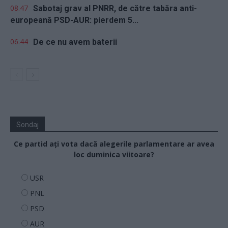
08.47
Sabotaj grav al PNRR, de către tabăra anti-
europeană PSD-AUR: pierdem 5...
06.44
De ce nu avem baterii
Sondaj
Ce partid ați vota dacă alegerile parlamentare ar avea
loc duminica viitoare?
USR
PNL
PSD
AUR