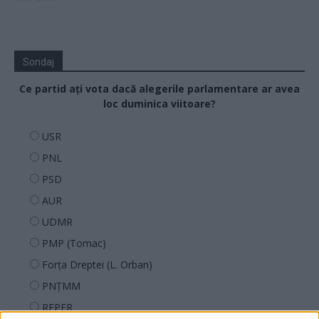
Sondaj
Ce partid ați vota dacă alegerile parlamentare ar avea
loc duminica viitoare?
USR
PNL
PSD
AUR
UDMR
PMP (Tomac)
Forța Dreptei (L. Orban)
PNȚMM
REPER