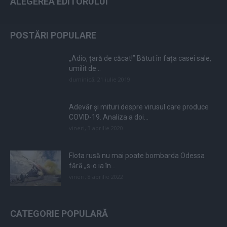
ALEGEREA EDITORULUI
POSTĂRI POPULARE
„Adio, țară de căcat!” Bătut în fața casei sale,
umilit de...
duminică, 21 iulie 2019
Adevăr și mituri despre virusul care produce
COVID-19. Analiza a doi...
vineri, 3 aprilie 2020
Flota rusă nu mai poate bombarda Odessa
fără „s-o ia în...
vineri, 8 aprilie 2022
CATEGORIE POPULARĂ