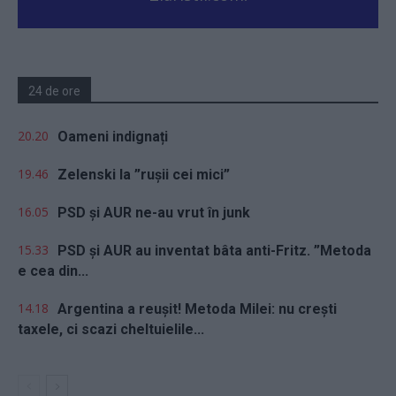
24 de ore
20.20
Oameni indignați
19.46
Zelenski la ”rușii cei mici”
16.05
PSD și AUR ne-au vrut în junk
15.33
PSD și AUR au inventat bâta anti-Fritz. ”Metoda
e cea din...
14.18
Argentina a reușit! Metoda Milei: nu crești
taxele, ci scazi cheltuielile...