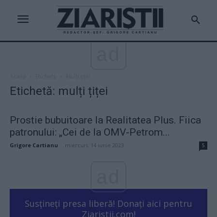
ad
Acasă
Etichete
Mulți țiței
Etichetă: mulți țiței
Prostie bubuitoare la Realitatea Plus. Fiica
patronului: „Cei de la OMV-Petrom...
Grigore Cartianu
-
miercuri, 14 iunie 2023
5
ad
Susțineți presa liberă! Donați aici pentru
Ziaristii.com!