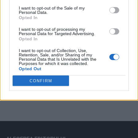
Arată rezultatele
I want to opt-out of the Sale of my
Personal Data.
Arhiva sondajelor
Opted In
I want to opt-out of processing my
Personal Data for Targeted Advertising.
Opted In
I want to opt-out of Collection, Use,
Retention, Sale, and/or Sharing of my
Personal Data that Is Unrelated with the
Purposes for which it was collected.
Opted Out
ad
CONFIRM