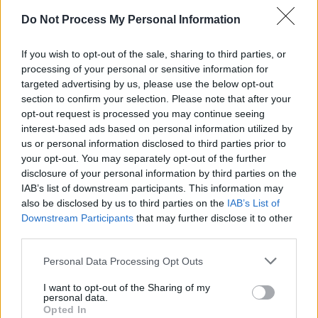
SENS
Do Not Process My Personal Information
SOS (Șoșoacă)
POT (Gavrilă)
If you wish to opt-out of the sale, sharing to third parties, or
processing of your personal or sensitive information for
PACE (Peia)
targeted advertising by us, please use the below opt-out
Acțiunea Conservatoare (Târziu)
section to confirm your selection. Please note that after your
opt-out request is processed you may continue seeing
PDF (Lazarus)
interest-based ads based on personal information utilized by
PUSL (D. Voiculescu)
us or personal information disclosed to third parties prior to
PNȚCD (Pavelescu)
your opt-out. You may separately opt-out of the further
disclosure of your personal information by third parties on the
PNCR (Terheș)
IAB’s list of downstream participants. This information may
Partidul Patrioților (Surugiu)
also be disclosed by us to third parties on the
IAB’s List of
Downstream Participants
that may further disclose it to other
FAR (Coarnă)
third parties.
România pe Primul Loc (Ponta)
Personal Data Processing Opt Outs
Altul
I want to opt-out of the Sharing of my
personal data.
Opted In