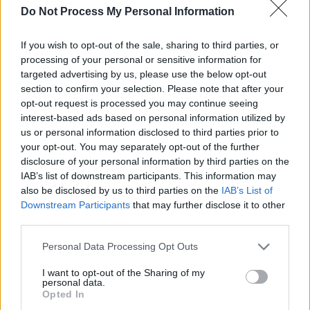
Do Not Process My Personal Information
SOS (Șoșoacă)
POT (Gavrilă)
If you wish to opt-out of the sale, sharing to third parties, or
PACE (Peia)
processing of your personal or sensitive information for
targeted advertising by us, please use the below opt-out
Acțiunea Conservatoare (Târziu)
section to confirm your selection. Please note that after your
PDF (Lazarus)
opt-out request is processed you may continue seeing
PUSL (D. Voiculescu)
interest-based ads based on personal information utilized by
us or personal information disclosed to third parties prior to
PNȚCD (Pavelescu)
your opt-out. You may separately opt-out of the further
PNCR (Terheș)
disclosure of your personal information by third parties on the
IAB’s list of downstream participants. This information may
Partidul Patrioților (Surugiu)
also be disclosed by us to third parties on the
IAB’s List of
FAR (Coarnă)
Downstream Participants
that may further disclose it to other
third parties.
România pe Primul Loc (Ponta)
Altul
Personal Data Processing Opt Outs
I want to opt-out of the Sharing of my
personal data.
Opted In
Arată rezultatele