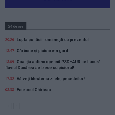
24 de ore
20.26
Lupta politicii românești cu prezentul
18.47
Cărbune și picioare-n gard
18.09
Coaliția antieuropeană PSD–AUR se bucură:
fluviul Dunărea se trece cu piciorul!
17.32
Vă veți blestema zilele, pesedeilor!
08.38
Escrocul Chirieac