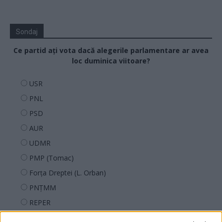
Sondaj
Ce partid ați vota dacă alegerile parlamentare ar avea
loc duminica viitoare?
USR
PNL
PSD
AUR
UDMR
PMP (Tomac)
Forța Dreptei (L. Orban)
PNȚMM
REPER
SENS