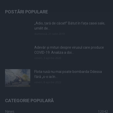
POSTĂRI POPULARE
„Adio, țară de căcat!” Bătut în fața casei sale,
umilit de...
duminică, 21 iulie 2019
Adevăr și mituri despre virusul care produce
COVID-19. Analiza a doi...
vineri, 3 aprilie 2020
Flota rusă nu mai poate bombarda Odessa
fără „s-o ia în...
vineri, 8 aprilie 2022
CATEGORIE POPULARĂ
News
12042