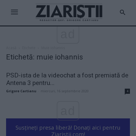
ad
Acasă
Etichete
Muie iohannis
Etichetă: muie iohannis
PSD-ista de la videochat a fost premiată de
Antena 3 pentru...
Grigore Cartianu
-
miercuri, 16 septembrie 2020
4
ad
Susțineți presa liberă! Donați aici pentru
Ziaristii.com!