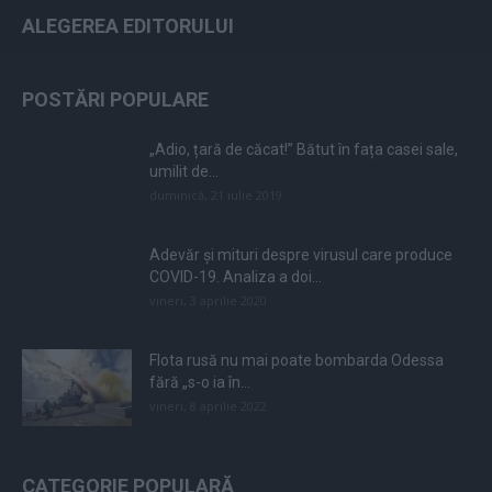
ALEGEREA EDITORULUI
POSTĂRI POPULARE
„Adio, țară de căcat!” Bătut în fața casei sale,
umilit de...
duminică, 21 iulie 2019
Adevăr și mituri despre virusul care produce
COVID-19. Analiza a doi...
vineri, 3 aprilie 2020
Flota rusă nu mai poate bombarda Odessa
fără „s-o ia în...
vineri, 8 aprilie 2022
CATEGORIE POPULARĂ