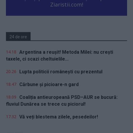
Ziaristii.com!
24 de ore
14.18
Argentina a reușit! Metoda Milei: nu crești
taxele, ci scazi cheltuielile...
20.26
Lupta politicii românești cu prezentul
18.47
Cărbune și picioare-n gard
18.09
Coaliția antieuropeană PSD–AUR se bucură:
fluviul Dunărea se trece cu piciorul!
17.32
Vă veți blestema zilele, pesedeilor!