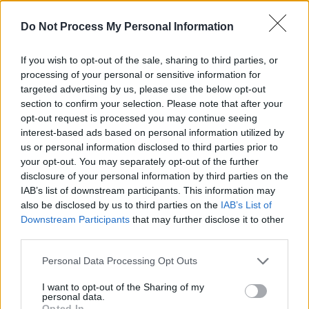
REPER
SENS
Do Not Process My Personal Information
SOS (Șoșoacă)
If you wish to opt-out of the sale, sharing to third parties, or
POT (Gavrilă)
processing of your personal or sensitive information for
PACE (Peia)
targeted advertising by us, please use the below opt-out
section to confirm your selection. Please note that after your
Acțiunea Conservatoare (Târziu)
opt-out request is processed you may continue seeing
PDF (Lazarus)
interest-based ads based on personal information utilized by
us or personal information disclosed to third parties prior to
PUSL (D. Voiculescu)
your opt-out. You may separately opt-out of the further
PNȚCD (Pavelescu)
disclosure of your personal information by third parties on the
PNCR (Terheș)
IAB’s list of downstream participants. This information may
also be disclosed by us to third parties on the
IAB’s List of
Partidul Patrioților (Surugiu)
Downstream Participants
that may further disclose it to other
FAR (Coarnă)
third parties.
România pe Primul Loc (Ponta)
Personal Data Processing Opt Outs
Altul
I want to opt-out of the Sharing of my
personal data.
Opted In