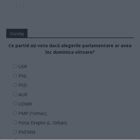
Sondaj
Ce partid ați vota dacă alegerile parlamentare ar avea
loc duminica viitoare?
USR
PNL
PSD
AUR
UDMR
PMP (Tomac)
Forța Dreptei (L. Orban)
PNȚMM