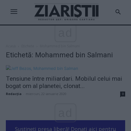
ad
Acasă
Etichete
Mohammed bin Salmani
Etichetă: Mohammed bin Salmani
Tensiune între miliardari. Mobilul celui mai
bogat om al planetei, clonat...
Redacţia
-
miercuri, 22 ianuarie 2020
0
ad
Susțineți presa liberă! Donați aici pentru