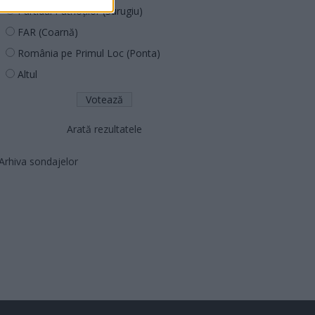
Partidul Patrioților (Surugiu)
FAR (Coarnă)
România pe Primul Loc (Ponta)
Altul
Arată rezultatele
Arhiva sondajelor