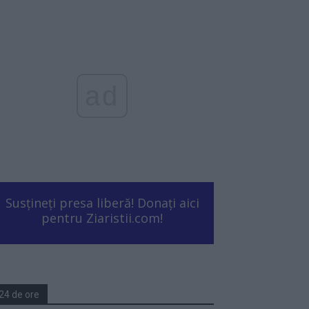
ad
Susțineți presa liberă! Donați aici
pentru Ziaristii.com!
24 de ore