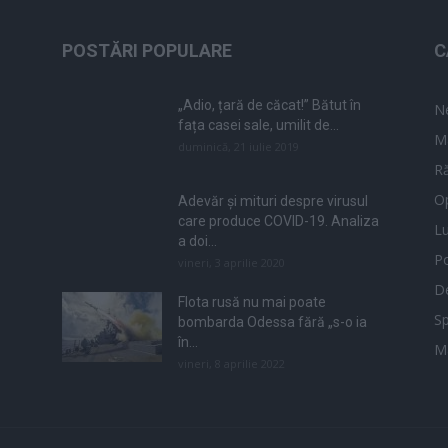
POSTĂRI POPULARE
C
„Adio, țară de căcat!” Bătut în
N
fața casei sale, umilit de...
M
duminică, 21 iulie 2019
Ră
Op
Adevăr și mituri despre virusul
care produce COVID-19. Analiza
L
a doi...
Po
vineri, 3 aprilie 2020
De
Flota rusă nu mai poate
Sp
bombarda Odessa fără „s-o ia
în...
M
vineri, 8 aprilie 2022