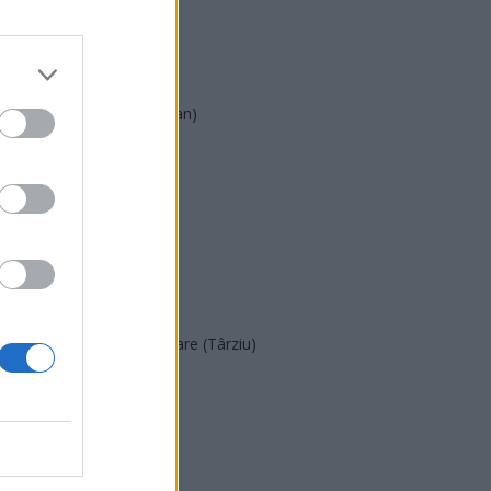
AUR
UDMR
PMP (Tomac)
Forța Dreptei (L. Orban)
PNȚMM
REPER
SENS
SOS (Șoșoacă)
POT (Gavrilă)
PACE (Peia)
Acțiunea Conservatoare (Târziu)
PDF (Lazarus)
PUSL (D. Voiculescu)
PNȚCD (Pavelescu)
PNCR (Terheș)