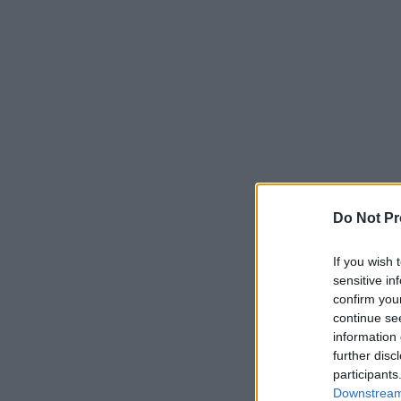
Do Not Pr
If you wish 
sensitive in
confirm you
continue se
information 
further disc
participants
Downstream 