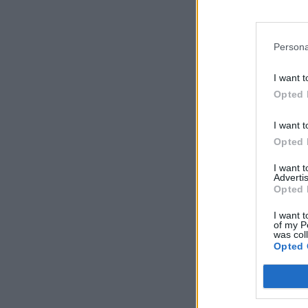
Persona
I want t
Opted 
I want t
Opted 
I want 
Advertis
Opted 
I want t
of my P
was col
Opted 