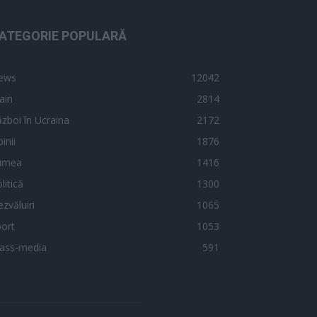
ATEGORIE POPULARĂ
ews
12042
ain
2814
zboi în Ucraina
2172
inii
1876
umea
1416
litică
1300
zvăluiri
1065
ort
1053
ass-media
591