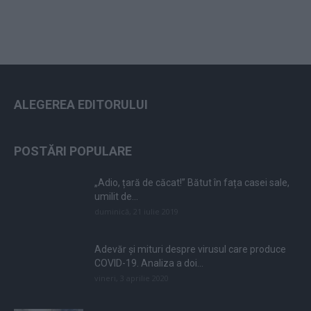
ALEGEREA EDITORULUI
POSTĂRI POPULARE
„Adio, țară de căcat!” Bătut în fața casei sale,
umilit de...
duminică, 21 iulie 2019
Adevăr și mituri despre virusul care produce
COVID-19. Analiza a doi...
vineri, 3 aprilie 2020