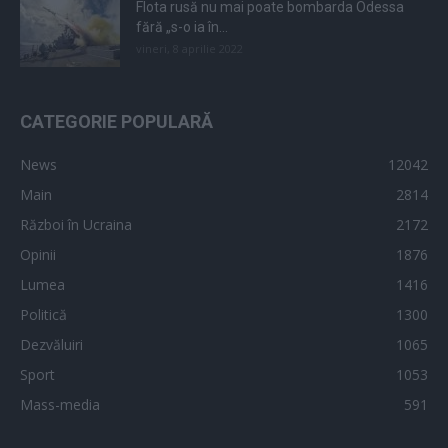
Flota rusă nu mai poate bombarda Odessa
fără „s-o ia în...
vineri, 8 aprilie 2022
CATEGORIE POPULARĂ
News
12042
Main
2814
Război în Ucraina
2172
Opinii
1876
Lumea
1416
Politică
1300
Dezvăluiri
1065
Sport
1053
Mass-media
591