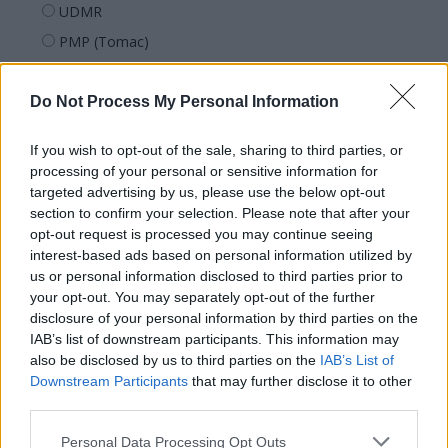
UDMR
PMP (Tomac)
Forța Dreptei (L. Orban)
PNȚMM
Do Not Process My Personal Information
REPER
If you wish to opt-out of the sale, sharing to third parties, or
SENS
processing of your personal or sensitive information for
SOS (Șoșoacă)
targeted advertising by us, please use the below opt-out
section to confirm your selection. Please note that after your
POT (Gavrilă)
opt-out request is processed you may continue seeing
PACE (Peia)
interest-based ads based on personal information utilized by
us or personal information disclosed to third parties prior to
Acțiunea Conservatoare (Târziu)
your opt-out. You may separately opt-out of the further
PDF (Lazarus)
disclosure of your personal information by third parties on the
IAB’s list of downstream participants. This information may
PUSL (D. Voiculescu)
also be disclosed by us to third parties on the
IAB’s List of
PNȚCD (Pavelescu)
Downstream Participants
that may further disclose it to other
PNCR (Terheș)
third parties.
Partidul Patrioților (Surugiu)
Personal Data Processing Opt Outs