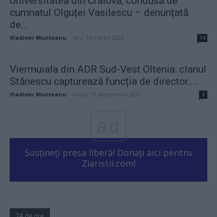
Universitatea din Craiova, condusă de
cumnatul Olguței Vasilescu – denunțată
de...
Vladimir Munteanu
-
luni, 16 martie 2026
14
Viermuiala din ADR Sud-Vest Oltenia: clanul
Stănescu capturează funcția de director....
Vladimir Munteanu
-
marți, 13 septembrie 2022
3
ad
Susțineți presa liberă! Donați aici pentru
Ziaristii.com!
24 de ore