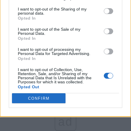
FAR (Coarnă)
I want to opt-out of the Sharing of my
România pe Primul Loc (Ponta)
personal data.
Opted In
Altul
I want to opt-out of the Sale of my
Personal Data.
Opted In
Arată rezultatele
I want to opt-out of processing my
Personal Data for Targeted Advertising.
Arhiva sondajelor
Opted In
I want to opt-out of Collection, Use,
Retention, Sale, and/or Sharing of my
Personal Data that Is Unrelated with the
Purposes for which it was collected.
Opted Out
CONFIRM
ad