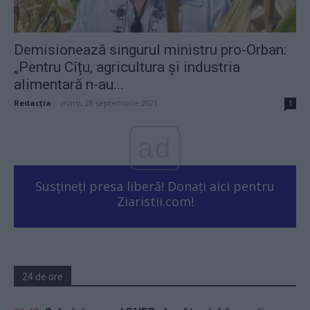
Demisionează singurul ministru pro-Orban:
„Pentru Cîțu, agricultura și industria
alimentară n-au...
Redacţia
-
marți, 28 septembrie 2021
1
ad
Susțineți presa liberă! Donați aici pentru
Ziaristii.com!
24 de ore