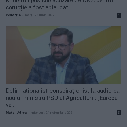
Ministrul pus sub acuzare de DNA pentru
corupție a fost aplaudat...
Redacţia
-
marți, 28 iunie 2022
1
Delir naționalist-conspiraționist la audierea
noului ministru PSD al Agriculturii: „Europa
va...
Matei Udrea
-
miercuri, 24 noiembrie 2021
3