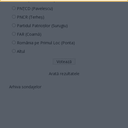
PNȚCD (Pavelescu)
PNCR (Terheș)
Partidul Patrioților (Surugiu)
FAR (Coarnă)
România pe Primul Loc (Ponta)
Altul
Arată rezultatele
Arhiva sondajelor