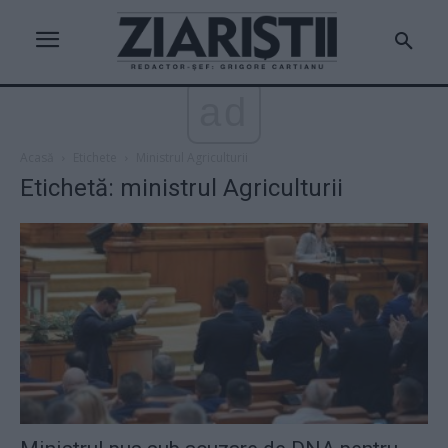
ad
Acasă
Etichete
Ministrul Agriculturii
Etichetă: ministrul Agriculturii