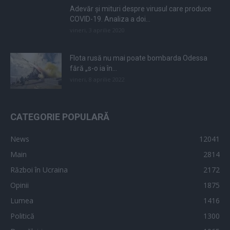
Adevăr și mituri despre virusul care produce
COVID-19. Analiza a doi...
vineri, 3 aprilie 2020
Flota rusă nu mai poate bombarda Odessa
fără „s-o ia în...
vineri, 8 aprilie 2022
CATEGORIE POPULARĂ
News
12041
Main
2814
Război în Ucraina
2172
Opinii
1875
Lumea
1416
Politică
1300