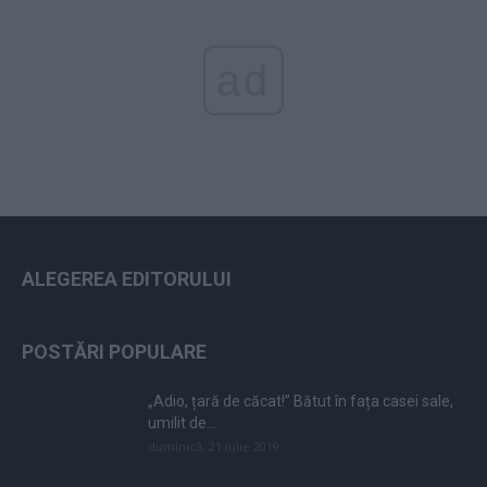
ad
ALEGEREA EDITORULUI
POSTĂRI POPULARE
„Adio, țară de căcat!” Bătut în fața casei sale,
umilit de...
duminică, 21 iulie 2019