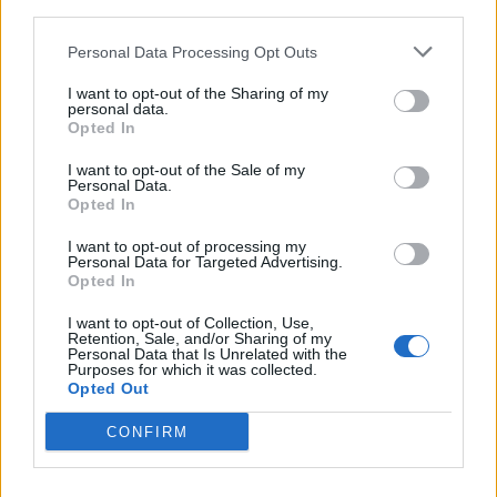
third parties.
PNL
Personal Data Processing Opt Outs
PSD
I want to opt-out of the Sharing of my
AUR
personal data.
Opted In
UDMR
PMP (Tomac)
I want to opt-out of the Sale of my
Personal Data.
Forța Dreptei (L. Orban)
Opted In
PNȚMM
I want to opt-out of processing my
Personal Data for Targeted Advertising.
REPER
Opted In
SENS
I want to opt-out of Collection, Use,
SOS (Șoșoacă)
Retention, Sale, and/or Sharing of my
Personal Data that Is Unrelated with the
POT (Gavrilă)
Purposes for which it was collected.
Opted Out
PACE (Peia)
Acțiunea Conservatoare (Târziu)
CONFIRM
PDF (Lazarus)
PUSL (D. Voiculescu)