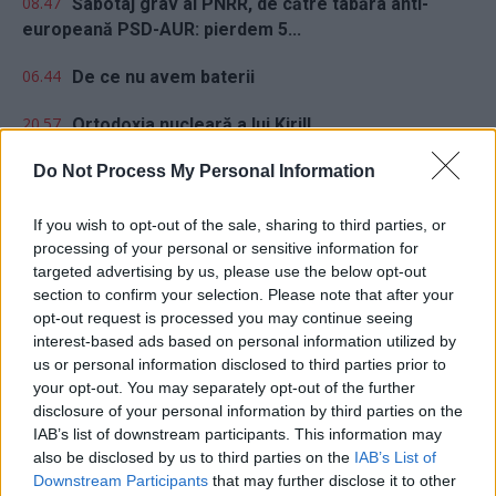
08.47
Sabotaj grav al PNRR, de către tabăra anti-
europeană PSD-AUR: pierdem 5...
06.44
De ce nu avem baterii
20.57
Ortodoxia nucleară a lui Kirill
19.06
Do Not Process My Personal Information
A doua operațiune obscenă a DIICOT în această
vară, după ”cazul...
If you wish to opt-out of the sale, sharing to third parties, or
processing of your personal or sensitive information for
targeted advertising by us, please use the below opt-out
section to confirm your selection. Please note that after your
opt-out request is processed you may continue seeing
interest-based ads based on personal information utilized by
us or personal information disclosed to third parties prior to
Sondaj
your opt-out. You may separately opt-out of the further
disclosure of your personal information by third parties on the
Ce partid ați vota dacă alegerile parlamentare ar avea
IAB’s list of downstream participants. This information may
loc duminica viitoare?
also be disclosed by us to third parties on the
IAB’s List of
Downstream Participants
that may further disclose it to other
USR