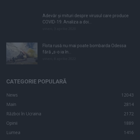
Adevăr și mituri despre virusul care produce
COVID-19. Analiza a doi...
vineri, 3 aprilie 2020
Flota rusă nu mai poate bombarda Odessa
fără „s-o ia în...
vineri, 8 aprilie 2022
CATEGORIE POPULARĂ
News
12043
Main
2814
Război în Ucraina
2172
Opinii
1889
Lumea
1416