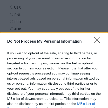
USR
PNL
PSD
AUR
UDMR
Do Not Process My Personal Information
PMP (Tomac)
Forța Dreptei (L. Orban)
If you wish to opt-out of the sale, sharing to third parties, or
PNȚMM
processing of your personal or sensitive information for
targeted advertising by us, please use the below opt-out
REPER
section to confirm your selection. Please note that after your
SENS
opt-out request is processed you may continue seeing
interest-based ads based on personal information utilized by
SOS (Șoșoacă)
us or personal information disclosed to third parties prior to
POT (Gavrilă)
your opt-out. You may separately opt-out of the further
disclosure of your personal information by third parties on the
PACE (Peia)
IAB’s list of downstream participants. This information may
Acțiunea Conservatoare (Târziu)
also be disclosed by us to third parties on the
IAB’s List of