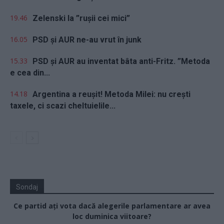
19.46
Zelenski la ”rușii cei mici”
16.05
PSD și AUR ne-au vrut în junk
15.33
PSD și AUR au inventat bâta anti-Fritz. ”Metoda
e cea din...
14.18
Argentina a reușit! Metoda Milei: nu crești
taxele, ci scazi cheltuielile...
Sondaj
Ce partid ați vota dacă alegerile parlamentare ar avea
loc duminica viitoare?