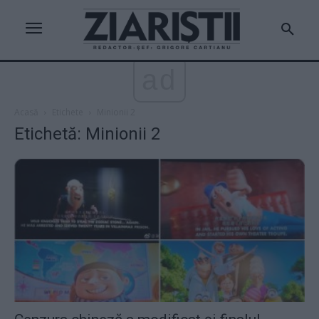
ad
Acasă
Etichete
Minionii 2
Etichetă: Minionii 2