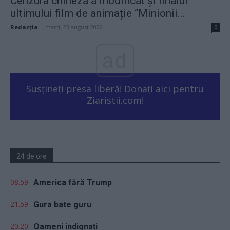
Cenzura chineză a modificat și finalul
ultimului film de animație “Minionii...
Redacţia
-
marți, 23 august 2022
0
ad
Susțineți presa liberă! Donați aici pentru
Ziaristii.com!
24 de ore
08.59
America fără Trump
21.59
Gura bate guru
20.20
Oameni indignați