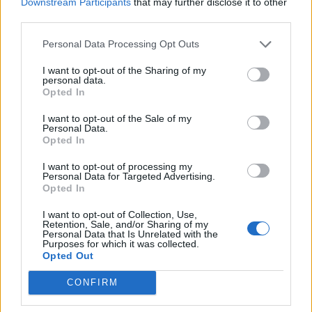
PDF (Lazarus)
Downstream Participants
that may further disclose it to other
third parties.
PUSL (D. Voiculescu)
PNȚCD (Pavelescu)
Personal Data Processing Opt Outs
PNCR (Terheș)
I want to opt-out of the Sharing of my
personal data.
Partidul Patrioților (Surugiu)
Opted In
FAR (Coarnă)
I want to opt-out of the Sale of my
România pe Primul Loc (Ponta)
Personal Data.
Opted In
Altul
I want to opt-out of processing my
Personal Data for Targeted Advertising.
Opted In
Arată rezultatele
I want to opt-out of Collection, Use,
Retention, Sale, and/or Sharing of my
Arhiva sondajelor
Personal Data that Is Unrelated with the
Purposes for which it was collected.
Opted Out
CONFIRM