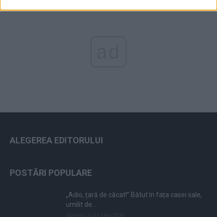
ad
ALEGEREA EDITORULUI
POSTĂRI POPULARE
„Adio, țară de căcat!” Bătut în fața casei sale,
umilit de...
duminică, 21 iulie 2019