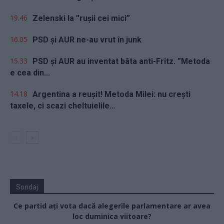
19.46
Zelenski la ”rușii cei mici”
16.05
PSD și AUR ne-au vrut în junk
15.33
PSD și AUR au inventat bâta anti-Fritz. ”Metoda
e cea din...
14.18
Argentina a reușit! Metoda Milei: nu crești
taxele, ci scazi cheltuielile...
Sondaj
Ce partid ați vota dacă alegerile parlamentare ar avea
loc duminica viitoare?