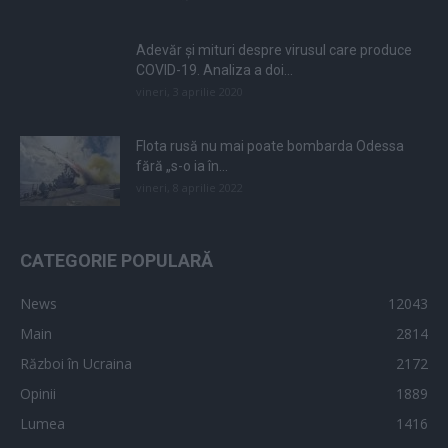
Adevăr și mituri despre virusul care produce
COVID-19. Analiza a doi...
vineri, 3 aprilie 2020
Flota rusă nu mai poate bombarda Odessa
fără „s-o ia în...
vineri, 8 aprilie 2022
CATEGORIE POPULARĂ
News
12043
Main
2814
Război în Ucraina
2172
Opinii
1889
Lumea
1416