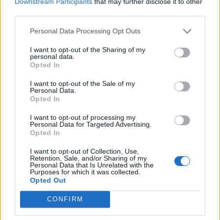
PDF (Lazarus)
Downstream Participants
that may further disclose it to other
third parties.
PUSL (D. Voiculescu)
PNȚCD (Pavelescu)
Personal Data Processing Opt Outs
PNCR (Terheș)
I want to opt-out of the Sharing of my
personal data.
Partidul Patrioților (Surugiu)
Opted In
FAR (Coarnă)
I want to opt-out of the Sale of my
România pe Primul Loc (Ponta)
Personal Data.
Opted In
Altul
I want to opt-out of processing my
Personal Data for Targeted Advertising.
Opted In
Arată rezultatele
I want to opt-out of Collection, Use,
Retention, Sale, and/or Sharing of my
Arhiva sondajelor
Personal Data that Is Unrelated with the
Purposes for which it was collected.
Opted Out
CONFIRM