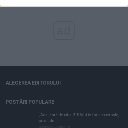
ad
ALEGEREA EDITORULUI
POSTĂRI POPULARE
„Adio, țară de căcat!” Bătut în fața casei sale,
umilit de...
duminică, 21 iulie 2019