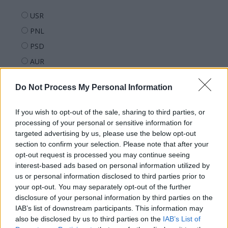
USR
PNL
PSD
AUR
UDMR
Do Not Process My Personal Information
PMP (Tomac)
Forța Dreptei (L. Orban)
If you wish to opt-out of the sale, sharing to third parties, or
PNȚMM
processing of your personal or sensitive information for
targeted advertising by us, please use the below opt-out
REPER
section to confirm your selection. Please note that after your
SENS
opt-out request is processed you may continue seeing
interest-based ads based on personal information utilized by
SOS (Șoșoacă)
us or personal information disclosed to third parties prior to
POT (Gavrilă)
your opt-out. You may separately opt-out of the further
disclosure of your personal information by third parties on the
PACE (Peia)
IAB’s list of downstream participants. This information may
Acțiunea Conservatoare (Târziu)
also be disclosed by us to third parties on the
IAB’s List of