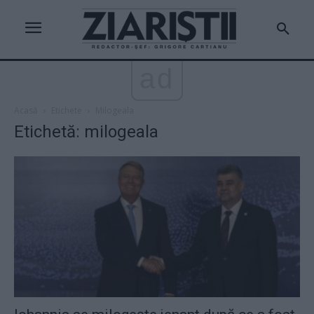
ad
Acasă
Etichete
Milogeala
Etichetă: milogeala