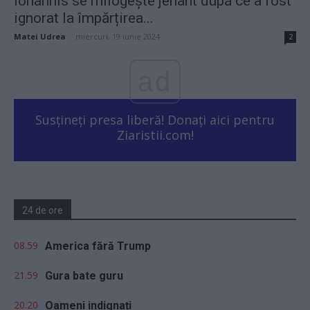
Iohannis se milogește jenant după ce a fost
ignorat la împărțirea...
Matei Udrea
-
miercuri, 19 iunie 2024
2
ad
Susțineți presa liberă! Donați aici pentru
Ziaristii.com!
24 de ore
08.59
America fără Trump
21.59
Gura bate guru
20.20
Oameni indignați