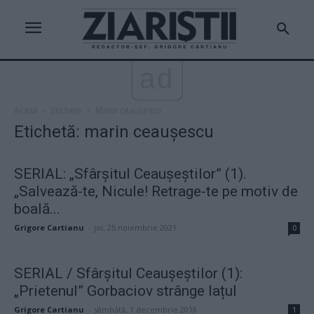
ad
Acasă
Etichete
Marin ceaușescu
Etichetă: marin ceaușescu
SERIAL: „Sfârșitul Ceaușeștilor” (1).
„Salvează-te, Nicule! Retrage-te pe motiv de
boală...
Grigore Cartianu
-
joi, 25 noiembrie 2021
0
SERIAL / Sfârșitul Ceaușeștilor (1):
„Prietenul” Gorbaciov strânge lațul
Grigore Cartianu
-
sâmbătă, 1 decembrie 2018
1