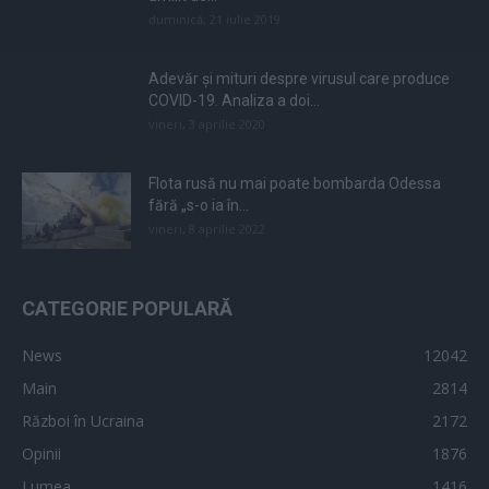
duminică, 21 iulie 2019
Adevăr și mituri despre virusul care produce
COVID-19. Analiza a doi...
vineri, 3 aprilie 2020
Flota rusă nu mai poate bombarda Odessa
fără „s-o ia în...
vineri, 8 aprilie 2022
CATEGORIE POPULARĂ
News
12042
Main
2814
Război în Ucraina
2172
Opinii
1876
Lumea
1416