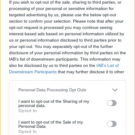
If you wish to opt-out of the sale, sharing to third parties, or
PDF (Lazarus)
processing of your personal or sensitive information for
targeted advertising by us, please use the below opt-out
PUSL (D. Voiculescu)
section to confirm your selection. Please note that after your
PNȚCD (Pavelescu)
opt-out request is processed you may continue seeing
interest-based ads based on personal information utilized by
PNCR (Terheș)
us or personal information disclosed to third parties prior to
Partidul Patrioților (Surugiu)
your opt-out. You may separately opt-out of the further
FAR (Coarnă)
disclosure of your personal information by third parties on the
IAB’s list of downstream participants. This information may
România pe Primul Loc (Ponta)
also be disclosed by us to third parties on the
IAB’s List of
Altul
Downstream Participants
that may further disclose it to other
third parties.
Personal Data Processing Opt Outs
Arată rezultatele
I want to opt-out of the Sharing of my
personal data.
Arhiva sondajelor
Opted In
I want to opt-out of the Sale of my
Personal Data.
Opted In