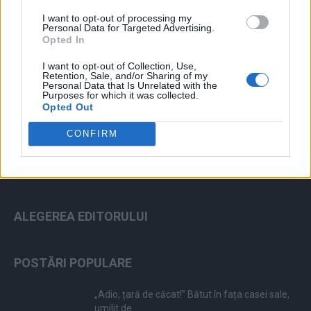
I want to opt-out of processing my
Personal Data for Targeted Advertising.
Opted In
I want to opt-out of Collection, Use,
Retention, Sale, and/or Sharing of my
ad
Personal Data that Is Unrelated with the
Purposes for which it was collected.
Opted Out
CONFIRM
ALEGEREA EDITORULUI
POSTĂRI POPULARE
„Adio, țară de căcat!” Bătut în fața casei sale,
umilit de...