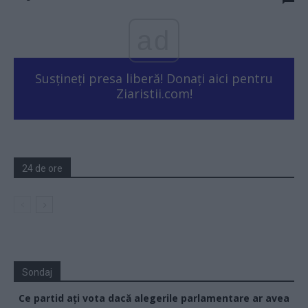
ad
Susțineți presa liberă! Donați aici pentru
Ziaristii.com!
24 de ore
Sondaj
Ce partid ați vota dacă alegerile parlamentare ar avea