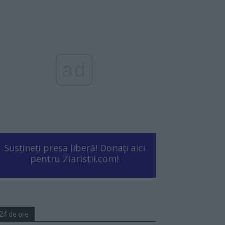
ad
Susțineți presa liberă! Donați aici
pentru Ziaristii.com!
24 de ore