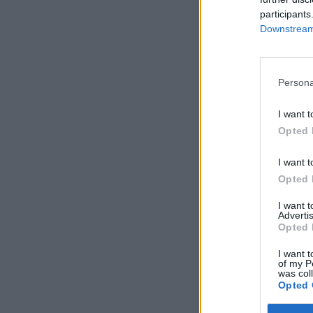
participants
Downstream 
Persona
I want t
Opted 
I want t
Opted 
I want 
Advertis
Opted 
I want t
of my P
was col
Opted 