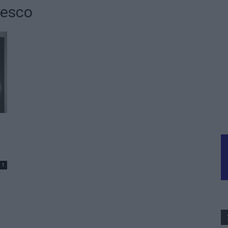
lesco
1