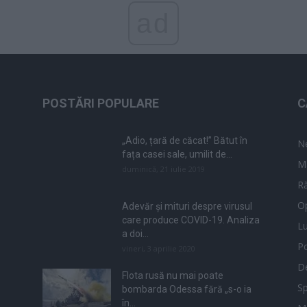
ad
POSTĂRI POPULARE
C
„Adio, țară de căcat!” Bătut în
N
fața casei sale, umilit de...
M
duminică, 21 iulie 2019
Ră
Op
Adevăr și mituri despre virusul
care produce COVID-19. Analiza
L
a doi...
Po
vineri, 3 aprilie 2020
De
Flota rusă nu mai poate
Sp
bombarda Odessa fără „s-o ia
în...