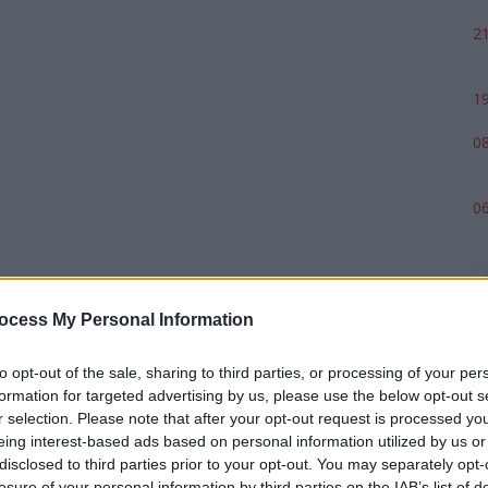
21
19
08
06
ocess My Personal Information
to opt-out of the sale, sharing to third parties, or processing of your per
formation for targeted advertising by us, please use the below opt-out s
r selection. Please note that after your opt-out request is processed y
eing interest-based ads based on personal information utilized by us or
p
disclosed to third parties prior to your opt-out. You may separately opt-
losure of your personal information by third parties on the IAB’s list of