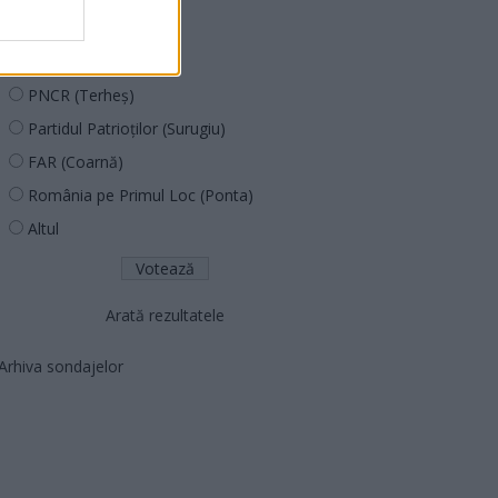
PUSL (D. Voiculescu)
PNȚCD (Pavelescu)
PNCR (Terheș)
Partidul Patrioților (Surugiu)
FAR (Coarnă)
România pe Primul Loc (Ponta)
Altul
Arată rezultatele
Arhiva sondajelor