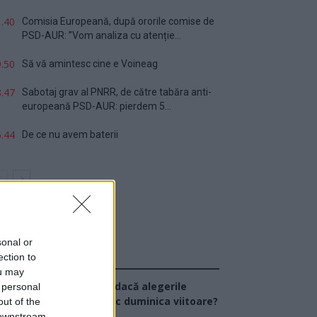
.40
Comisia Europeană, după ororile comise de
PSD-AUR: ”Vom analiza cu atenție...
.50
Să vă amintesc cine e Voineag
.47
Sabotaj grav al PNRR, de către tabăra anti-
europeană PSD-AUR: pierdem 5...
.44
De ce nu avem baterii
sonal or
ection to
Sondaj
ou may
Ce partid ați vota dacă alegerile
 personal
arlamentare ar avea loc duminica viitoare?
out of the
 downstream