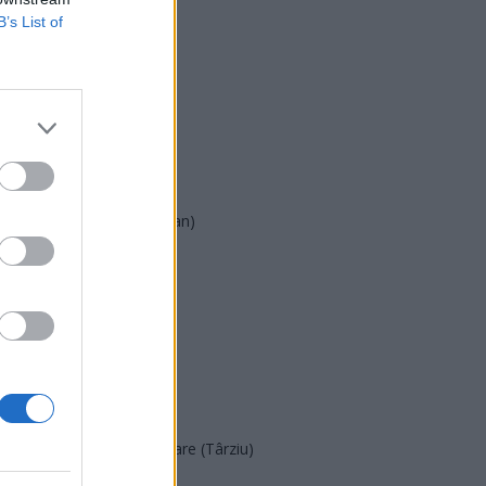
B’s List of
USR
PNL
PSD
AUR
UDMR
PMP (Tomac)
Forța Dreptei (L. Orban)
PNȚMM
REPER
SENS
SOS (Șoșoacă)
POT (Gavrilă)
PACE (Peia)
Acțiunea Conservatoare (Târziu)
PDF (Lazarus)