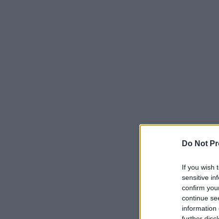
Do Not Pr
If you wish 
sensitive in
confirm you
continue se
information 
further disc