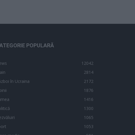
ATEGORIE POPULARĂ
ews
12042
ain
2814
zboi în Ucraina
2172
inii
1876
umea
1416
litică
1300
zvăluiri
1065
ort
1053