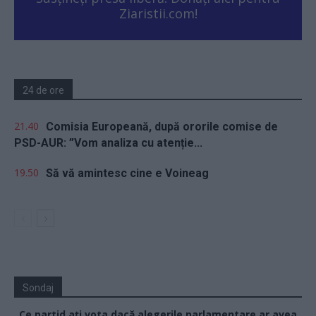
Ziaristii.com!
24 de ore
21.40
Comisia Europeană, după ororile comise de
PSD-AUR: ”Vom analiza cu atenție...
19.50
Să vă amintesc cine e Voineag
Sondaj
Ce partid ați vota dacă alegerile parlamentare ar avea