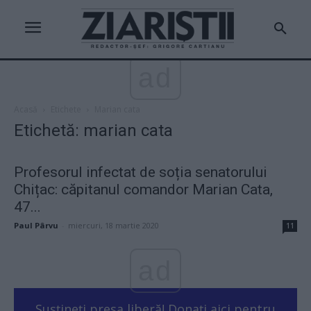
ad
Acasă
Etichete
Marian cata
Etichetă: marian cata
Profesorul infectat de soția senatorului
Chițac: căpitanul comandor Marian Cata,
47...
Paul Pârvu
-
miercuri, 18 martie 2020
11
ad
Susțineți presa liberă! Donați aici pentru