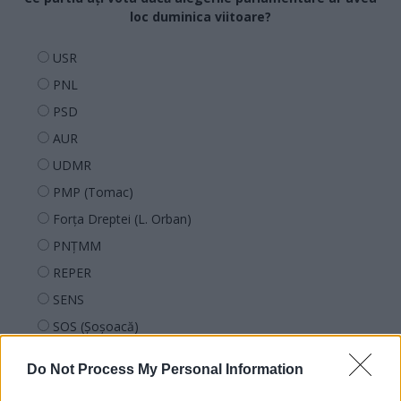
loc duminica viitoare?
USR
PNL
PSD
AUR
UDMR
PMP (Tomac)
Forța Dreptei (L. Orban)
PNȚMM
REPER
SENS
SOS (Șoșoacă)
POT (Gavrilă)
Do Not Process My Personal Information
PACE (Peia)