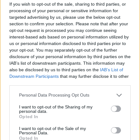
Acțiunea Conservatoare (Târziu)
If you wish to opt-out of the sale, sharing to third parties, or
processing of your personal or sensitive information for
PDF (Lazarus)
targeted advertising by us, please use the below opt-out
PUSL (D. Voiculescu)
section to confirm your selection. Please note that after your
PNȚCD (Pavelescu)
opt-out request is processed you may continue seeing
interest-based ads based on personal information utilized by
PNCR (Terheș)
us or personal information disclosed to third parties prior to
Partidul Patrioților (Surugiu)
your opt-out. You may separately opt-out of the further
disclosure of your personal information by third parties on the
FAR (Coarnă)
IAB’s list of downstream participants. This information may
România pe Primul Loc (Ponta)
also be disclosed by us to third parties on the
IAB’s List of
Downstream Participants
that may further disclose it to other
Altul
third parties.
Personal Data Processing Opt Outs
Arată rezultatele
I want to opt-out of the Sharing of my
personal data.
Arhiva sondajelor
Opted In
I want to opt-out of the Sale of my
Personal Data.
Opted In