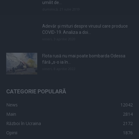
umilit de...
duminică, 21 iulie 2019
Adevăr și mituri despre virusul care produce
COVID-19. Analiza a doi...
vineri, 3 aprilie 2020
Flota rusă nu mai poate bombarda Odessa
fără „s-o ia în...
vineri, 8 aprilie 2022
CATEGORIE POPULARĂ
News
12042
Main
2814
Război în Ucraina
2172
Opinii
1876