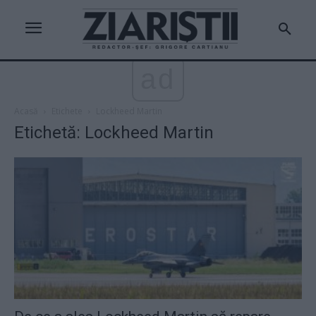
ad
Acasă
Etichete
Lockheed Martin
Etichetă: Lockheed Martin