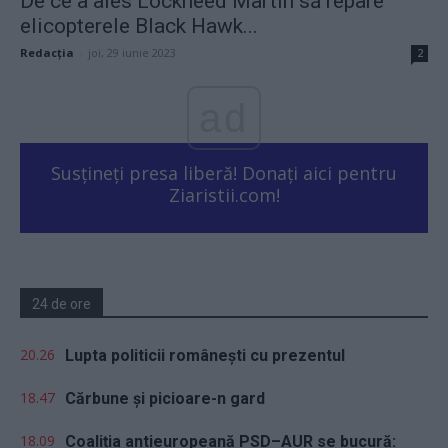
De ce a ales Lockheed Martin să repare
elicopterele Black Hawk...
Redacţia
-
joi, 29 iunie 2023
2
ad
Susțineți presa liberă! Donați aici pentru
Ziaristii.com!
24 de ore
20.26
Lupta politicii românești cu prezentul
18.47
Cărbune și picioare-n gard
18.09
Coaliția antieuropeană PSD–AUR se bucură: