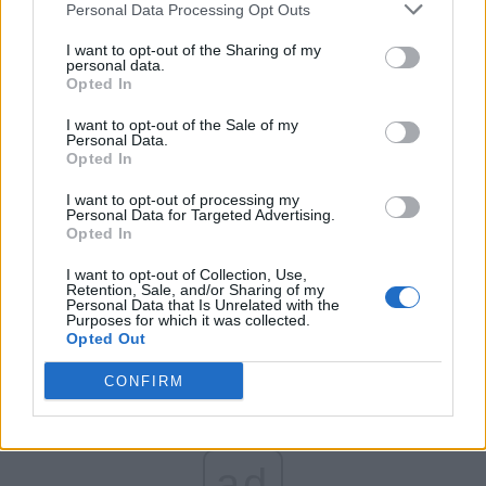
Personal Data Processing Opt Outs
Partidul Patrioților (Surugiu)
FAR (Coarnă)
I want to opt-out of the Sharing of my
personal data.
România pe Primul Loc (Ponta)
Opted In
Altul
I want to opt-out of the Sale of my
Personal Data.
Opted In
Arată rezultatele
I want to opt-out of processing my
Personal Data for Targeted Advertising.
Opted In
Arhiva sondajelor
I want to opt-out of Collection, Use,
Retention, Sale, and/or Sharing of my
Personal Data that Is Unrelated with the
Purposes for which it was collected.
Opted Out
CONFIRM
ad