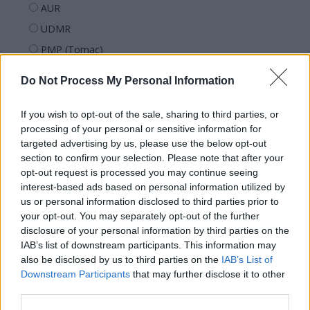
AUR
UDMR
PMP (Tomac)
Forța Dreptei (L. Orban)
Do Not Process My Personal Information
PNȚMM
REPER
If you wish to opt-out of the sale, sharing to third parties, or
processing of your personal or sensitive information for
SENS
targeted advertising by us, please use the below opt-out
SOS (Șoșoacă)
section to confirm your selection. Please note that after your
opt-out request is processed you may continue seeing
POT (Gavrilă)
interest-based ads based on personal information utilized by
PACE (Peia)
us or personal information disclosed to third parties prior to
Acțiunea Conservatoare (Târziu)
your opt-out. You may separately opt-out of the further
disclosure of your personal information by third parties on the
PDF (Lazarus)
IAB’s list of downstream participants. This information may
PUSL (D. Voiculescu)
also be disclosed by us to third parties on the
IAB’s List of
Downstream Participants
that may further disclose it to other
PNȚCD (Pavelescu)
third parties.
PNCR (Terheș)