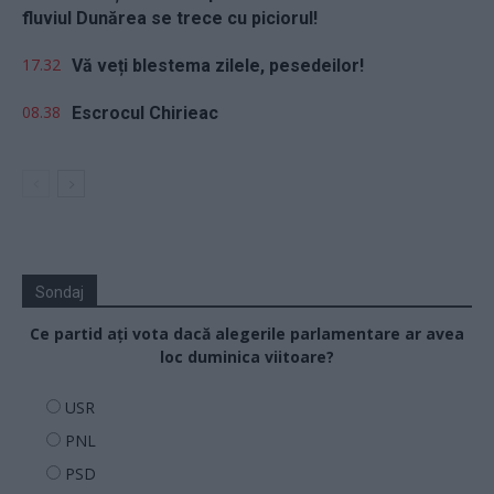
fluviul Dunărea se trece cu piciorul!
17.32
Vă veți blestema zilele, pesedeilor!
08.38
Escrocul Chirieac
Sondaj
Ce partid ați vota dacă alegerile parlamentare ar avea
loc duminica viitoare?
USR
PNL
PSD