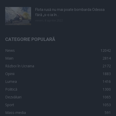
Flota rusă nu mai poate bombarda Odessa
fără „s-o ia în...
vineri, 8 aprilie 2022
CATEGORIE POPULARĂ
News
12042
Main
2814
Război în Ucraina
2172
Opinii
1883
Lumea
1416
Politică
1300
Dezvăluiri
1065
Sport
1053
Mass-media
591