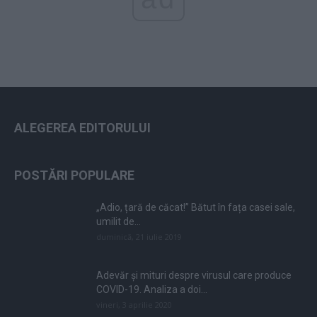
ALEGEREA EDITORULUI
POSTĂRI POPULARE
„Adio, țară de căcat!” Bătut în fața casei sale,
umilit de...
duminică, 21 iulie 2019
Adevăr și mituri despre virusul care produce
COVID-19. Analiza a doi...
vineri, 3 aprilie 2020