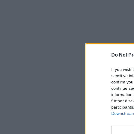
Do Not Pr
If you wish 
sensitive in
confirm you
continue se
information 
further disc
participants
Downstream 