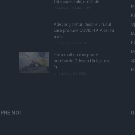
fața casei sale, umilit de...
M
duminică, 21 iulie 2019
Ră
Op
Adevăr și mituri despre virusul
care produce COVID-19. Analiza
L
a doi...
Po
vineri, 3 aprilie 2020
De
Flota rusă nu mai poate
Sp
bombarda Odessa fără „s-o ia
în...
M
vineri, 8 aprilie 2022
PRE NOI
U