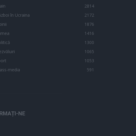
ain
2814
zboi în Ucraina
2172
inii
1876
umea
1416
litică
1300
zvăluiri
1065
ort
1053
ass-media
591
RMAȚI-NE