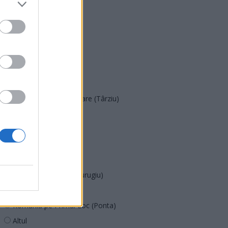
PNȚMM
REPER
SENS
SOS (Șoșoacă)
POT (Gavrilă)
PACE (Peia)
Acțiunea Conservatoare (Târziu)
PDF (Lazarus)
PUSL (D. Voiculescu)
PNȚCD (Pavelescu)
PNCR (Terheș)
Partidul Patrioților (Surugiu)
FAR (Coarnă)
România pe Primul Loc (Ponta)
Altul