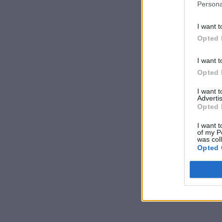
Persona
I want t
Opted 
I want t
Opted 
I want 
Advertis
Opted 
I want t
of my P
was col
Opted 