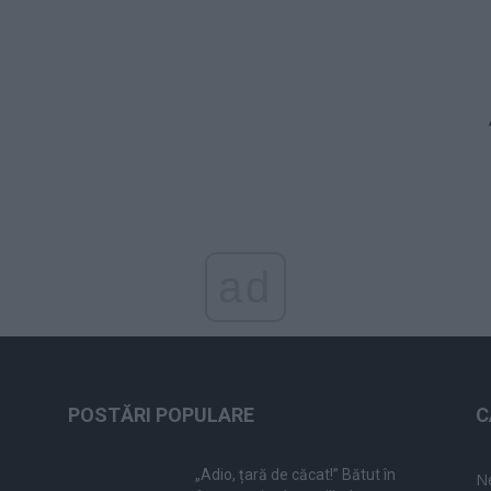
ad
POSTĂRI POPULARE
C
„Adio, țară de căcat!” Bătut în
N