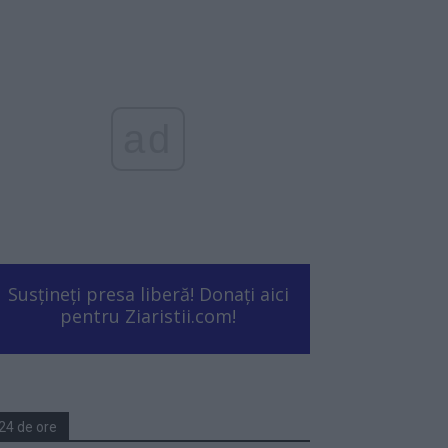
ad
Susțineți presa liberă! Donați aici
pentru Ziaristii.com!
24 de ore