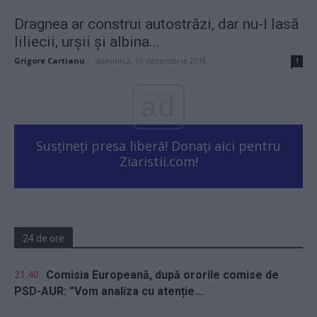
Dragnea ar construi autostrăzi, dar nu-l lasă
liliecii, urșii și albina...
Grigore Cartianu
-
duminică, 16 decembrie 2018
1
ad
Susțineți presa liberă! Donați aici pentru
Ziaristii.com!
24 de ore
21.40
Comisia Europeană, după ororile comise de
PSD-AUR: ”Vom analiza cu atenție...