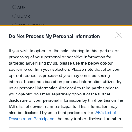
AUR
UDMR
PMP (Tomac)
Forța Dreptei (L. Orban)
Do Not Process My Personal Information
PNȚMM
If you wish to opt-out of the sale, sharing to third parties, or
REPER
processing of your personal or sensitive information for
SENS
targeted advertising by us, please use the below opt-out
SOS (Șoșoacă)
section to confirm your selection. Please note that after your
opt-out request is processed you may continue seeing
POT (Gavrilă)
interest-based ads based on personal information utilized by
PACE (Peia)
us or personal information disclosed to third parties prior to
your opt-out. You may separately opt-out of the further
Acțiunea Conservatoare (Târziu)
disclosure of your personal information by third parties on the
PDF (Lazarus)
IAB’s list of downstream participants. This information may
also be disclosed by us to third parties on the
IAB’s List of
PUSL (D. Voiculescu)
Downstream Participants
that may further disclose it to other
PNȚCD (Pavelescu)
third parties.
PNCR (Terheș)