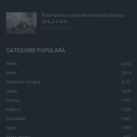
Flota rusă nu mai poate bombarda Odessa
fără „s-o ia în...
vineri, 8 aprilie 2022
CATEGORIE POPULARĂ
News
12042
Main
2814
Război în Ucraina
2172
Opinii
1876
Lumea
1416
Politică
1300
Dezvăluiri
1065
Sport
1053
Mass-media
591