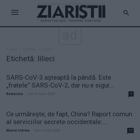
ad
Acasă
Etichete
Lilieci
Etichetă: lilieci
SARS-CoV-3 aşteaptă la pândă. Este
„fratele” SARS-CoV-2, dar nu e sigur...
Redacţia
-
luni, 8 iunie 2020
1
Ce urmărește, de fapt, China? Raport comun
al serviciilor secrete occidentale:...
Matei Udrea
-
luni, 4 mai 2020
17