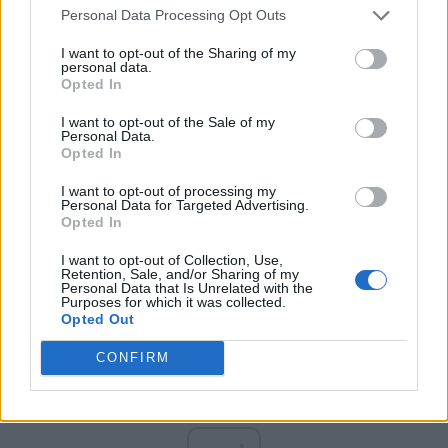
Personal Data Processing Opt Outs
Partidul Patrioților (Surugiu)
I want to opt-out of the Sharing of my
FAR (Coarnă)
personal data.
Opted In
România pe Primul Loc (Ponta)
Altul
I want to opt-out of the Sale of my
Personal Data.
Opted In
I want to opt-out of processing my
Arată rezultatele
Personal Data for Targeted Advertising.
Opted In
Arhiva sondajelor
I want to opt-out of Collection, Use,
Retention, Sale, and/or Sharing of my
Personal Data that Is Unrelated with the
Purposes for which it was collected.
Opted Out
CONFIRM