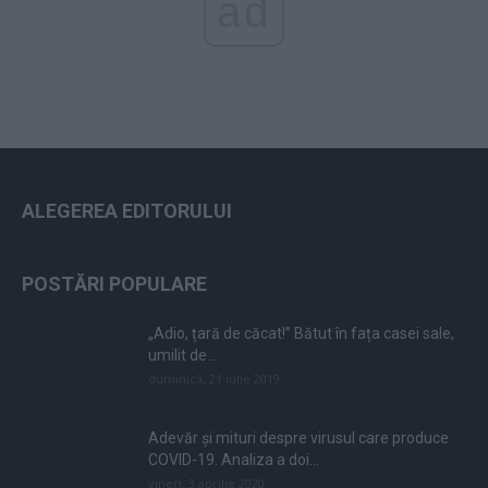
ad
ALEGEREA EDITORULUI
POSTĂRI POPULARE
„Adio, țară de căcat!” Bătut în fața casei sale,
umilit de...
duminică, 21 iulie 2019
Adevăr și mituri despre virusul care produce
COVID-19. Analiza a doi...
vineri, 3 aprilie 2020