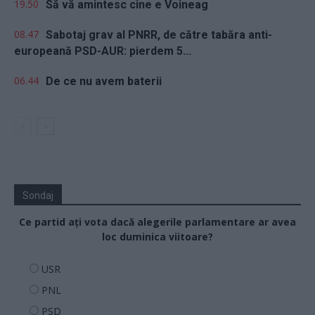
19.50
Să vă amintesc cine e Voineag
08.47
Sabotaj grav al PNRR, de către tabăra anti-
europeană PSD-AUR: pierdem 5...
06.44
De ce nu avem baterii
Sondaj
Ce partid ați vota dacă alegerile parlamentare ar avea
loc duminica viitoare?
USR
PNL
PSD