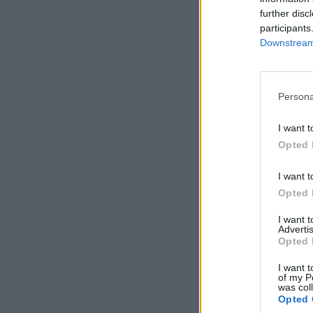
further disc
participants
Downstream 
Persona
I want t
Opted 
I want t
Opted 
I want 
Advertis
Opted 
I want t
of my P
was col
Opted 