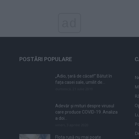
ad
POSTĂRI POPULARE
C
„Adio, țară de căcat!” Bătut în
N
fața casei sale, umilit de...
M
duminică, 21 iulie 2019
Ră
Op
Adevăr și mituri despre virusul
care produce COVID-19. Analiza
L
a doi...
Po
vineri, 3 aprilie 2020
De
Flota rusă nu mai poate