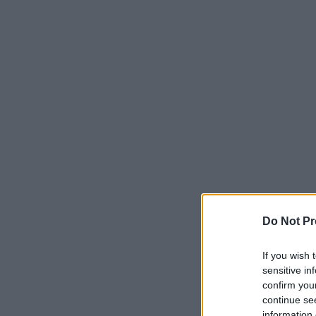
Do Not Pr
If you wish 
sensitive in
confirm you
continue se
information 