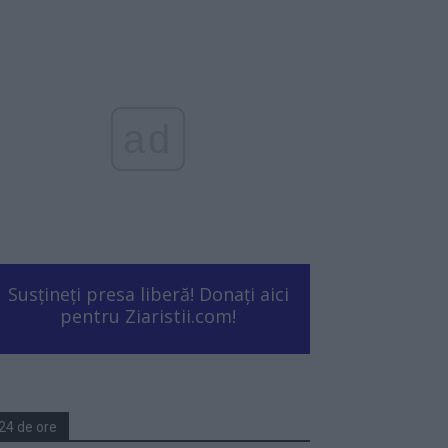
ad
Susțineți presa liberă! Donați aici
pentru Ziaristii.com!
24 de ore