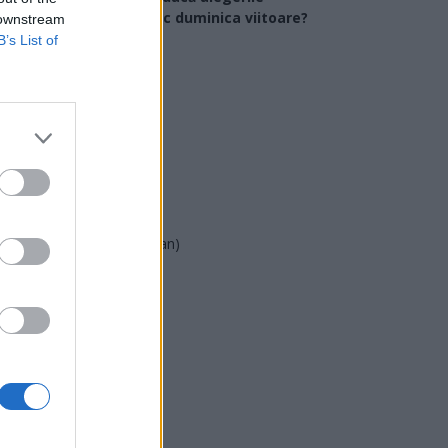
arlamentare ar avea loc duminica viitoare?
 downstream
B’s List of
USR
PNL
PSD
AUR
UDMR
PMP (Tomac)
Forța Dreptei (L. Orban)
PNȚMM
REPER
SENS
SOS (Șoșoacă)
POT (Gavrilă)
PACE (Peia)