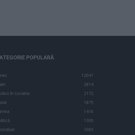
ATEGORIE POPULARĂ
ews
12041
ain
2814
zboi în Ucraina
2172
inii
1875
umea
1416
litică
1300
zvăluiri
1065