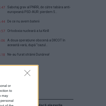
.47
Sabotaj grav al PNRR, de către tabăra anti-
europeană PSD-AUR: pierdem 5...
.44
De ce nu avem baterii
.57
Ortodoxia nucleară a lui Kirill
.06
A doua operațiune obscenă a DIICOT în
această vară, după ”cazul...
.18
Ne-au furat străinii Dunărea!
sonal or
ection to
ou may
Sondaj
 personal
Ce partid ați vota dacă alegerile
out of the