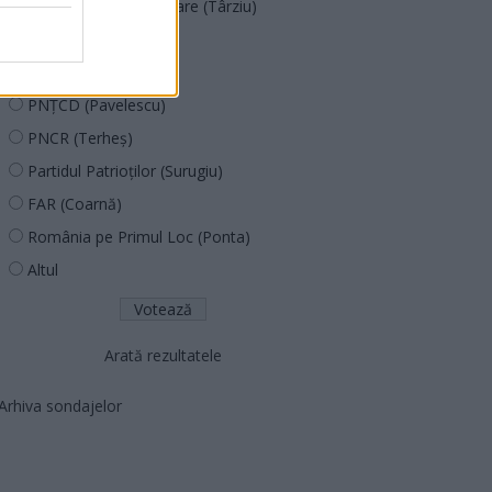
Acțiunea Conservatoare (Târziu)
PDF (Lazarus)
PUSL (D. Voiculescu)
PNȚCD (Pavelescu)
PNCR (Terheș)
Partidul Patrioților (Surugiu)
FAR (Coarnă)
România pe Primul Loc (Ponta)
Altul
Arată rezultatele
Arhiva sondajelor