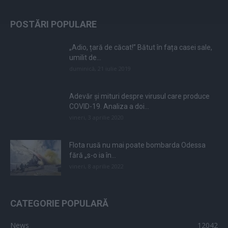
POSTĂRI POPULARE
„Adio, țară de căcat!” Bătut în fața casei sale,
umilit de...
duminică, 21 iulie 2019
Adevăr și mituri despre virusul care produce
COVID-19. Analiza a doi...
vineri, 3 aprilie 2020
Flota rusă nu mai poate bombarda Odessa
fără „s-o ia în...
vineri, 8 aprilie 2022
CATEGORIE POPULARĂ
News
12042