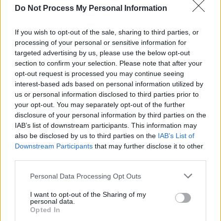
Do Not Process My Personal Information
SOS (Șoșoacă)
POT (Gavrilă)
If you wish to opt-out of the sale, sharing to third parties, or
PACE (Peia)
processing of your personal or sensitive information for
targeted advertising by us, please use the below opt-out
Acțiunea Conservatoare (Târziu)
section to confirm your selection. Please note that after your
PDF (Lazarus)
opt-out request is processed you may continue seeing
PUSL (D. Voiculescu)
interest-based ads based on personal information utilized by
us or personal information disclosed to third parties prior to
PNȚCD (Pavelescu)
your opt-out. You may separately opt-out of the further
PNCR (Terheș)
disclosure of your personal information by third parties on the
IAB’s list of downstream participants. This information may
Partidul Patrioților (Surugiu)
also be disclosed by us to third parties on the
IAB’s List of
FAR (Coarnă)
Downstream Participants
that may further disclose it to other
third parties.
România pe Primul Loc (Ponta)
Altul
Personal Data Processing Opt Outs
I want to opt-out of the Sharing of my
personal data.
Opted In
Arată rezultatele