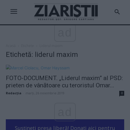
ad
Acasă
Etichete
Liderul maxim
Etichetă: liderul maxim
FOTO-DOCUMENT. „Liderul maxim” al PSD:
prieten de vânătoare cu teroristul Omar...
Redacţia
-
marți, 26 noiembrie 2019
0
ad
Susțineți presa liberă! Donați aici pentru