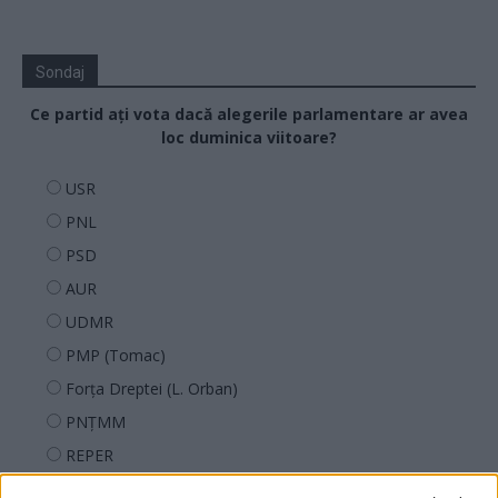
Sondaj
Ce partid ați vota dacă alegerile parlamentare ar avea
loc duminica viitoare?
USR
PNL
PSD
AUR
UDMR
PMP (Tomac)
Forța Dreptei (L. Orban)
PNȚMM
REPER
SENS