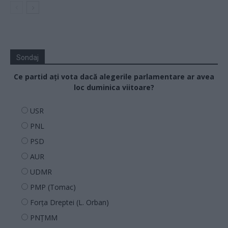
Sondaj
Ce partid ați vota dacă alegerile parlamentare ar avea
loc duminica viitoare?
USR
PNL
PSD
AUR
UDMR
PMP (Tomac)
Forța Dreptei (L. Orban)
PNȚMM