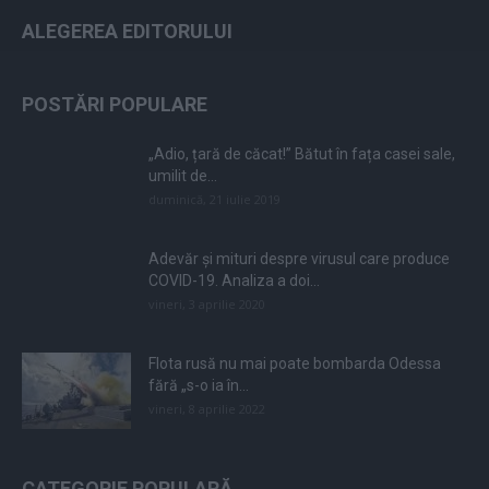
ALEGEREA EDITORULUI
POSTĂRI POPULARE
„Adio, țară de căcat!” Bătut în fața casei sale,
umilit de...
duminică, 21 iulie 2019
Adevăr și mituri despre virusul care produce
COVID-19. Analiza a doi...
vineri, 3 aprilie 2020
Flota rusă nu mai poate bombarda Odessa
fără „s-o ia în...
vineri, 8 aprilie 2022
CATEGORIE POPULARĂ