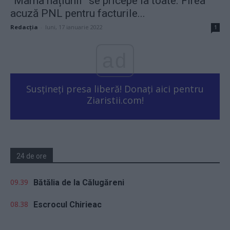
“Mama națiunii” se pricepe la toate. Firea
acuză PNL pentru facturile...
Redacţia
-
luni, 17 ianuarie 2022
1
ad
Susțineți presa liberă! Donați aici pentru
Ziaristii.com!
24 de ore
09.39
Bătălia de la Călugăreni
08.38
Escrocul Chirieac