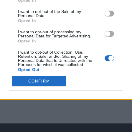
Opted In
Arată rezultatele
I want to opt-out of the Sale of my
Personal Data.
Opted In
Arhiva sondajelor
I want to opt-out of processing my
Personal Data for Targeted Advertising.
Opted In
I want to opt-out of Collection, Use,
Retention, Sale, and/or Sharing of my
Personal Data that Is Unrelated with the
Purposes for which it was collected.
Opted Out
CONFIRM
ad