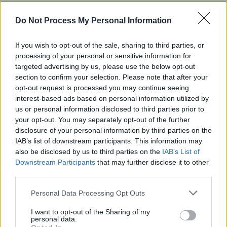
REPER
SENS
Do Not Process My Personal Information
SOS (Șoșoacă)
If you wish to opt-out of the sale, sharing to third parties, or
POT (Gavrilă)
processing of your personal or sensitive information for
PACE (Peia)
targeted advertising by us, please use the below opt-out
section to confirm your selection. Please note that after your
Acțiunea Conservatoare (Târziu)
opt-out request is processed you may continue seeing
PDF (Lazarus)
interest-based ads based on personal information utilized by
us or personal information disclosed to third parties prior to
PUSL (D. Voiculescu)
your opt-out. You may separately opt-out of the further
PNȚCD (Pavelescu)
disclosure of your personal information by third parties on the
IAB’s list of downstream participants. This information may
PNCR (Terheș)
also be disclosed by us to third parties on the
IAB’s List of
Partidul Patrioților (Surugiu)
Downstream Participants
that may further disclose it to other
FAR (Coarnă)
third parties.
România pe Primul Loc (Ponta)
Personal Data Processing Opt Outs
Altul
I want to opt-out of the Sharing of my
personal data.