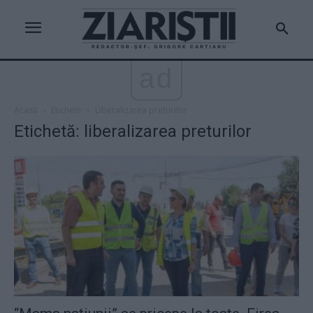
ad
Acasă
Etichete
Liberalizarea preturilor
Etichetă: liberalizarea preturilor