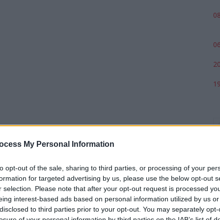
08
06
20
19
ocess My Personal Information
to opt-out of the sale, sharing to third parties, or processing of your per
formation for targeted advertising by us, please use the below opt-out s
r selection. Please note that after your opt-out request is processed y
eing interest-based ads based on personal information utilized by us or
p
disclosed to third parties prior to your opt-out. You may separately opt-
losure of your personal information by third parties on the IAB’s list of