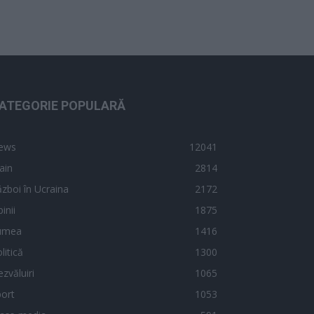
ATEGORIE POPULARĂ
ews
12041
ain
2814
zboi în Ucraina
2172
inii
1875
umea
1416
litică
1300
zvăluiri
1065
ort
1053