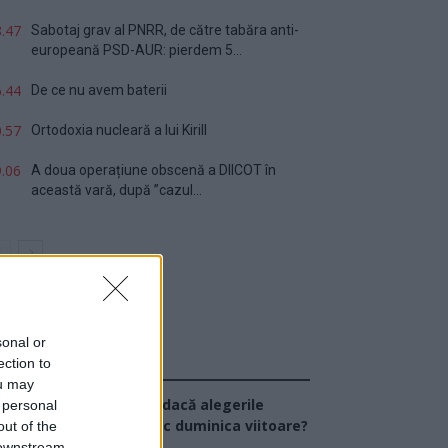
.47
Sabotaj grav al PNRR, de către tabăra anti-
europeană PSD-AUR: pierdem 5...
.44
De ce nu avem baterii
.57
Ortodoxia nucleară a lui Kirill
.06
A doua operațiune obscenă a DIICOT în
această vară, după ”cazul...
sonal or
ection to
Sondaj
ou may
Ce partid ați vota dacă alegerile
 personal
arlamentare ar avea loc duminica viitoare?
out of the
 downstream