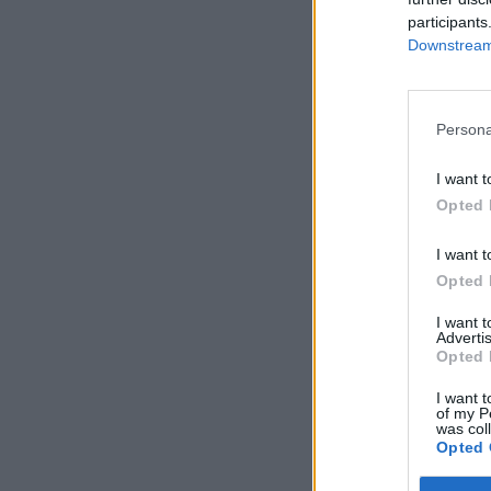
participants
Downstream 
Persona
I want t
Opted 
I want t
Opted 
I want 
Advertis
Opted 
I want t
of my P
was col
Opted 