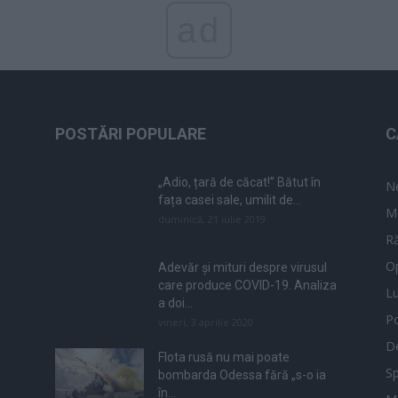
ad
POSTĂRI POPULARE
C
„Adio, țară de căcat!” Bătut în
N
fața casei sale, umilit de...
M
duminică, 21 iulie 2019
Ră
Op
Adevăr și mituri despre virusul
care produce COVID-19. Analiza
L
a doi...
Po
vineri, 3 aprilie 2020
De
Flota rusă nu mai poate
Sp
bombarda Odessa fără „s-o ia
în...