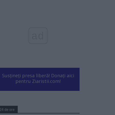
ad
Susțineți presa liberă! Donați aici
pentru Ziaristii.com!
24 de ore