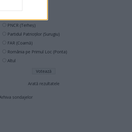
PUSL (D. Voiculescu)
PNȚCD (Pavelescu)
PNCR (Terheș)
Partidul Patrioților (Surugiu)
FAR (Coarnă)
România pe Primul Loc (Ponta)
Altul
Arată rezultatele
Arhiva sondajelor