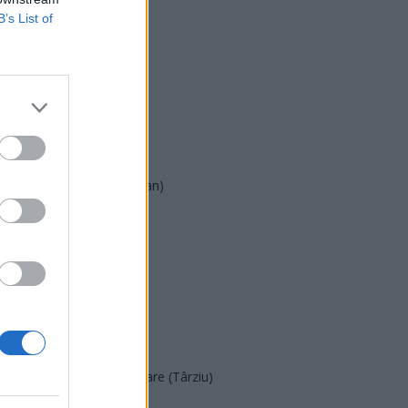
B’s List of
USR
PNL
PSD
AUR
UDMR
PMP (Tomac)
Forța Dreptei (L. Orban)
PNȚMM
REPER
SENS
SOS (Șoșoacă)
POT (Gavrilă)
PACE (Peia)
Acțiunea Conservatoare (Târziu)
PDF (Lazarus)