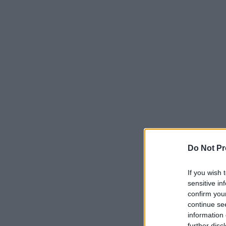
Do Not Pr
If you wish 
sensitive in
confirm you
continue se
information 
further disc