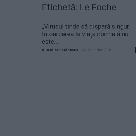
Etichetă: Le Foche
„Virusul tinde să dispară singur.
Întoarcerea la viața normală nu
este...
Alin Miron Stănescu
-
joi, 23 aprilie 2020