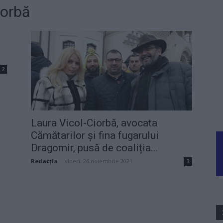
iorbă
2
Laura Vicol-Ciorbă, avocata
Cămătarilor și fina fugarului
Dragomir, pusă de coaliția...
Redacţia
-
vineri, 26 noiembrie 2021
3