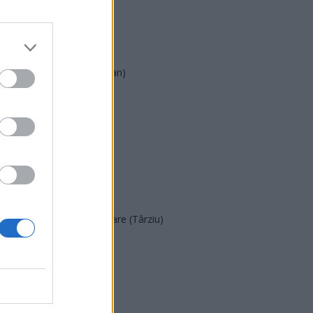
AUR
UDMR
PMP (Tomac)
Forța Dreptei (L. Orban)
PNȚMM
REPER
SENS
SOS (Șoșoacă)
POT (Gavrilă)
PACE (Peia)
Acțiunea Conservatoare (Târziu)
PDF (Lazarus)
PUSL (D. Voiculescu)
PNȚCD (Pavelescu)
PNCR (Terheș)