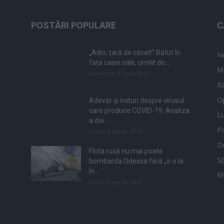
POSTĂRI POPULARE
C
„Adio, țară de căcat!” Bătut în
N
fața casei sale, umilit de...
M
duminică, 21 iulie 2019
Ră
Op
Adevăr și mituri despre virusul
care produce COVID-19. Analiza
L
a doi...
Po
vineri, 3 aprilie 2020
De
Flota rusă nu mai poate
Sp
bombarda Odessa fără „s-o ia
în...
M
vineri, 8 aprilie 2022