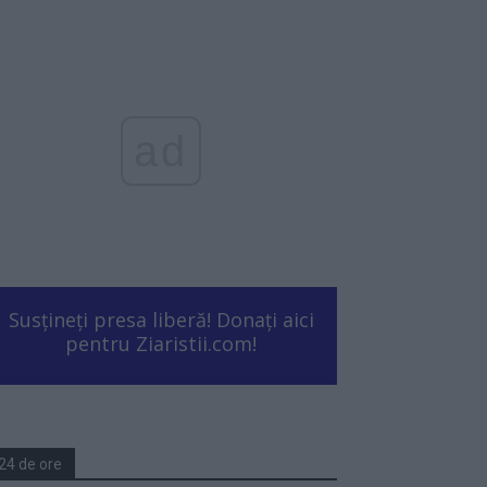
ad
Susțineți presa liberă! Donați aici
pentru Ziaristii.com!
24 de ore