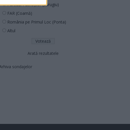
Partidul Patrioților (Surugiu)
FAR (Coarnă)
România pe Primul Loc (Ponta)
Altul
Arată rezultatele
Arhiva sondajelor