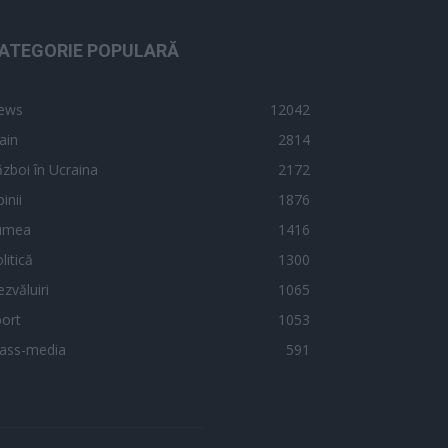
ATEGORIE POPULARĂ
ews
12042
ain
2814
zboi în Ucraina
2172
inii
1876
umea
1416
litică
1300
zvăluiri
1065
ort
1053
ass-media
591