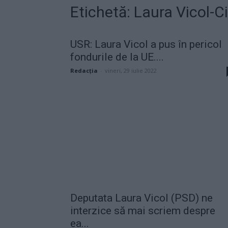
Etichetă: Laura Vicol-C
USR: Laura Vicol a pus în pericol
fondurile de la UE....
Redacţia
-
vineri, 29 iulie 2022
Deputata Laura Vicol (PSD) ne
interzice să mai scriem despre
ea...