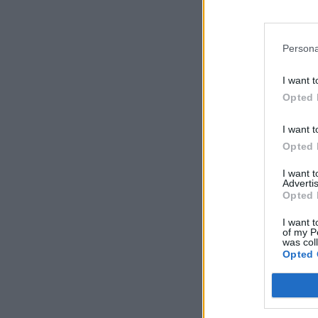
Persona
I want t
Opted 
I want t
Opted 
I want 
Advertis
Opted 
I want t
of my P
was col
Opted 