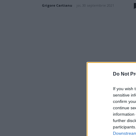
Grigore Cartianu
-
joi, 30 septembrie 2021
Do Not Pr
If you wish 
sensitive in
confirm you
continue se
information 
further disc
participants
Downstream 