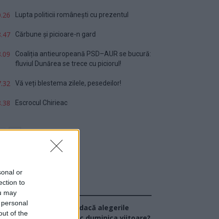
.26
Lupta politicii românești cu prezentul
.47
Cărbune și picioare-n gard
.09
Coaliția antieuropeană PSD–AUR se bucură:
fluviul Dunărea se trece cu piciorul!
.32
Vă veți blestema zilele, pesedeilor!
.38
Escrocul Chirieac
sonal or
ection to
Sondaj
ou may
 personal
Ce partid ați vota dacă alegerile
out of the
arlamentare ar avea loc duminica viitoare?