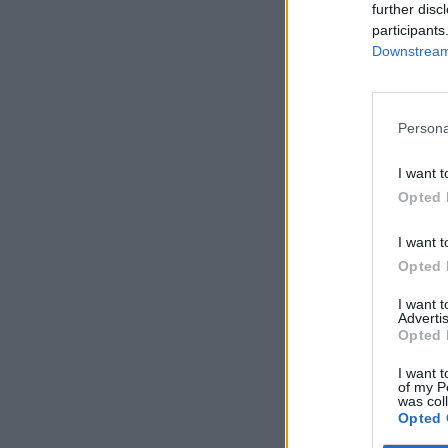
further disc
participants
Downstream 
Persona
I want t
Opted 
I want t
Opted 
I want 
Advertis
Opted 
I want t
of my P
was col
Opted 