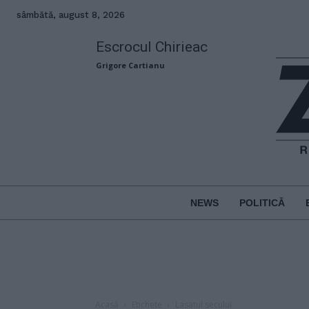
sâmbătă, august 8, 2026
Escrocul Chirieac
Grigore Cartianu
NEWS
POLITICĂ
Acasă
Etichete
Lasatul secului