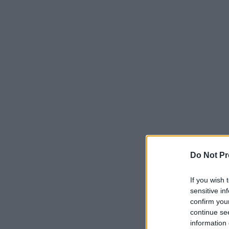
Do Not Pr
If you wish 
sensitive in
confirm you
continue se
information 