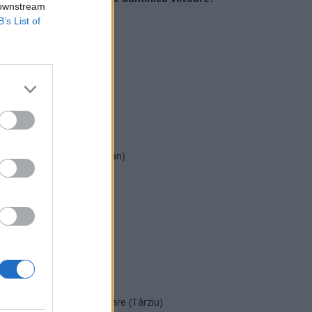
 downstream
B’s List of
USR
PNL
PSD
AUR
UDMR
PMP (Tomac)
Forța Dreptei (L. Orban)
PNȚMM
REPER
SENS
SOS (Șoșoacă)
POT (Gavrilă)
PACE (Peia)
Acțiunea Conservatoare (Târziu)