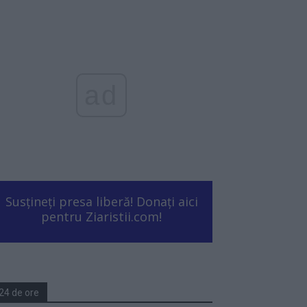
ad
Susțineți presa liberă! Donați aici
pentru Ziaristii.com!
24 de ore