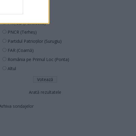
PDF (Lazarus)
PUSL (D. Voiculescu)
PNȚCD (Pavelescu)
PNCR (Terheș)
Partidul Patrioților (Surugiu)
FAR (Coarnă)
România pe Primul Loc (Ponta)
Altul
Arată rezultatele
Arhiva sondajelor