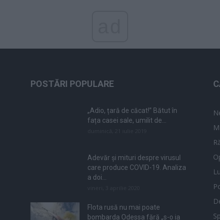
ad
POSTĂRI POPULARE
C
„Adio, țară de căcat!” Bătut în
N
fața casei sale, umilit de...
M
duminică, 21 iulie 2019
Ră
Op
Adevăr și mituri despre virusul
care produce COVID-19. Analiza
L
a doi...
Po
vineri, 3 aprilie 2020
De
Flota rusă nu mai poate
Sp
bombarda Odessa fără „s-o ia