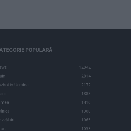
ATEGORIE POPULARĂ
ews
12042
ain
2814
zboi în Ucraina
2172
inii
1883
umea
1416
litică
1300
zvăluiri
1065
ort
1053