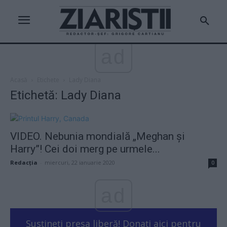
ad
Acasă
Etichete
Lady Diana
Etichetă: Lady Diana
VIDEO. Nebunia mondială „Meghan și
Harry”! Cei doi merg pe urmele...
Redacţia
-
miercuri, 22 ianuarie 2020
0
ad
Susțineți presa liberă! Donați aici pentru