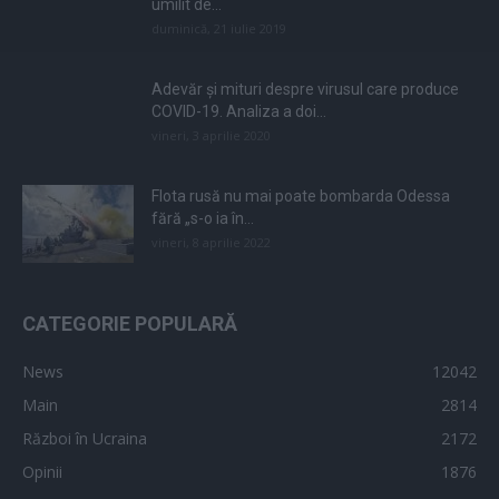
umilit de...
duminică, 21 iulie 2019
Adevăr și mituri despre virusul care produce
COVID-19. Analiza a doi...
vineri, 3 aprilie 2020
Flota rusă nu mai poate bombarda Odessa
fără „s-o ia în...
vineri, 8 aprilie 2022
CATEGORIE POPULARĂ
News
12042
Main
2814
Război în Ucraina
2172
Opinii
1876