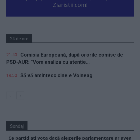
Ziaristii.com!
24 de ore
21.40
Comisia Europeană, după ororile comise de
PSD-AUR: ”Vom analiza cu atenție...
19.50
Să vă amintesc cine e Voineag
Sondaj
Ce partid ați vota dacă alegerile parlamentare ar avea