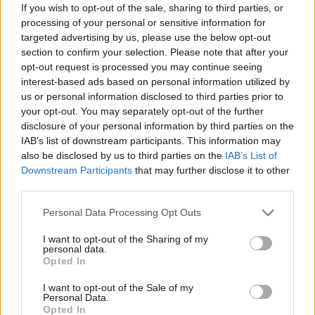
Acțiunea Conservatoare (Târziu)
If you wish to opt-out of the sale, sharing to third parties, or
PDF (Lazarus)
processing of your personal or sensitive information for
targeted advertising by us, please use the below opt-out
PUSL (D. Voiculescu)
section to confirm your selection. Please note that after your
PNȚCD (Pavelescu)
opt-out request is processed you may continue seeing
interest-based ads based on personal information utilized by
PNCR (Terheș)
us or personal information disclosed to third parties prior to
Partidul Patrioților (Surugiu)
your opt-out. You may separately opt-out of the further
disclosure of your personal information by third parties on the
FAR (Coarnă)
IAB’s list of downstream participants. This information may
România pe Primul Loc (Ponta)
also be disclosed by us to third parties on the
IAB’s List of
Altul
Downstream Participants
that may further disclose it to other
third parties.
Personal Data Processing Opt Outs
Arată rezultatele
I want to opt-out of the Sharing of my
personal data.
Arhiva sondajelor
Opted In
I want to opt-out of the Sale of my
Personal Data.
Opted In