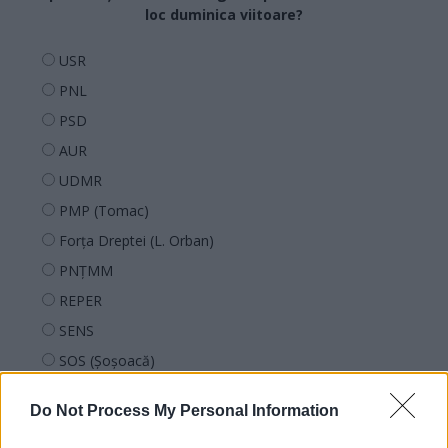
loc duminica viitoare?
USR
PNL
PSD
AUR
UDMR
PMP (Tomac)
Forța Dreptei (L. Orban)
PNȚMM
REPER
SENS
SOS (Șoșoacă)
POT (Gavrilă)
Do Not Process My Personal Information
PACE (Peia)