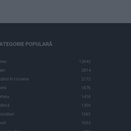
ATEGORIE POPULARĂ
ews
12042
ain
2814
zboi în Ucraina
2172
inii
1876
umea
1416
litică
1300
zvăluiri
1065
ort
1053