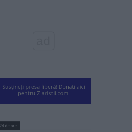
ad
Susțineți presa liberă! Donați aici
pentru Ziaristii.com!
24 de ore