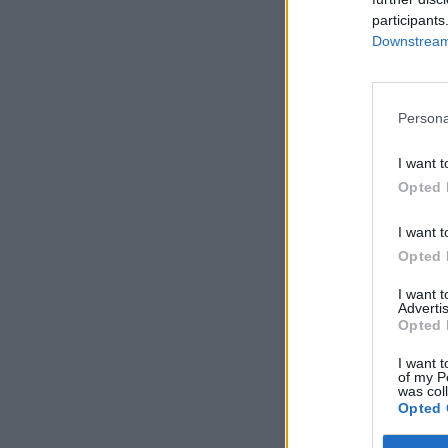
participants
Downstream 
Persona
I want t
Opted 
I want t
Opted 
I want 
Advertis
Opted 
I want t
of my P
was col
Opted 