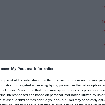
21
19
08
06
ocess My Personal Information
to opt-out of the sale, sharing to third parties, or processing of your per
formation for targeted advertising by us, please use the below opt-out s
r selection. Please note that after your opt-out request is processed y
eing interest-based ads based on personal information utilized by us or
p
disclosed to third parties prior to your opt-out. You may separately opt-
losure of your personal information by third parties on the IAB’s list of