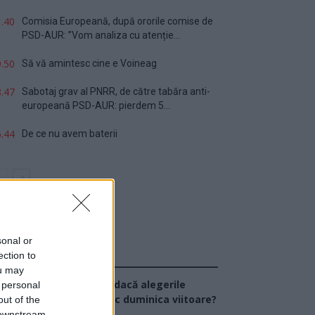
.40
Comisia Europeană, după ororile comise de
PSD-AUR: ”Vom analiza cu atenție...
.50
Să vă amintesc cine e Voineag
.47
Sabotaj grav al PNRR, de către tabăra anti-
europeană PSD-AUR: pierdem 5...
.44
De ce nu avem baterii
sonal or
ection to
Sondaj
ou may
Ce partid ați vota dacă alegerile
 personal
arlamentare ar avea loc duminica viitoare?
out of the
 downstream