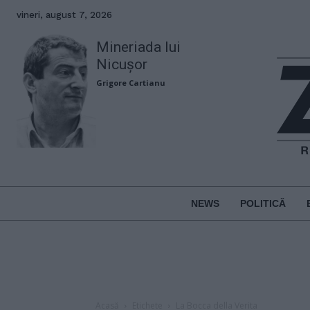
vineri, august 7, 2026
Mineriada lui
Nicușor
Grigore Cartianu
NEWS
POLITICĂ
Acasă
Etichete
La Bocca della Verita