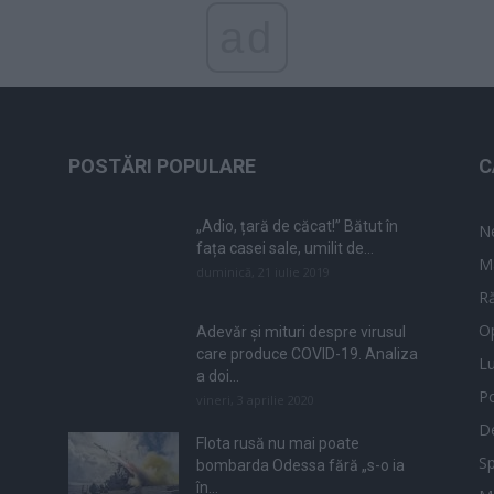
ad
POSTĂRI POPULARE
C
„Adio, țară de căcat!” Bătut în
N
fața casei sale, umilit de...
M
duminică, 21 iulie 2019
Ră
Op
Adevăr și mituri despre virusul
care produce COVID-19. Analiza
L
a doi...
Po
vineri, 3 aprilie 2020
De
Flota rusă nu mai poate
Sp
bombarda Odessa fără „s-o ia
în...