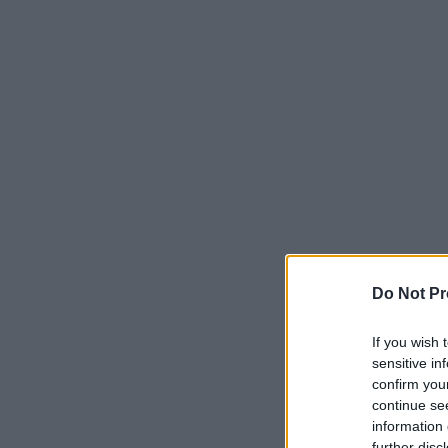
Do Not Pr
If you wish 
sensitive in
confirm you
continue se
information 
further disc