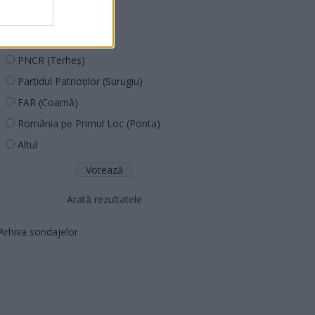
PUSL (D. Voiculescu)
PNȚCD (Pavelescu)
PNCR (Terheș)
Partidul Patrioților (Surugiu)
FAR (Coarnă)
România pe Primul Loc (Ponta)
Altul
Arată rezultatele
Arhiva sondajelor