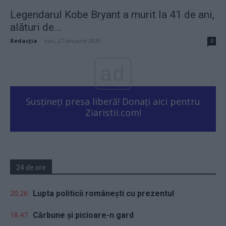
Legendarul Kobe Bryant a murit la 41 de ani,
alături de...
Redacţia
-
luni, 27 ianuarie 2020
0
ad
Susțineți presa liberă! Donați aici pentru
Ziaristii.com!
24 de ore
20.26
Lupta politicii românești cu prezentul
18.47
Cărbune și picioare-n gard