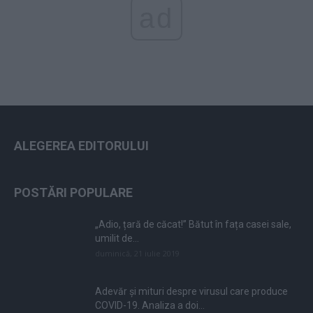
ad
ALEGEREA EDITORULUI
POSTĂRI POPULARE
„Adio, țară de căcat!” Bătut în fața casei sale,
umilit de...
duminică, 21 iulie 2019
Adevăr și mituri despre virusul care produce
COVID-19. Analiza a doi...