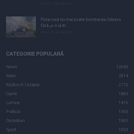
vineri, 3 aprilie 2020
Flota rusă nu mai poate bombarda Odessa
fără „s-o ia în...
vineri, 8 aprilie 2022
CATEGORIE POPULARĂ
News
12042
Main
2814
Război în Ucraina
2172
Opinii
1883
Lumea
1416
Politică
1300
Dezvăluiri
1065
Sport
1053