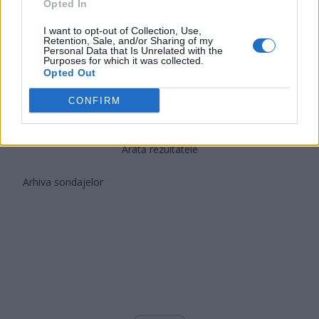
Opted In
PNCR (Terheș)
Partidul Patrioților (Surugiu)
I want to opt-out of Collection, Use,
Retention, Sale, and/or Sharing of my
FAR (Coarnă)
Personal Data that Is Unrelated with the
Purposes for which it was collected.
România pe Primul Loc (Ponta)
Opted Out
Altul
CONFIRM
Arată rezultatele
Arhiva sondajelor