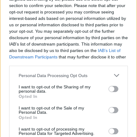
PSD
section to confirm your selection. Please note that after your
AUR
opt-out request is processed you may continue seeing
interest-based ads based on personal information utilized by
UDMR
us or personal information disclosed to third parties prior to
PMP (Tomac)
your opt-out. You may separately opt-out of the further
disclosure of your personal information by third parties on the
Forța Dreptei (L. Orban)
IAB’s list of downstream participants. This information may
PNȚMM
also be disclosed by us to third parties on the
IAB’s List of
Downstream Participants
that may further disclose it to other
REPER
third parties.
SENS
Personal Data Processing Opt Outs
SOS (Șoșoacă)
POT (Gavrilă)
I want to opt-out of the Sharing of my
personal data.
PACE (Peia)
Opted In
Acțiunea Conservatoare (Târziu)
I want to opt-out of the Sale of my
Personal Data.
PDF (Lazarus)
Opted In
PUSL (D. Voiculescu)
I want to opt-out of processing my
PNȚCD (Pavelescu)
Personal Data for Targeted Advertising.