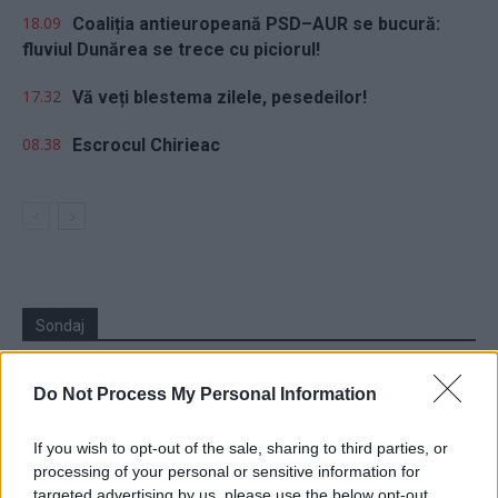
18.09
Coaliția antieuropeană PSD–AUR se bucură:
fluviul Dunărea se trece cu piciorul!
17.32
Vă veți blestema zilele, pesedeilor!
08.38
Escrocul Chirieac
Sondaj
Ce partid ați vota dacă alegerile parlamentare ar avea
loc duminica viitoare?
Do Not Process My Personal Information
USR
If you wish to opt-out of the sale, sharing to third parties, or
processing of your personal or sensitive information for
PNL
targeted advertising by us, please use the below opt-out