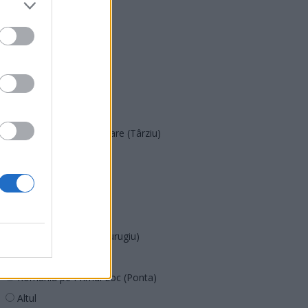
PNȚMM
REPER
SENS
SOS (Șoșoacă)
POT (Gavrilă)
PACE (Peia)
Acțiunea Conservatoare (Târziu)
PDF (Lazarus)
PUSL (D. Voiculescu)
PNȚCD (Pavelescu)
PNCR (Terheș)
Partidul Patrioților (Surugiu)
FAR (Coarnă)
România pe Primul Loc (Ponta)
Altul