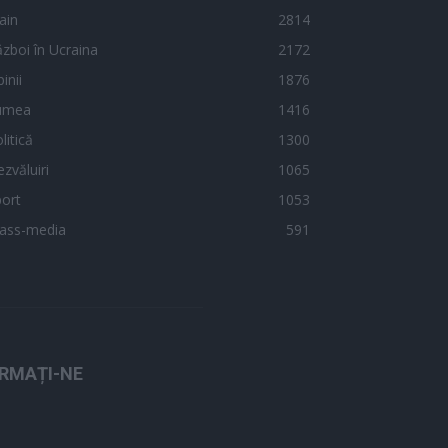
ain
2814
zboi în Ucraina
2172
inii
1876
umea
1416
litică
1300
zvăluiri
1065
ort
1053
ass-media
591
RMAȚI-NE