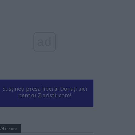
ad
Susțineți presa liberă! Donați aici
pentru Ziaristii.com!
24 de ore