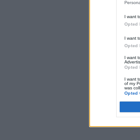
Persona
I want t
Opted 
I want t
Opted 
I want 
Advertis
Opted 
I want t
of my P
was col
Opted 