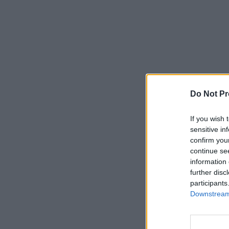
Do Not Pr
If you wish 
sensitive in
confirm you
continue se
information 
further disc
participants
Downstream 