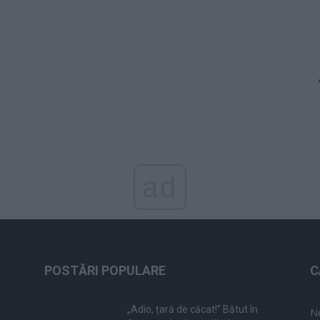
ad
POSTĂRI POPULARE
C
„Adio, țară de căcat!” Bătut în
N