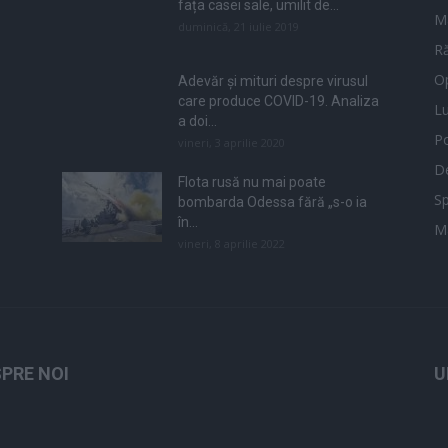
fața casei sale, umilit de...
M
duminică, 21 iulie 2019
Ră
Op
Adevăr și mituri despre virusul
care produce COVID-19. Analiza
L
a doi...
Po
vineri, 3 aprilie 2020
De
Flota rusă nu mai poate
Sp
bombarda Odessa fără „s-o ia
în...
M
vineri, 8 aprilie 2022
PRE NOI
U