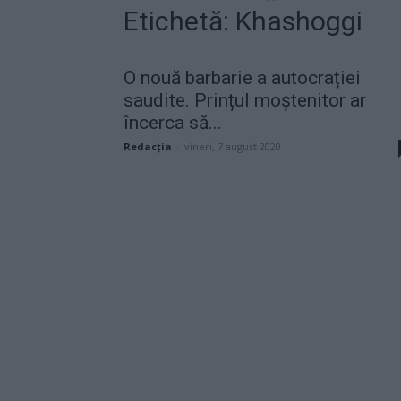
Etichetă: Khashoggi
O nouă barbarie a autocrației
saudite. Prințul moștenitor ar
încerca să...
Redacţia
-
vineri, 7 august 2020