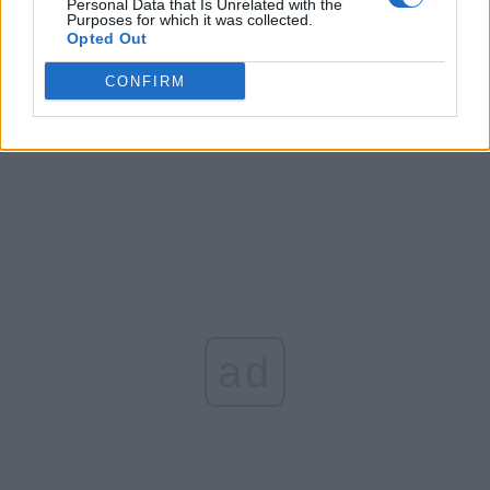
Personal Data that Is Unrelated with the
Purposes for which it was collected.
Opted Out
Arată rezultatele
CONFIRM
Arhiva sondajelor
ad