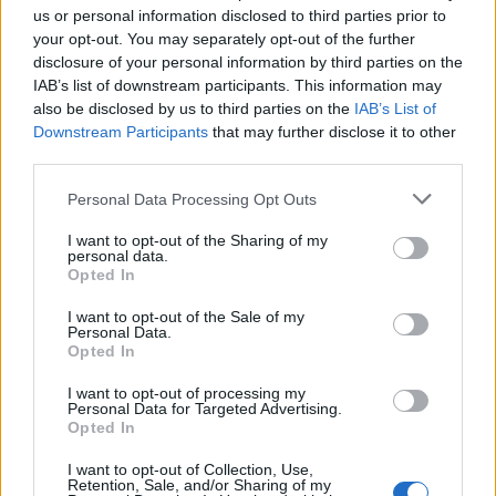
us or personal information disclosed to third parties prior to
PNȚMM
your opt-out. You may separately opt-out of the further
REPER
disclosure of your personal information by third parties on the
IAB’s list of downstream participants. This information may
SENS
also be disclosed by us to third parties on the
IAB’s List of
SOS (Șoșoacă)
Downstream Participants
that may further disclose it to other
third parties.
POT (Gavrilă)
PACE (Peia)
Personal Data Processing Opt Outs
Acțiunea Conservatoare (Târziu)
I want to opt-out of the Sharing of my
personal data.
PDF (Lazarus)
Opted In
PUSL (D. Voiculescu)
I want to opt-out of the Sale of my
PNȚCD (Pavelescu)
Personal Data.
Opted In
PNCR (Terheș)
Partidul Patrioților (Surugiu)
I want to opt-out of processing my
Personal Data for Targeted Advertising.
FAR (Coarnă)
Opted In
România pe Primul Loc (Ponta)
I want to opt-out of Collection, Use,
Retention, Sale, and/or Sharing of my
Altul