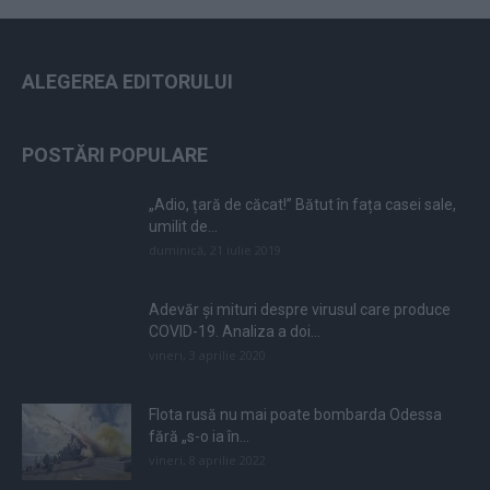
ALEGEREA EDITORULUI
POSTĂRI POPULARE
„Adio, țară de căcat!” Bătut în fața casei sale,
umilit de...
duminică, 21 iulie 2019
Adevăr și mituri despre virusul care produce
COVID-19. Analiza a doi...
vineri, 3 aprilie 2020
Flota rusă nu mai poate bombarda Odessa
fără „s-o ia în...
vineri, 8 aprilie 2022