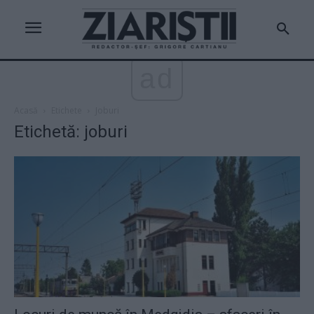
ad
Acasă
Etichete
Joburi
Etichetă: joburi