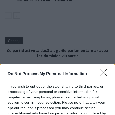
Sondaj
Ce partid ați vota dacă alegerile parlamentare ar avea
loc duminica viitoare?
USR
Do Not Process My Personal Information
PNL
PSD
If you wish to opt-out of the sale, sharing to third parties, or
AUR
processing of your personal or sensitive information for
targeted advertising by us, please use the below opt-out
UDMR
section to confirm your selection. Please note that after your
PMP (Tomac)
opt-out request is processed you may continue seeing
interest-based ads based on personal information utilized by
Forța Dreptei (L. Orban)