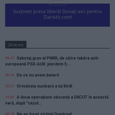
Susțineți presa liberă! Donați aici pentru
Ziaristii.com!
24 de ore
08.47
Sabotaj grav al PNRR, de către tabăra anti-
europeană PSD-AUR: pierdem 5...
06.44
De ce nu avem baterii
20.57
Ortodoxia nucleară a lui Kirill
19.06
A doua operațiune obscenă a DIICOT în această
vară, după ”cazul...
08.18
Ne-au furat străinii Dunărea!