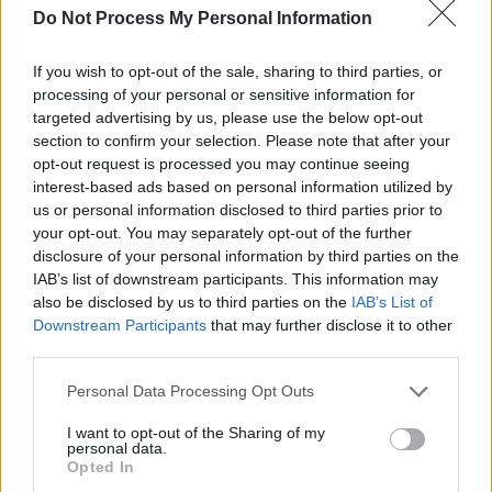
Do Not Process My Personal Information
SOS (Șoșoacă)
POT (Gavrilă)
If you wish to opt-out of the sale, sharing to third parties, or
PACE (Peia)
processing of your personal or sensitive information for
targeted advertising by us, please use the below opt-out
Acțiunea Conservatoare (Târziu)
section to confirm your selection. Please note that after your
PDF (Lazarus)
opt-out request is processed you may continue seeing
PUSL (D. Voiculescu)
interest-based ads based on personal information utilized by
us or personal information disclosed to third parties prior to
PNȚCD (Pavelescu)
your opt-out. You may separately opt-out of the further
PNCR (Terheș)
disclosure of your personal information by third parties on the
IAB’s list of downstream participants. This information may
Partidul Patrioților (Surugiu)
also be disclosed by us to third parties on the
IAB’s List of
FAR (Coarnă)
Downstream Participants
that may further disclose it to other
third parties.
România pe Primul Loc (Ponta)
Altul
Personal Data Processing Opt Outs
I want to opt-out of the Sharing of my
personal data.
Opted In
Arată rezultatele