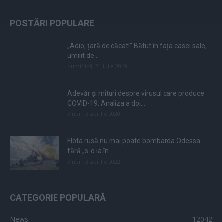
POSTĂRI POPULARE
„Adio, țară de căcat!” Bătut în fața casei sale,
umilit de...
duminică, 21 iulie 2019
Adevăr și mituri despre virusul care produce
COVID-19. Analiza a doi...
vineri, 3 aprilie 2020
Flota rusă nu mai poate bombarda Odessa
fără „s-o ia în...
vineri, 8 aprilie 2022
CATEGORIE POPULARĂ
News
12042