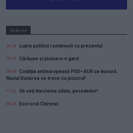
24 de ore
20.26
Lupta politicii românești cu prezentul
18.47
Cărbune și picioare-n gard
18.09
Coaliția antieuropeană PSD–AUR se bucură:
fluviul Dunărea se trece cu piciorul!
17.32
Vă veți blestema zilele, pesedeilor!
08.38
Escrocul Chirieac