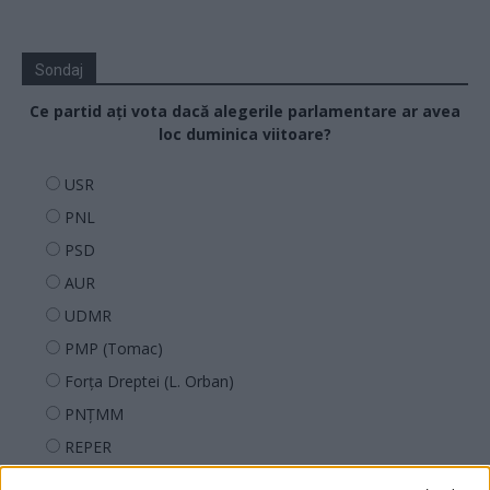
Sondaj
Ce partid ați vota dacă alegerile parlamentare ar avea
loc duminica viitoare?
USR
PNL
PSD
AUR
UDMR
PMP (Tomac)
Forța Dreptei (L. Orban)
PNȚMM
REPER
SENS