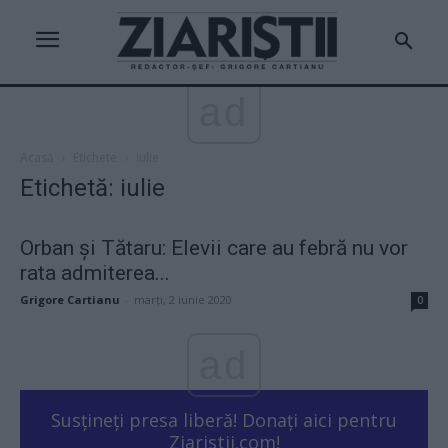
ad
Acasă
Etichete
Iulie
Etichetă: iulie
Orban și Tătaru: Elevii care au febră nu vor
rata admiterea...
Grigore Cartianu
-
marți, 2 iunie 2020
0
ad
Susțineți presa liberă! Donați aici pentru
Ziaristii.com!