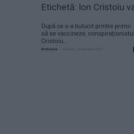
Etichetă: Ion Cristoiu 
După ce s-a bulucit printre primii
să se vaccineze, conspiraționistu
Cristoiu...
Redacţia
-
miercuri, 20 ianuarie 2021