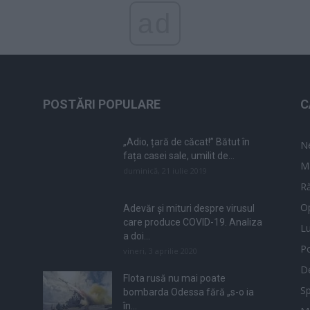
ad
POSTĂRI POPULARE
C
„Adio, țară de căcat!” Bătut în
N
fața casei sale, umilit de...
M
duminică, 21 iulie 2019
Ră
Op
Adevăr și mituri despre virusul
care produce COVID-19. Analiza
L
a doi...
Po
vineri, 3 aprilie 2020
De
Flota rusă nu mai poate
Sp
bombarda Odessa fără „s-o ia
în...