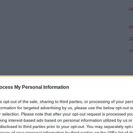
08
06
20
19
ocess My Personal Information
to opt-out of the sale, sharing to third parties, or processing of your per
formation for targeted advertising by us, please use the below opt-out s
r selection. Please note that after your opt-out request is processed y
eing interest-based ads based on personal information utilized by us or
p
disclosed to third parties prior to your opt-out. You may separately opt-
losure of your personal information by third parties on the IAB’s list of