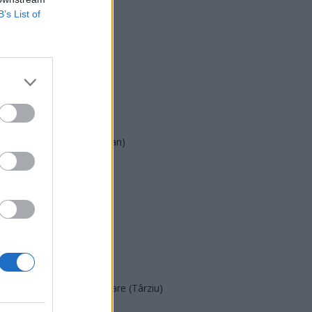
B’s List of
USR
PNL
PSD
AUR
UDMR
PMP (Tomac)
Forța Dreptei (L. Orban)
PNȚMM
REPER
SENS
SOS (Șoșoacă)
POT (Gavrilă)
PACE (Peia)
Acțiunea Conservatoare (Târziu)
PDF (Lazarus)