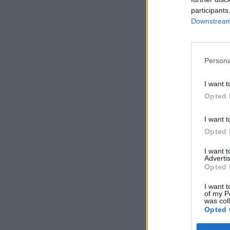
participants
Downstream 
Persona
I want t
Opted 
I want t
Opted 
I want 
Advertis
Opted 
I want t
of my P
was col
Opted 