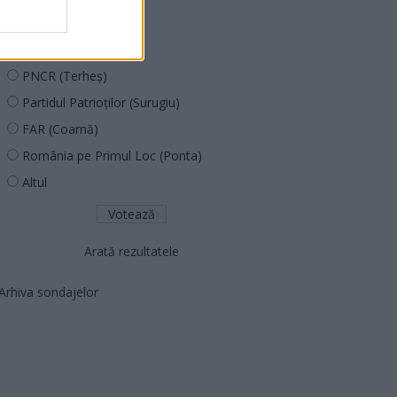
PUSL (D. Voiculescu)
PNȚCD (Pavelescu)
PNCR (Terheș)
Partidul Patrioților (Surugiu)
FAR (Coarnă)
România pe Primul Loc (Ponta)
Altul
Arată rezultatele
Arhiva sondajelor