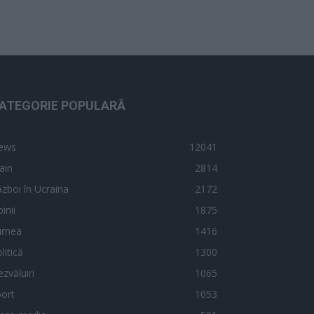
ATEGORIE POPULARĂ
ews
12041
ain
2814
zboi în Ucraina
2172
inii
1875
umea
1416
litică
1300
zvăluiri
1065
ort
1053