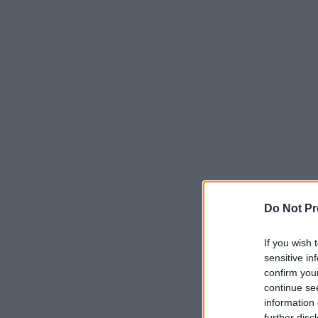
Do Not Pr
If you wish 
sensitive in
confirm you
continue se
information 
further disc