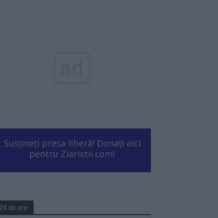
ad
Susțineți presa liberă! Donați aici
pentru Ziaristii.com!
24 de ore