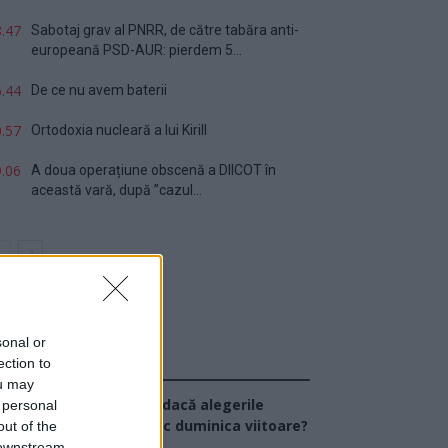
.47
Sabotaj grav al PNRR, de către tabăra anti-
europeană PSD-AUR: pierdem 5...
.44
De ce nu avem baterii
.57
Ortodoxia nucleară a lui Kirill
.06
A doua operațiune obscenă a DIICOT în
această vară, după ”cazul...
sonal or
ection to
Sondaj
ou may
Ce partid ați vota dacă alegerile
 personal
arlamentare ar avea loc duminica viitoare?
out of the
 downstream