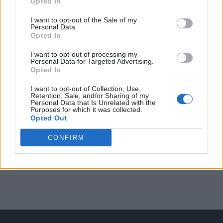
Opted In
Arată rezultatele
I want to opt-out of the Sale of my
Personal Data.
Opted In
Arhiva sondajelor
I want to opt-out of processing my
Personal Data for Targeted Advertising.
Opted In
I want to opt-out of Collection, Use,
Retention, Sale, and/or Sharing of my
Personal Data that Is Unrelated with the
Purposes for which it was collected.
Opted Out
CONFIRM
ad