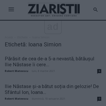
ad
Acasă
Etichete
Ioana Simion
Etichetă: Ioana Simion
Părăsit de cea de-a 5-a nevastă, bătăușul
Ilie Năstase îi cere...
Robert Mateescu
-
luni, 8 martie 2021
6
Ilie Năstase și-a bătut soția din gelozie! De
Sfântul Ion, Ioana...
Robert Mateescu
-
duminică, 10 ianuarie 2021
0