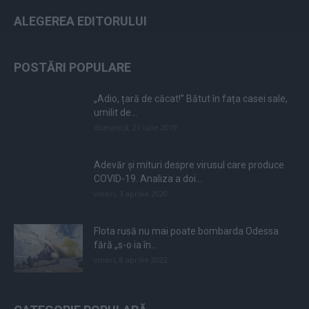
ALEGEREA EDITORULUI
POSTĂRI POPULARE
„Adio, țară de căcat!” Bătut în fața casei sale,
umilit de...
duminică, 21 iulie 2019
Adevăr și mituri despre virusul care produce
COVID-19. Analiza a doi...
vineri, 3 aprilie 2020
Flota rusă nu mai poate bombarda Odessa
fără „s-o ia în...
vineri, 8 aprilie 2022