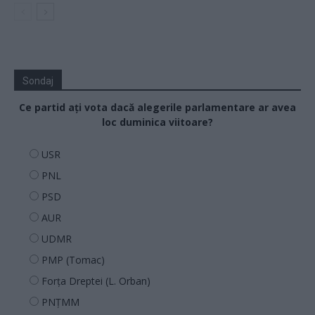
Sondaj
Ce partid ați vota dacă alegerile parlamentare ar avea
loc duminica viitoare?
USR
PNL
PSD
AUR
UDMR
PMP (Tomac)
Forța Dreptei (L. Orban)
PNȚMM