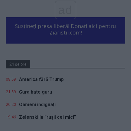
ad
Susțineți presa liberă! Donați aici pentru
Ziaristii.com!
24 de ore
08.59
America fără Trump
21.59
Gura bate guru
20.20
Oameni indignați
19.46
Zelenski la ”rușii cei mici”