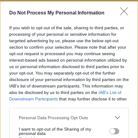
REPER
SENS
Do Not Process My Personal Information
SOS (Șoșoacă)
If you wish to opt-out of the sale, sharing to third parties, or
POT (Gavrilă)
processing of your personal or sensitive information for
PACE (Peia)
targeted advertising by us, please use the below opt-out
section to confirm your selection. Please note that after your
Acțiunea Conservatoare (Târziu)
opt-out request is processed you may continue seeing
PDF (Lazarus)
interest-based ads based on personal information utilized by
us or personal information disclosed to third parties prior to
PUSL (D. Voiculescu)
your opt-out. You may separately opt-out of the further
PNȚCD (Pavelescu)
disclosure of your personal information by third parties on the
IAB’s list of downstream participants. This information may
PNCR (Terheș)
also be disclosed by us to third parties on the
IAB’s List of
Partidul Patrioților (Surugiu)
Downstream Participants
that may further disclose it to other
FAR (Coarnă)
third parties.
România pe Primul Loc (Ponta)
Personal Data Processing Opt Outs
Altul
I want to opt-out of the Sharing of my
personal data.