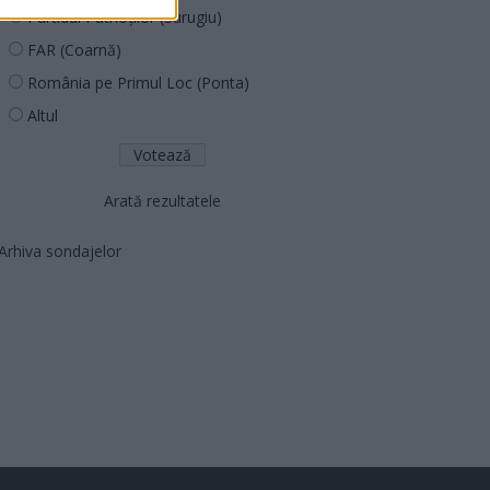
Partidul Patrioților (Surugiu)
FAR (Coarnă)
România pe Primul Loc (Ponta)
Altul
Arată rezultatele
Arhiva sondajelor