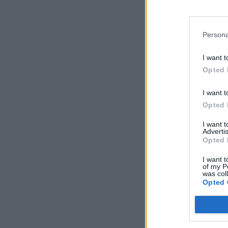
Persona
I want t
Opted 
I want t
Opted 
I want 
Advertis
Opted 
I want t
of my P
was col
Opted 