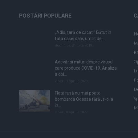
POSTĂRI POPULARE
C
„Adio, țară de căcat!” Bătut în
N
fața casei sale, umilit de...
M
duminică, 21 iulie 2019
Ră
Op
Adevăr și mituri despre virusul
care produce COVID-19. Analiza
L
a doi...
Po
vineri, 3 aprilie 2020
De
Flota rusă nu mai poate
Sp
bombarda Odessa fără „s-o ia
în...
M
vineri, 8 aprilie 2022