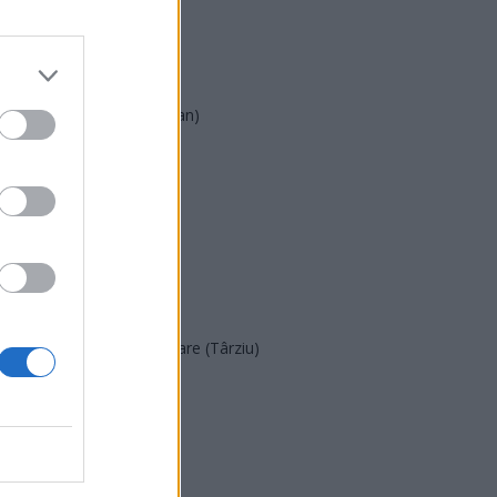
AUR
UDMR
PMP (Tomac)
Forța Dreptei (L. Orban)
PNȚMM
REPER
SENS
SOS (Șoșoacă)
POT (Gavrilă)
PACE (Peia)
Acțiunea Conservatoare (Târziu)
PDF (Lazarus)
PUSL (D. Voiculescu)
PNȚCD (Pavelescu)
PNCR (Terheș)