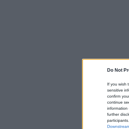
Do Not Pr
If you wish 
sensitive in
confirm you
continue se
information 
further disc
participants
Downstream 