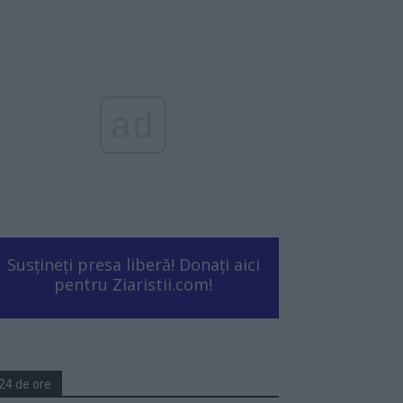
ad
Susțineți presa liberă! Donați aici
pentru Ziaristii.com!
24 de ore