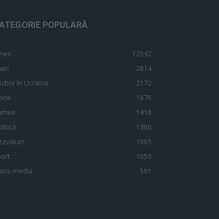
ATEGORIE POPULARĂ
ews
12042
ain
2814
zboi în Ucraina
2172
inii
1876
umea
1416
litică
1300
zvăluiri
1065
ort
1053
ass-media
591