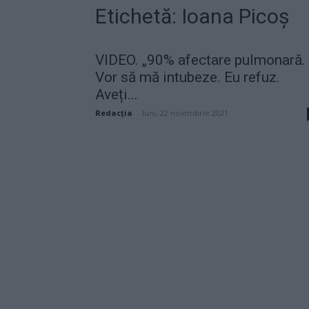
Etichetă: Ioana Picoș
VIDEO. „90% afectare pulmonară.
Vor să mă intubeze. Eu refuz.
Aveți...
Redacţia
-
luni, 22 noiembrie 2021