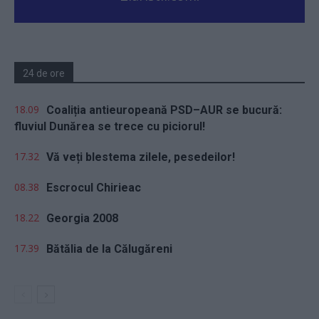
24 de ore
18.09
Coaliția antieuropeană PSD–AUR se bucură:
fluviul Dunărea se trece cu piciorul!
17.32
Vă veți blestema zilele, pesedeilor!
08.38
Escrocul Chirieac
18.22
Georgia 2008
17.39
Bătălia de la Călugăreni