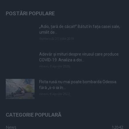
POSTĂRI POPULARE
„Adio, țară de căcat!” Bătut în fața casei sale,
umilit de...
duminică, 21 iulie 2019
Adevăr și mituri despre virusul care produce
COVID-19. Analiza a doi...
vineri, 3 aprilie 2020
Flota rusă nu mai poate bombarda Odessa
fără „s-o ia în...
vineri, 8 aprilie 2022
CATEGORIE POPULARĂ
News
12042