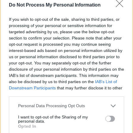
Do Not Process My Personal Information
SOS (Șoșoacă)
POT (Gavrilă)
If you wish to opt-out of the sale, sharing to third parties, or
PACE (Peia)
processing of your personal or sensitive information for
targeted advertising by us, please use the below opt-out
Acțiunea Conservatoare (Târziu)
section to confirm your selection. Please note that after your
PDF (Lazarus)
opt-out request is processed you may continue seeing
PUSL (D. Voiculescu)
interest-based ads based on personal information utilized by
us or personal information disclosed to third parties prior to
PNȚCD (Pavelescu)
your opt-out. You may separately opt-out of the further
PNCR (Terheș)
disclosure of your personal information by third parties on the
IAB’s list of downstream participants. This information may
Partidul Patrioților (Surugiu)
also be disclosed by us to third parties on the
IAB’s List of
FAR (Coarnă)
Downstream Participants
that may further disclose it to other
third parties.
România pe Primul Loc (Ponta)
Altul
Personal Data Processing Opt Outs
I want to opt-out of the Sharing of my
personal data.
Opted In
Arată rezultatele