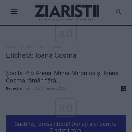
ad
Acasă
Etichete
Ioana Cosma
Etichetă: Ioana Cosma
Șoc la Pro Arena: Mihai Mironică și Ioana
Cosma rămân fără...
Redacţia
-
sâmbătă, 21 ianuarie 2023
2
ad
Susțineți presa liberă! Donați aici pentru
Ziaristii.com!