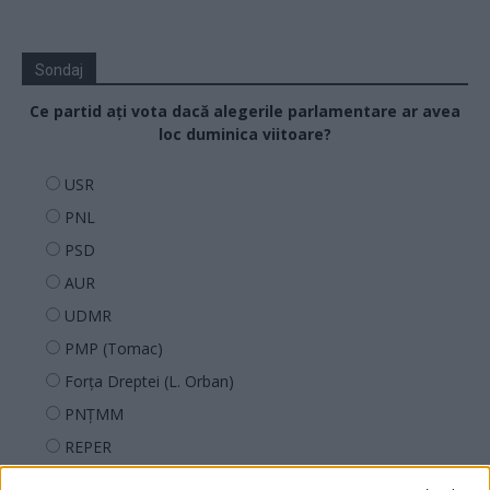
Sondaj
Ce partid ați vota dacă alegerile parlamentare ar avea
loc duminica viitoare?
USR
PNL
PSD
AUR
UDMR
PMP (Tomac)
Forța Dreptei (L. Orban)
PNȚMM
REPER
SENS