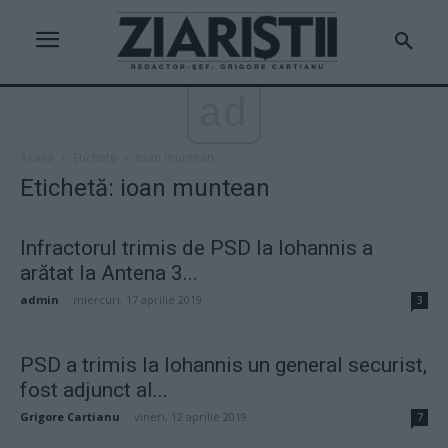
ad
Acasă
Etichete
Ioan muntean
Etichetă: ioan muntean
Infractorul trimis de PSD la Iohannis a
arătat la Antena 3...
admin
-
miercuri, 17 aprilie 2019
3
PSD a trimis la Iohannis un general securist,
fost adjunct al...
Grigore Cartianu
-
vineri, 12 aprilie 2019
7