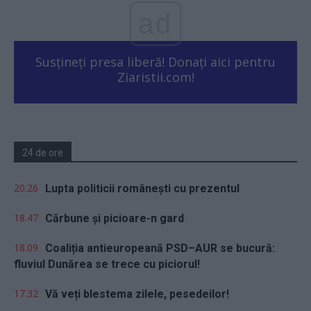
ad
Susțineți presa liberă! Donați aici pentru
Ziaristii.com!
24 de ore
20.26
Lupta politicii românești cu prezentul
18.47
Cărbune și picioare-n gard
18.09
Coaliția antieuropeană PSD–AUR se bucură:
fluviul Dunărea se trece cu piciorul!
17.32
Vă veți blestema zilele, pesedeilor!