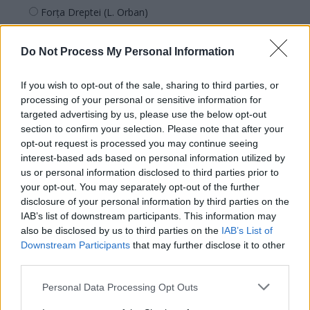
Forța Dreptei (L. Orban)
PNȚMM
Do Not Process My Personal Information
REPER
SENS
If you wish to opt-out of the sale, sharing to third parties, or
SOS (Șoșoacă)
processing of your personal or sensitive information for
targeted advertising by us, please use the below opt-out
POT (Gavrilă)
section to confirm your selection. Please note that after your
PACE (Peia)
opt-out request is processed you may continue seeing
Acțiunea Conservatoare (Târziu)
interest-based ads based on personal information utilized by
us or personal information disclosed to third parties prior to
PDF (Lazarus)
your opt-out. You may separately opt-out of the further
PUSL (D. Voiculescu)
disclosure of your personal information by third parties on the
IAB’s list of downstream participants. This information may
PNȚCD (Pavelescu)
also be disclosed by us to third parties on the
IAB’s List of
PNCR (Terheș)
Downstream Participants
that may further disclose it to other
third parties.
Partidul Patrioților (Surugiu)
FAR (Coarnă)
Personal Data Processing Opt Outs
România pe Primul Loc (Ponta)