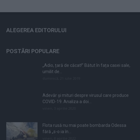
ALEGEREA EDITORULUI
POSTĂRI POPULARE
„Adio, țară de căcat!” Bătut în fața casei sale,
umilit de...
duminică, 21 iulie 2019
Adevăr și mituri despre virusul care produce
COVID-19. Analiza a doi...
vineri, 3 aprilie 2020
Flota rusă nu mai poate bombarda Odessa
fără „s-o ia în...
vineri, 8 aprilie 2022