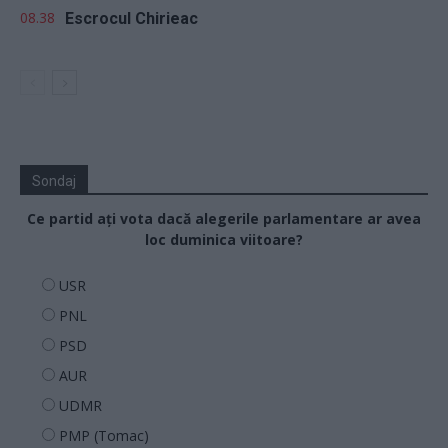
08.38
Escrocul Chirieac
Sondaj
Ce partid ați vota dacă alegerile parlamentare ar avea
loc duminica viitoare?
USR
PNL
PSD
AUR
UDMR
PMP (Tomac)