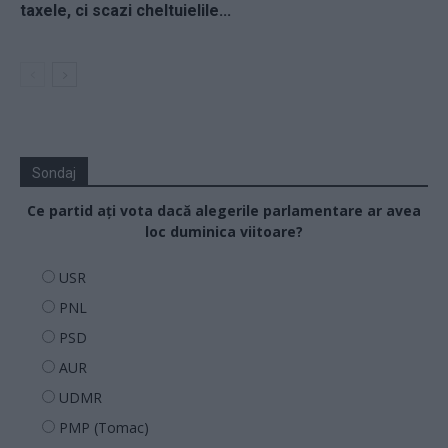
taxele, ci scazi cheltuielile...
Sondaj
Ce partid ați vota dacă alegerile parlamentare ar avea
loc duminica viitoare?
USR
PNL
PSD
AUR
UDMR
PMP (Tomac)