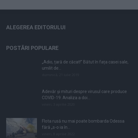
ALEGEREA EDITORULUI
POSTĂRI POPULARE
„Adio, țară de căcat!” Bătut în fața casei sale,
umilit de...
duminică, 21 iulie 2019
Adevăr și mituri despre virusul care produce
COVID-19. Analiza a doi...
vineri, 3 aprilie 2020
Flota rusă nu mai poate bombarda Odessa
fără „s-o ia în...
vineri, 8 aprilie 2022