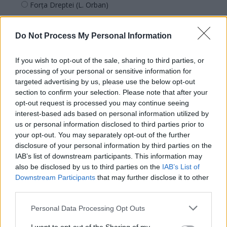
Forța Dreptei (L. Orban)
PNȚMM
REPER
Do Not Process My Personal Information
SENS
If you wish to opt-out of the sale, sharing to third parties, or
SOS (Șoșoacă)
processing of your personal or sensitive information for
POT (Gavrilă)
targeted advertising by us, please use the below opt-out
section to confirm your selection. Please note that after your
PACE (Peia)
opt-out request is processed you may continue seeing
Acțiunea Conservatoare (Târziu)
interest-based ads based on personal information utilized by
us or personal information disclosed to third parties prior to
PDF (Lazarus)
your opt-out. You may separately opt-out of the further
PUSL (D. Voiculescu)
disclosure of your personal information by third parties on the
PNȚCD (Pavelescu)
IAB’s list of downstream participants. This information may
also be disclosed by us to third parties on the
IAB’s List of
PNCR (Terheș)
Downstream Participants
that may further disclose it to other
Partidul Patrioților (Surugiu)
third parties.
FAR (Coarnă)
Personal Data Processing Opt Outs
România pe Primul Loc (Ponta)