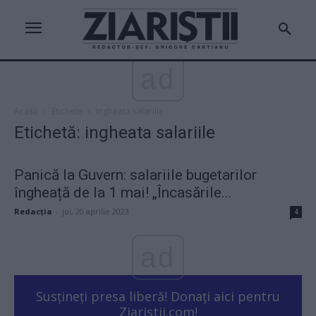
ad
Acasă
Etichete
Ingheata salariile
Etichetă: ingheata salariile
Panică la Guvern: salariile bugetarilor
îngheață de la 1 mai! „Încasările...
Redacţia
-
joi, 20 aprilie 2023
4
ad
Susțineți presa liberă! Donați aici pentru
Ziaristii.com!