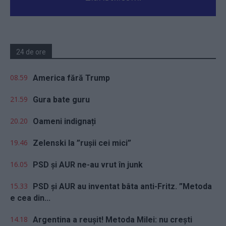
24 de ore
08.59
America fără Trump
21.59
Gura bate guru
20.20
Oameni indignați
19.46
Zelenski la ”rușii cei mici”
16.05
PSD și AUR ne-au vrut în junk
15.33
PSD și AUR au inventat bâta anti-Fritz. ”Metoda
e cea din...
14.18
Argentina a reușit! Metoda Milei: nu crești