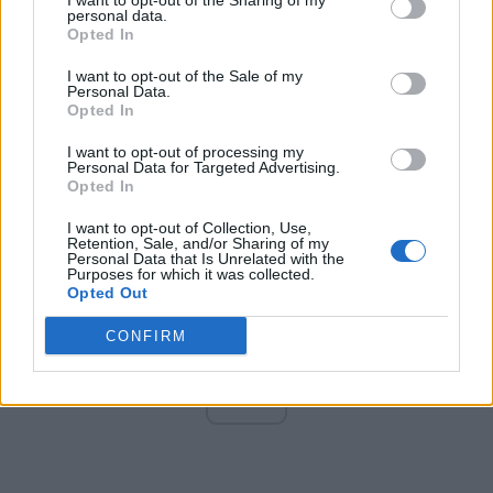
I want to opt-out of the Sharing of my
Altul
personal data.
Opted In
I want to opt-out of the Sale of my
Personal Data.
Arată rezultatele
Opted In
Arhiva sondajelor
I want to opt-out of processing my
Personal Data for Targeted Advertising.
Opted In
I want to opt-out of Collection, Use,
Retention, Sale, and/or Sharing of my
Personal Data that Is Unrelated with the
Purposes for which it was collected.
Opted Out
CONFIRM
ad