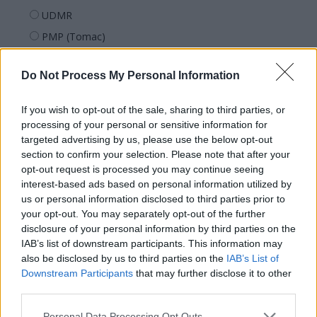
UDMR
PMP (Tomac)
Forța Dreptei (L. Orban)
Do Not Process My Personal Information
PNȚMM
REPER
If you wish to opt-out of the sale, sharing to third parties, or
SENS
processing of your personal or sensitive information for
targeted advertising by us, please use the below opt-out
SOS (Șoșoacă)
section to confirm your selection. Please note that after your
POT (Gavrilă)
opt-out request is processed you may continue seeing
interest-based ads based on personal information utilized by
PACE (Peia)
us or personal information disclosed to third parties prior to
Acțiunea Conservatoare (Târziu)
your opt-out. You may separately opt-out of the further
PDF (Lazarus)
disclosure of your personal information by third parties on the
IAB’s list of downstream participants. This information may
PUSL (D. Voiculescu)
also be disclosed by us to third parties on the
IAB’s List of
PNȚCD (Pavelescu)
Downstream Participants
that may further disclose it to other
third parties.
PNCR (Terheș)
Partidul Patrioților (Surugiu)
Personal Data Processing Opt Outs