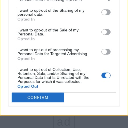
FAR (Coarnă)
I want to opt-out of the Sharing of my
personal data.
România pe Primul Loc (Ponta)
Opted In
Altul
I want to opt-out of the Sale of my
Personal Data.
Opted In
Arată rezultatele
I want to opt-out of processing my
Personal Data for Targeted Advertising.
Opted In
Arhiva sondajelor
I want to opt-out of Collection, Use,
Retention, Sale, and/or Sharing of my
Personal Data that Is Unrelated with the
Purposes for which it was collected.
Opted Out
CONFIRM
ad