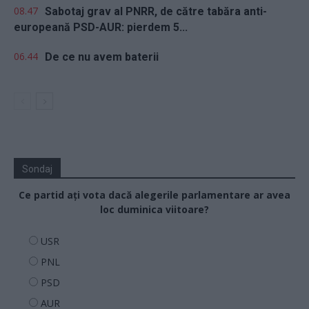
08.47
Sabotaj grav al PNRR, de către tabăra anti-
europeană PSD-AUR: pierdem 5...
06.44
De ce nu avem baterii
Sondaj
Ce partid ați vota dacă alegerile parlamentare ar avea
loc duminica viitoare?
USR
PNL
PSD
AUR