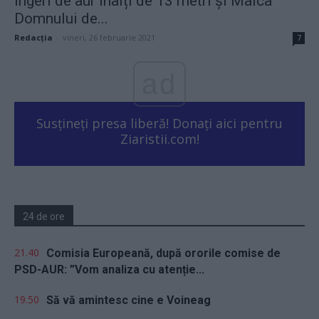
Îngeri de aur înalți de 13 metri și Maica
Domnului de...
Redacţia
-
vineri, 26 februarie 2021
7
ad
Susțineți presa liberă! Donați aici pentru
Ziaristii.com!
24 de ore
21.40
Comisia Europeană, după ororile comise de
PSD-AUR: ”Vom analiza cu atenție...
19.50
Să vă amintesc cine e Voineag