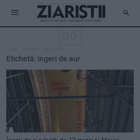
ad
Acasă
Etichete
Ingeri de aur
Etichetă: ingeri de aur