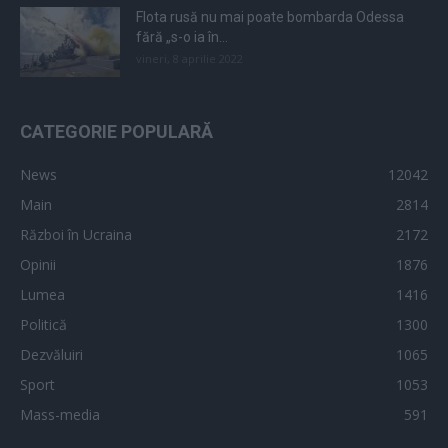
Flota rusă nu mai poate bombarda Odessa
fără „s-o ia în...
vineri, 8 aprilie 2022
CATEGORIE POPULARĂ
News
12042
Main
2814
Război în Ucraina
2172
Opinii
1876
Lumea
1416
Politică
1300
Dezvăluiri
1065
Sport
1053
Mass-media
591