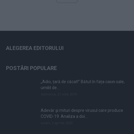
ALEGEREA EDITORULUI
POSTĂRI POPULARE
„Adio, țară de căcat!” Bătut în fața casei sale,
umilit de...
duminică, 21 iulie 2019
Adevăr și mituri despre virusul care produce
COVID-19. Analiza a doi...
vineri, 3 aprilie 2020