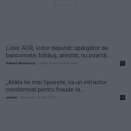
Lider AUR, viitor deputat: spărgător de
bancomate, bătăuș, arestat, nu poartă...
Robert Mateescu
-
marți, 8 decembrie 2020
5
„Atâta ne mai lipsește, ca un infractor
condamnat pentru fraude la...
admin
-
miercuri, 22 mai 2019
4