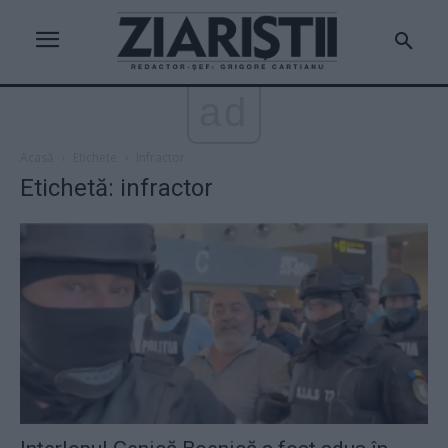
ad
Acasă
Etichete
Infractor
Etichetă: infractor