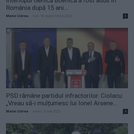
Interlopul Genică Boenică a fost adus în
România după 15 ani...
Matei Udrea
-
luni, 18 septembrie 2023
5
PSD rămâne partidul infractorilor. Ciolacu:
„Vreau să-i mulțumesc lui Ionel Arsene...
Matei Udrea
-
vineri, 5 mai 2023
6