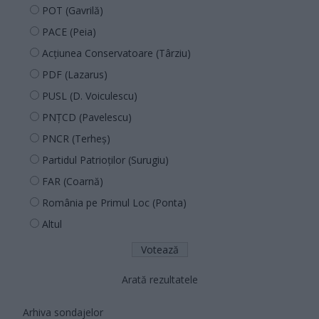
POT (Gavrilă)
PACE (Peia)
Acțiunea Conservatoare (Târziu)
PDF (Lazarus)
PUSL (D. Voiculescu)
PNȚCD (Pavelescu)
PNCR (Terheș)
Partidul Patrioților (Surugiu)
FAR (Coarnă)
România pe Primul Loc (Ponta)
Altul
Arată rezultatele
Arhiva sondajelor