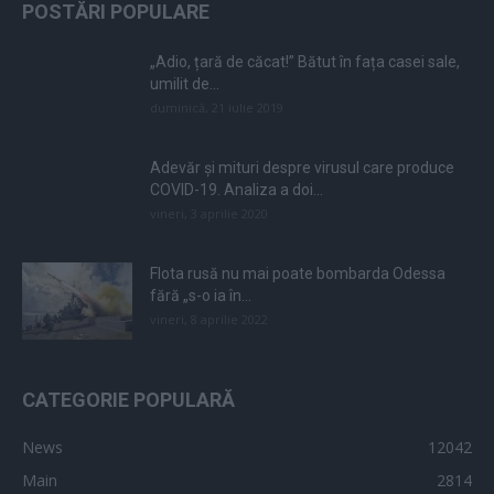
POSTĂRI POPULARE
„Adio, țară de căcat!” Bătut în fața casei sale,
umilit de...
duminică, 21 iulie 2019
Adevăr și mituri despre virusul care produce
COVID-19. Analiza a doi...
vineri, 3 aprilie 2020
Flota rusă nu mai poate bombarda Odessa
fără „s-o ia în...
vineri, 8 aprilie 2022
CATEGORIE POPULARĂ
News
12042
Main
2814