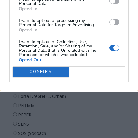
Personal Data.
Opted In
Sondaj
Ce partid ați vota dacă alegerile parlamentare ar avea
I want to opt-out of processing my
Personal Data for Targeted Advertising.
loc duminica viitoare?
Opted In
USR
I want to opt-out of Collection, Use,
Retention, Sale, and/or Sharing of my
PNL
Personal Data that Is Unrelated with the
Purposes for which it was collected.
PSD
Opted Out
AUR
CONFIRM
UDMR
PMP (Tomac)
Forța Dreptei (L. Orban)
PNȚMM
REPER
SENS
SOS (Șoșoacă)