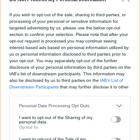
Ziaristii.com!
If you wish to opt-out of the sale, sharing to third parties, or
processing of your personal or sensitive information for
targeted advertising by us, please use the below opt-out
section to confirm your selection. Please note that after your
24 de ore
opt-out request is processed you may continue seeing
interest-based ads based on personal information utilized by
20.26
Lupta politicii românești cu prezentul
us or personal information disclosed to third parties prior to
your opt-out. You may separately opt-out of the further
18.47
Cărbune și picioare-n gard
disclosure of your personal information by third parties on the
IAB’s list of downstream participants. This information may
18.09
Coaliția antieuropeană PSD–AUR se bucură:
also be disclosed by us to third parties on the
IAB’s List of
fluviul Dunărea se trece cu piciorul!
Downstream Participants
that may further disclose it to other
third parties.
17.32
Vă veți blestema zilele, pesedeilor!
Personal Data Processing Opt Outs
I want to opt-out of the Sharing of my
personal data.
Opted In
I want to opt-out of the Sale of my