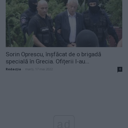
Sorin Oprescu, înșfăcat de o brigadă
specială în Grecia. Ofițerii l-au...
Redacţia
-
marți, 17 mai 2022
0
ad