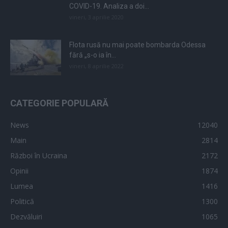
COVID-19. Analiza a doi...
vineri, 3 aprilie 2020
Flota rusă nu mai poate bombarda Odessa
fără „s-o ia în...
vineri, 8 aprilie 2022
CATEGORIE POPULARĂ
News
12040
Main
2814
Război în Ucraina
2172
Opinii
1874
Lumea
1416
Politică
1300
Dezvăluiri
1065