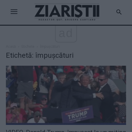
ad
Acasă
Etichete
împușcături
Etichetă: împușcături