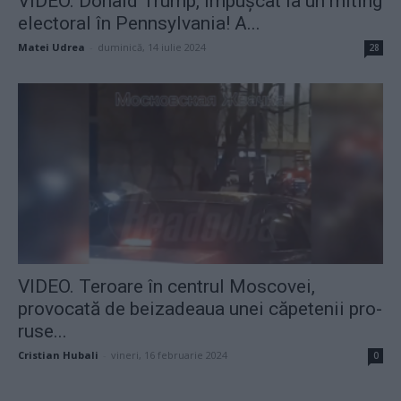
VIDEO. Donald Trump, împușcat la un miting
electoral în Pennsylvania! A...
Matei Udrea
-
duminică, 14 iulie 2024
28
VIDEO. Teroare în centrul Moscovei,
provocată de beizadeaua unei căpetenii pro-
ruse...
Cristian Hubali
-
vineri, 16 februarie 2024
0