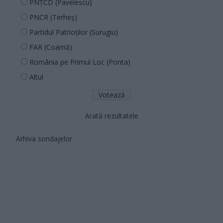
PNȚCD (Pavelescu)
PNCR (Terheș)
Partidul Patrioților (Surugiu)
FAR (Coarnă)
România pe Primul Loc (Ponta)
Altul
Arată rezultatele
Arhiva sondajelor