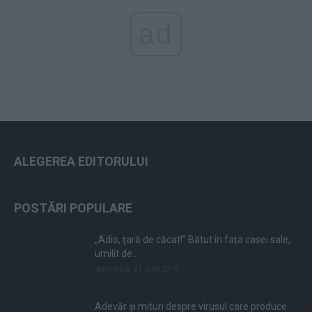
ad
ALEGEREA EDITORULUI
POSTĂRI POPULARE
„Adio, țară de căcat!” Bătut în fața casei sale,
umilit de...
duminică, 21 iulie 2019
Adevăr și mituri despre virusul care produce