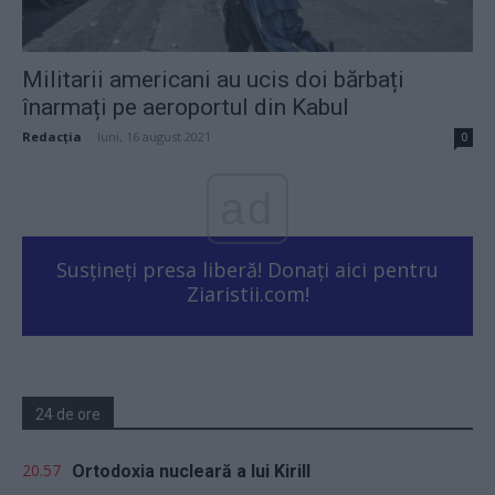
Militarii americani au ucis doi bărbați
înarmați pe aeroportul din Kabul
Redacţia
-
luni, 16 august 2021
0
ad
Susțineți presa liberă! Donați aici pentru
Ziaristii.com!
24 de ore
20.57
Ortodoxia nucleară a lui Kirill