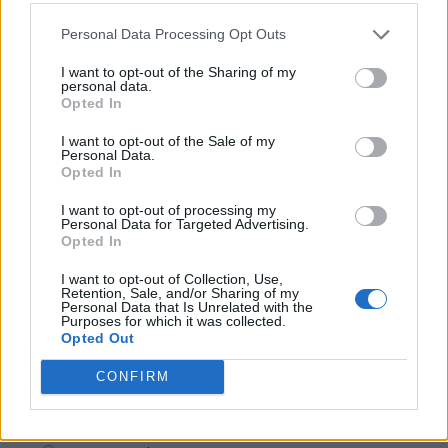
PNL
PSD
Personal Data Processing Opt Outs
AUR
I want to opt-out of the Sharing of my
personal data.
UDMR
Opted In
PMP (Tomac)
I want to opt-out of the Sale of my
Forța Dreptei (L. Orban)
Personal Data.
Opted In
PNȚMM
I want to opt-out of processing my
REPER
Personal Data for Targeted Advertising.
Opted In
SENS
SOS (Șoșoacă)
I want to opt-out of Collection, Use,
Retention, Sale, and/or Sharing of my
POT (Gavrilă)
Personal Data that Is Unrelated with the
Purposes for which it was collected.
PACE (Peia)
Opted Out
Acțiunea Conservatoare (Târziu)
CONFIRM
PDF (Lazarus)
PUSL (D. Voiculescu)