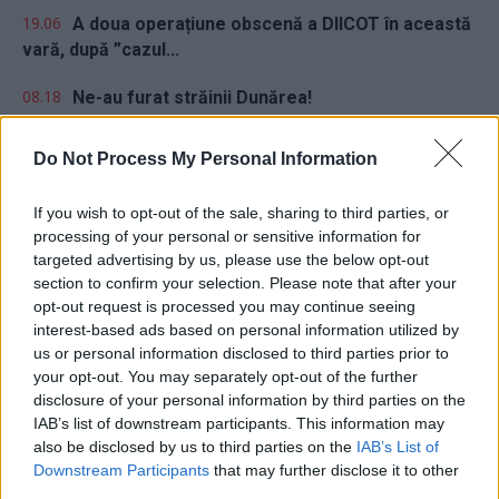
19.06
A doua operațiune obscenă a DIICOT în această
vară, după ”cazul...
08.18
Ne-au furat străinii Dunărea!
06.02
VIDEO. De ce să scufundăm 5 barje românești?
Do Not Process My Personal Information
Nu mai bine...
If you wish to opt-out of the sale, sharing to third parties, or
processing of your personal or sensitive information for
targeted advertising by us, please use the below opt-out
section to confirm your selection. Please note that after your
opt-out request is processed you may continue seeing
interest-based ads based on personal information utilized by
Sondaj
us or personal information disclosed to third parties prior to
your opt-out. You may separately opt-out of the further
Ce partid ați vota dacă alegerile parlamentare ar avea
disclosure of your personal information by third parties on the
loc duminica viitoare?
IAB’s list of downstream participants. This information may
also be disclosed by us to third parties on the
IAB’s List of
USR
Downstream Participants
that may further disclose it to other
third parties.