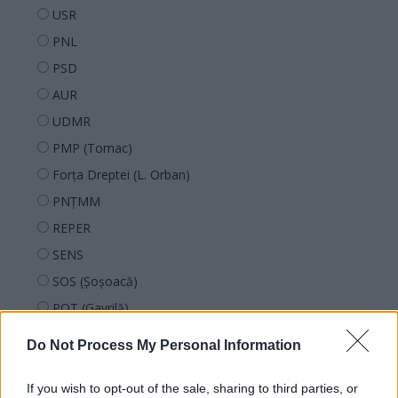
USR
PNL
PSD
AUR
UDMR
PMP (Tomac)
Forța Dreptei (L. Orban)
PNȚMM
REPER
SENS
SOS (Șoșoacă)
POT (Gavrilă)
PACE (Peia)
Do Not Process My Personal Information
Acțiunea Conservatoare (Târziu)
PDF (Lazarus)
If you wish to opt-out of the sale, sharing to third parties, or