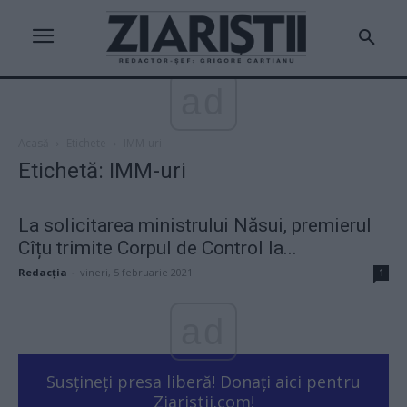
ad
Acasă
Etichete
IMM-uri
Etichetă: IMM-uri
La solicitarea ministrului Năsui, premierul
Cîțu trimite Corpul de Control la...
Redacţia
-
vineri, 5 februarie 2021
1
ad
Susțineți presa liberă! Donați aici pentru
Ziaristii.com!