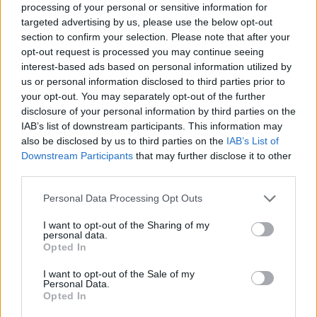
processing of your personal or sensitive information for
PUSL (D. Voiculescu)
targeted advertising by us, please use the below opt-out
PNȚCD (Pavelescu)
section to confirm your selection. Please note that after your
opt-out request is processed you may continue seeing
PNCR (Terheș)
interest-based ads based on personal information utilized by
Partidul Patrioților (Surugiu)
us or personal information disclosed to third parties prior to
your opt-out. You may separately opt-out of the further
FAR (Coarnă)
disclosure of your personal information by third parties on the
România pe Primul Loc (Ponta)
IAB’s list of downstream participants. This information may
Altul
also be disclosed by us to third parties on the
IAB’s List of
Downstream Participants
that may further disclose it to other
third parties.
Arată rezultatele
Personal Data Processing Opt Outs
I want to opt-out of the Sharing of my
Arhiva sondajelor
personal data.
Opted In
I want to opt-out of the Sale of my
Personal Data.
Opted In