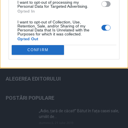
I want to opt-out of processing my
Personal Data for Targeted Advertising.
Opted In
I want to opt-out of Collection, Use,
ad
Retention, Sale, and/or Sharing of my
Personal Data that Is Unrelated with the
Purposes for which it was collected.
Opted Out
CONFIRM
ALEGEREA EDITORULUI
POSTĂRI POPULARE
„Adio, țară de căcat!” Bătut în fața casei sale,
umilit de...
duminică, 21 iulie 2019