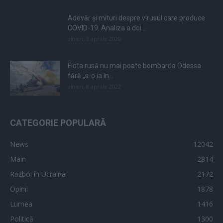
Adevăr și mituri despre virusul care produce
COVID-19. Analiza a doi...
vineri, 3 aprilie 2020
Flota rusă nu mai poate bombarda Odessa
fără „s-o ia în...
vineri, 8 aprilie 2022
CATEGORIE POPULARĂ
News
12042
Main
2814
Război în Ucraina
2172
Opinii
1878
Lumea
1416
Politică
1300