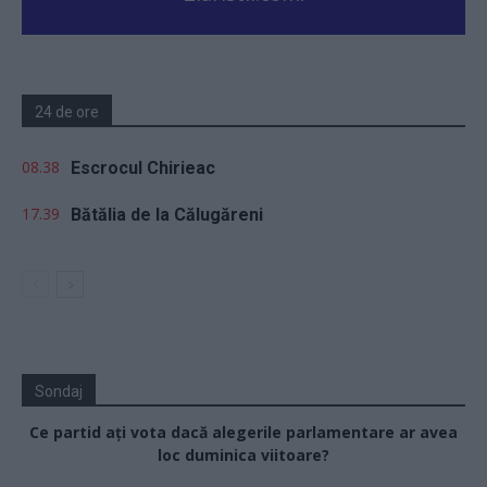
24 de ore
08.38
Escrocul Chirieac
17.39
Bătălia de la Călugăreni
Sondaj
Ce partid ați vota dacă alegerile parlamentare ar avea
loc duminica viitoare?