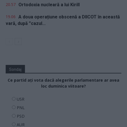
20.57
Ortodoxia nucleară a lui Kirill
19.06
A doua operațiune obscenă a DIICOT în această
vară, după ”cazul...
Sondaj
Ce partid ați vota dacă alegerile parlamentare ar avea
loc duminica viitoare?
USR
PNL
PSD
AUR