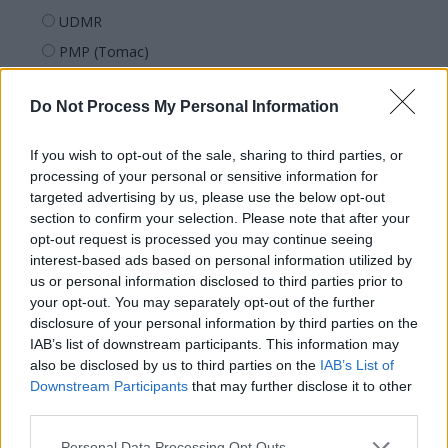
UDMR
PMP (Tomac)
Forța Dreptei (L. Orban)
Do Not Process My Personal Information
PNȚMM
REPER
If you wish to opt-out of the sale, sharing to third parties, or
SENS
processing of your personal or sensitive information for
targeted advertising by us, please use the below opt-out
SOS (Șoșoacă)
section to confirm your selection. Please note that after your
POT (Gavrilă)
opt-out request is processed you may continue seeing
interest-based ads based on personal information utilized by
PACE (Peia)
us or personal information disclosed to third parties prior to
Acțiunea Conservatoare (Târziu)
your opt-out. You may separately opt-out of the further
PDF (Lazarus)
disclosure of your personal information by third parties on the
IAB’s list of downstream participants. This information may
PUSL (D. Voiculescu)
also be disclosed by us to third parties on the
IAB’s List of
PNȚCD (Pavelescu)
Downstream Participants
that may further disclose it to other
third parties.
PNCR (Terheș)
Partidul Patrioților (Surugiu)
Personal Data Processing Opt Outs