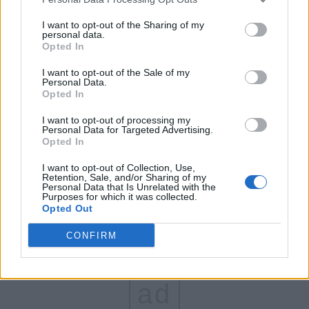
FAR (Coarnă)
I want to opt-out of the Sharing of my
personal data.
România pe Primul Loc (Ponta)
Opted In
Altul
I want to opt-out of the Sale of my
Personal Data.
Opted In
Arată rezultatele
I want to opt-out of processing my
Personal Data for Targeted Advertising.
Opted In
Arhiva sondajelor
I want to opt-out of Collection, Use,
Retention, Sale, and/or Sharing of my
Personal Data that Is Unrelated with the
Purposes for which it was collected.
Opted Out
CONFIRM
ad