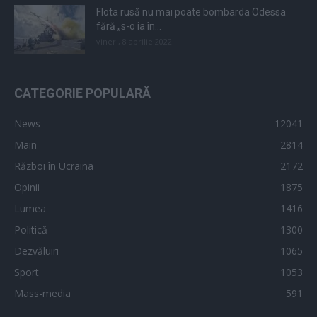
Flota rusă nu mai poate bombarda Odessa
fără „s-o ia în...
vineri, 8 aprilie 2022
CATEGORIE POPULARĂ
News
12041
Main
2814
Război în Ucraina
2172
Opinii
1875
Lumea
1416
Politică
1300
Dezvăluiri
1065
Sport
1053
Mass-media
591