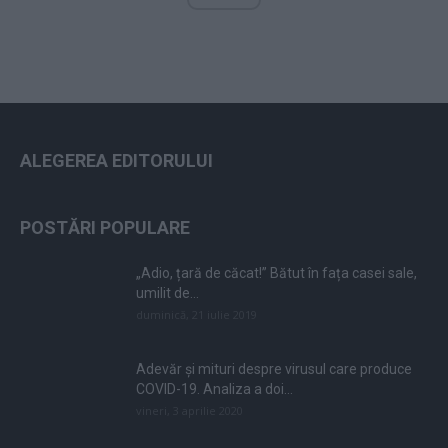
ALEGEREA EDITORULUI
POSTĂRI POPULARE
„Adio, țară de căcat!” Bătut în fața casei sale,
umilit de...
duminică, 21 iulie 2019
Adevăr și mituri despre virusul care produce
COVID-19. Analiza a doi...
vineri, 3 aprilie 2020