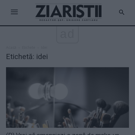
ad
Acasă
Etichete
Idei
Etichetă: idei