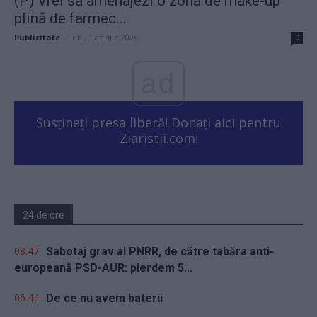
(P) Vrei să amenajezi o zonă de make-up
plină de farmec...
Publicitate
-
luni, 1 aprilie 2024
0
ad
Susțineți presa liberă! Donați aici pentru
Ziaristii.com!
24 de ore
08.47
Sabotaj grav al PNRR, de către tabăra anti-
europeană PSD-AUR: pierdem 5...
06.44
De ce nu avem baterii