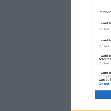
Persona
I want t
Opted 
I want t
Opted 
I want 
Advertis
Opted 
I want t
of my P
was col
Opted 