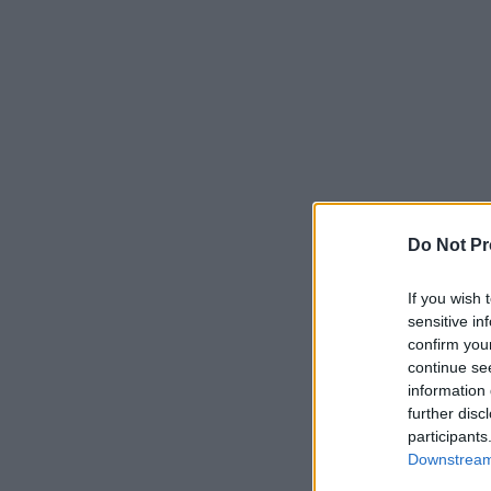
Do Not Pr
If you wish 
sensitive in
confirm you
continue se
information 
further disc
participants
Downstream 