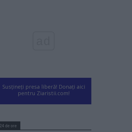
ad
Susțineți presa liberă! Donați aici
pentru Ziaristii.com!
24 de ore