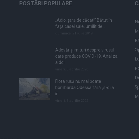
POSTĂRI POPULARE
C
„Adio, țară de căcat!” Bătut în
N
fața casei sale, umilit de...
M
duminică, 21 iulie 2019
Ră
Op
Adevăr și mituri despre virusul
care produce COVID-19. Analiza
L
a doi...
Po
vineri, 3 aprilie 2020
De
Flota rusă nu mai poate
Sp
bombarda Odessa fără „s-o ia
în...
M
vineri, 8 aprilie 2022