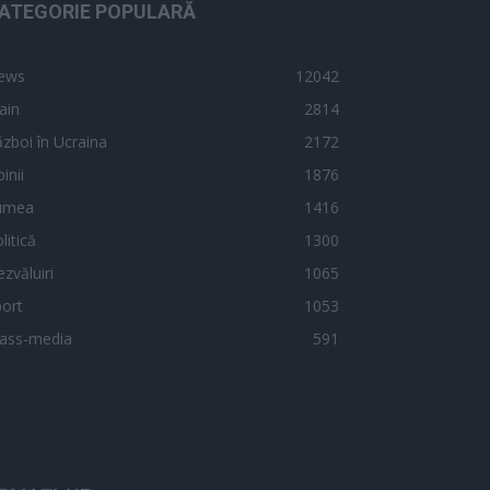
ATEGORIE POPULARĂ
ews
12042
ain
2814
zboi în Ucraina
2172
inii
1876
umea
1416
litică
1300
zvăluiri
1065
ort
1053
ass-media
591