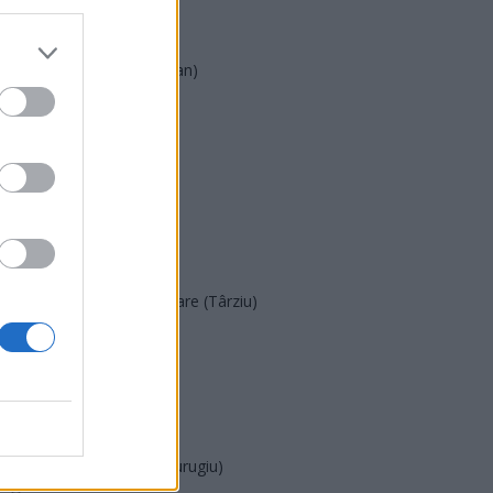
UDMR
PMP (Tomac)
Forța Dreptei (L. Orban)
PNȚMM
REPER
SENS
SOS (Șoșoacă)
POT (Gavrilă)
PACE (Peia)
Acțiunea Conservatoare (Târziu)
PDF (Lazarus)
PUSL (D. Voiculescu)
PNȚCD (Pavelescu)
PNCR (Terheș)
Partidul Patrioților (Surugiu)