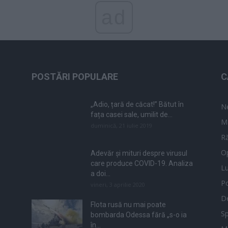
ad
POSTĂRI POPULARE
C
„Adio, țară de căcat!” Bătut în
N
fața casei sale, umilit de...
M
duminică, 21 iulie 2019
Ră
Op
Adevăr și mituri despre virusul
care produce COVID-19. Analiza
L
a doi...
Po
vineri, 3 aprilie 2020
De
Flota rusă nu mai poate
Sp
bombarda Odessa fără „s-o ia
în...