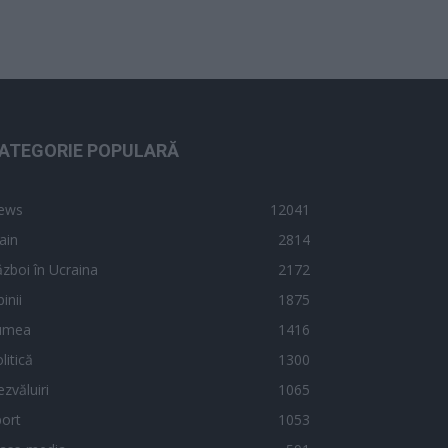
ATEGORIE POPULARĂ
ews
12041
ain
2814
zboi în Ucraina
2172
inii
1875
umea
1416
litică
1300
zvăluiri
1065
ort
1053