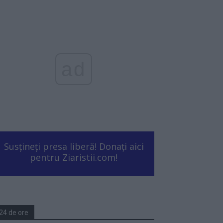
ad
Susțineți presa liberă! Donați aici
pentru Ziaristii.com!
24 de ore