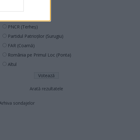
PUSL (D. Voiculescu)
PNȚCD (Pavelescu)
PNCR (Terheș)
Partidul Patrioților (Surugiu)
FAR (Coarnă)
România pe Primul Loc (Ponta)
Altul
Arată rezultatele
Arhiva sondajelor