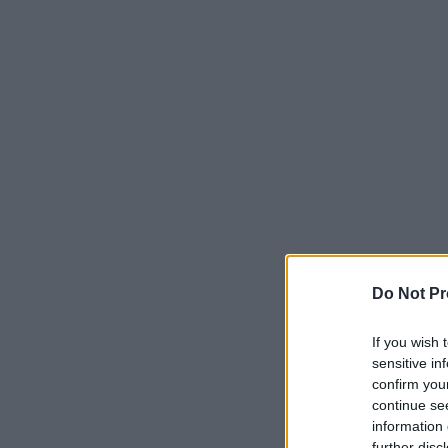
Do Not Pr
If you wish 
sensitive in
confirm you
continue se
information 
further disc