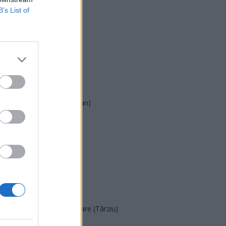
B’s List of
USR
PNL
PSD
AUR
UDMR
PMP (Tomac)
Forța Dreptei (L. Orban)
PNȚMM
REPER
SENS
SOS (Șoșoacă)
POT (Gavrilă)
PACE (Peia)
Acțiunea Conservatoare (Târziu)
PDF (Lazarus)