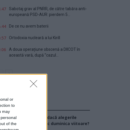
.47
Sabotaj grav al PNRR, de către tabăra anti-
europeană PSD-AUR: pierdem 5...
.44
De ce nu avem baterii
.57
Ortodoxia nucleară a lui Kirill
.06
A doua operațiune obscenă a DIICOT în
această vară, după ”cazul...
sonal or
ection to
Sondaj
ou may
Ce partid ați vota dacă alegerile
 personal
arlamentare ar avea loc duminica viitoare?
out of the
 downstream