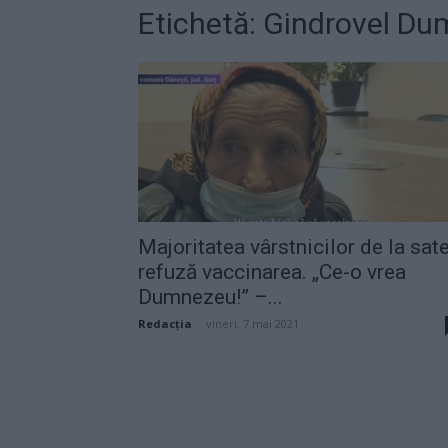
Etichetă: Gindrovel Du
Majoritatea vârstnicilor de la sat
refuză vaccinarea. „Ce-o vrea
Dumnezeu!” –...
Redacţia
-
vineri, 7 mai 2021