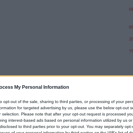
08
06
20
19
ocess My Personal Information
to opt-out of the sale, sharing to third parties, or processing of your per
formation for targeted advertising by us, please use the below opt-out s
r selection. Please note that after your opt-out request is processed y
eing interest-based ads based on personal information utilized by us or
p
disclosed to third parties prior to your opt-out. You may separately opt-
losure of your personal information by third parties on the IAB’s list of