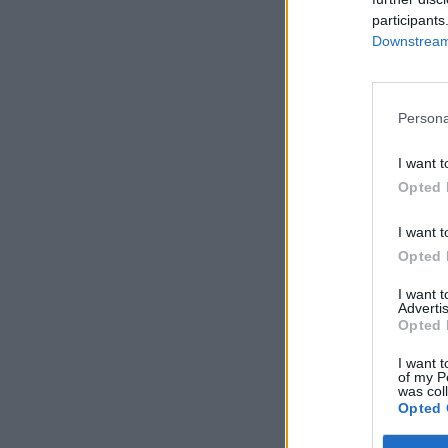
participants
Downstream 
Persona
I want t
Opted 
I want t
Opted 
I want 
Advertis
Opted 
I want t
of my P
was col
Opted 