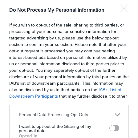
SENS
Do Not Process My Personal Information
SOS (Șoșoacă)
If you wish to opt-out of the sale, sharing to third parties, or
POT (Gavrilă)
processing of your personal or sensitive information for
PACE (Peia)
targeted advertising by us, please use the below opt-out
Acțiunea Conservatoare (Târziu)
section to confirm your selection. Please note that after your
opt-out request is processed you may continue seeing
PDF (Lazarus)
interest-based ads based on personal information utilized by
PUSL (D. Voiculescu)
us or personal information disclosed to third parties prior to
your opt-out. You may separately opt-out of the further
PNȚCD (Pavelescu)
disclosure of your personal information by third parties on the
PNCR (Terheș)
IAB’s list of downstream participants. This information may
also be disclosed by us to third parties on the
IAB’s List of
Partidul Patrioților (Surugiu)
Downstream Participants
that may further disclose it to other
FAR (Coarnă)
third parties.
România pe Primul Loc (Ponta)
Personal Data Processing Opt Outs
Altul
I want to opt-out of the Sharing of my
personal data.
Opted In