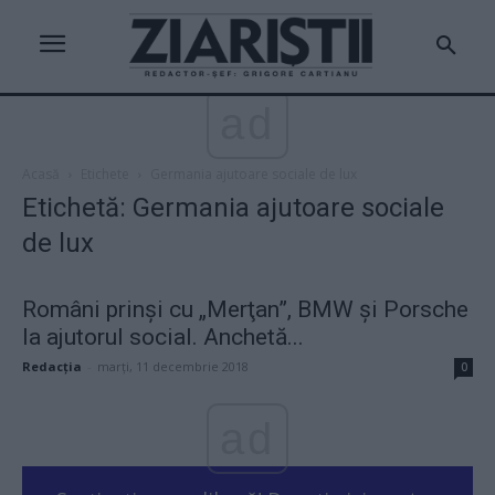
ad
Acasă
Etichete
Germania ajutoare sociale de lux
Etichetă: Germania ajutoare sociale
de lux
Români prinşi cu „Merţan”, BMW şi Porsche
la ajutorul social. Anchetă...
Redacţia
-
marți, 11 decembrie 2018
0
ad