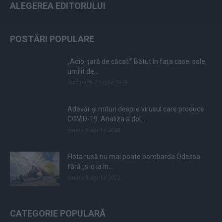
ALEGEREA EDITORULUI
POSTĂRI POPULARE
„Adio, țară de căcat!” Bătut în fața casei sale,
umilit de...
duminică, 21 iulie 2019
Adevăr și mituri despre virusul care produce
COVID-19. Analiza a doi...
vineri, 3 aprilie 2020
Flota rusă nu mai poate bombarda Odessa
fără „s-o ia în...
vineri, 8 aprilie 2022
CATEGORIE POPULARĂ