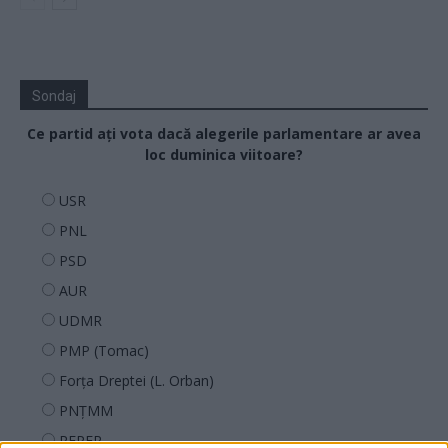
Sondaj
Ce partid ați vota dacă alegerile parlamentare ar avea
loc duminica viitoare?
USR
PNL
PSD
AUR
UDMR
PMP (Tomac)
Forța Dreptei (L. Orban)
PNȚMM
REPER