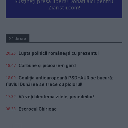
Susțineți presa liberă! Donați aici pentru
Ziaristii.com!
24 de ore
20.26
Lupta politicii românești cu prezentul
18.47
Cărbune și picioare-n gard
18.09
Coaliția antieuropeană PSD–AUR se bucură:
fluviul Dunărea se trece cu piciorul!
17.32
Vă veți blestema zilele, pesedeilor!
08.38
Escrocul Chirieac