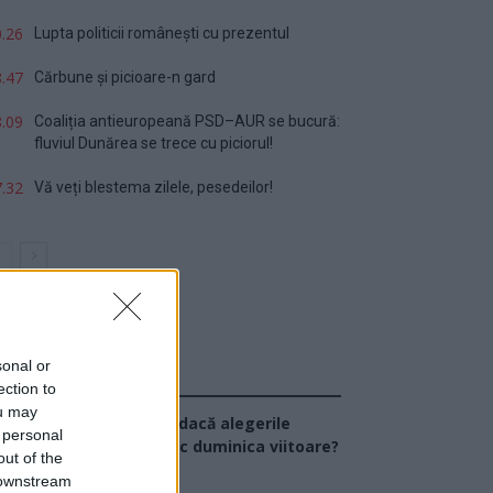
.26
Lupta politicii românești cu prezentul
.47
Cărbune și picioare-n gard
.09
Coaliția antieuropeană PSD–AUR se bucură:
fluviul Dunărea se trece cu piciorul!
.32
Vă veți blestema zilele, pesedeilor!
sonal or
Sondaj
ection to
ou may
Ce partid ați vota dacă alegerile
 personal
arlamentare ar avea loc duminica viitoare?
out of the
 downstream