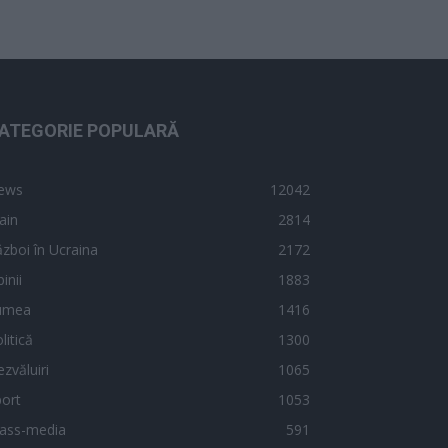
ATEGORIE POPULARĂ
ews
12042
ain
2814
zboi în Ucraina
2172
inii
1883
umea
1416
litică
1300
zvăluiri
1065
ort
1053
ass-media
591