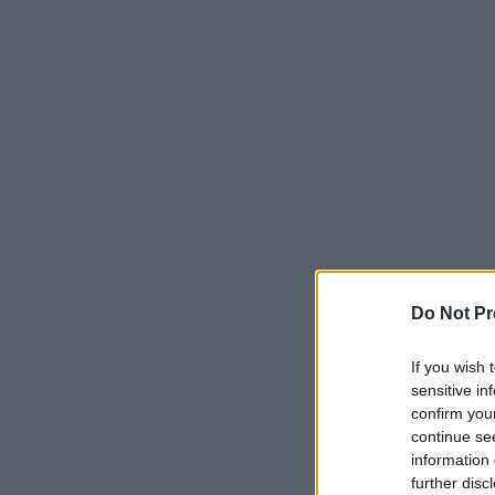
Do Not Pr
If you wish 
sensitive in
confirm you
continue se
information 
further disc