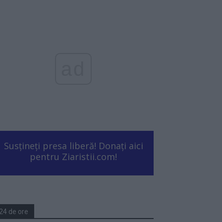
ad
Susțineți presa liberă! Donați aici
pentru Ziaristii.com!
24 de ore