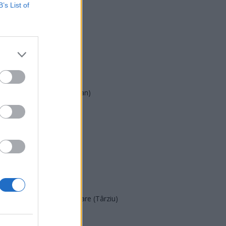
USR
B’s List of
PNL
PSD
AUR
UDMR
PMP (Tomac)
Forța Dreptei (L. Orban)
PNȚMM
REPER
SENS
SOS (Șoșoacă)
POT (Gavrilă)
PACE (Peia)
Acțiunea Conservatoare (Târziu)
PDF (Lazarus)