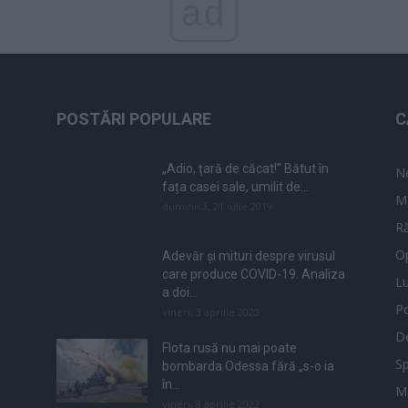
ad
POSTĂRI POPULARE
C
„Adio, țară de căcat!” Bătut în
N
fața casei sale, umilit de...
M
duminică, 21 iulie 2019
Ră
Op
Adevăr și mituri despre virusul
care produce COVID-19. Analiza
L
a doi...
Po
vineri, 3 aprilie 2020
De
Flota rusă nu mai poate
Sp
bombarda Odessa fără „s-o ia
în...
M
vineri, 8 aprilie 2022