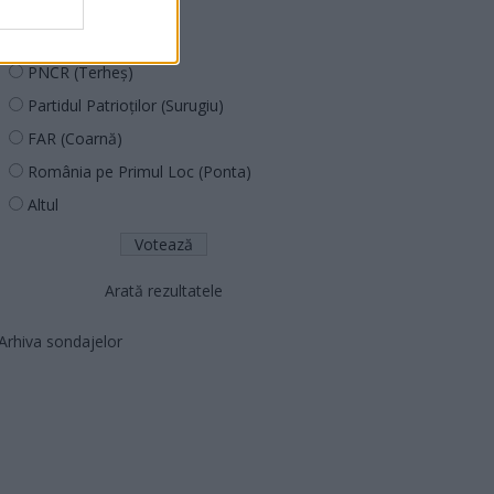
PUSL (D. Voiculescu)
PNȚCD (Pavelescu)
PNCR (Terheș)
Partidul Patrioților (Surugiu)
FAR (Coarnă)
România pe Primul Loc (Ponta)
Altul
Arată rezultatele
Arhiva sondajelor