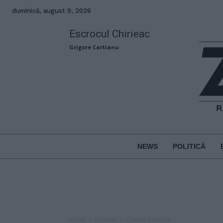
duminică, august 9, 2026
Escrocul Chirieac
Grigore Cartianu
NEWS
POLITICĂ
Acasă
Etichete
Genică Boenică