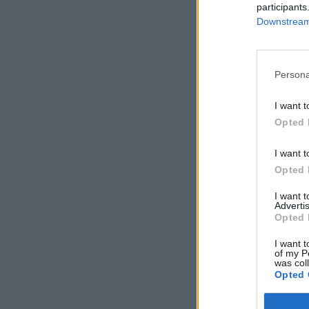
participants
Downstream 
Persona
I want t
Opted 
I want t
Opted 
I want 
Advertis
Opted 
I want t
of my P
was col
Opted 