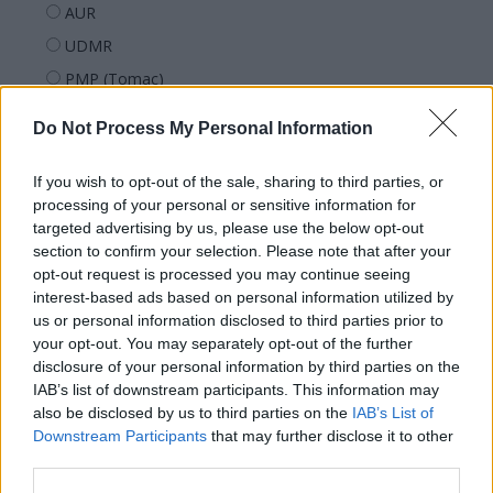
AUR
UDMR
PMP (Tomac)
Forța Dreptei (L. Orban)
Do Not Process My Personal Information
PNȚMM
REPER
If you wish to opt-out of the sale, sharing to third parties, or
processing of your personal or sensitive information for
SENS
targeted advertising by us, please use the below opt-out
SOS (Șoșoacă)
section to confirm your selection. Please note that after your
opt-out request is processed you may continue seeing
POT (Gavrilă)
interest-based ads based on personal information utilized by
PACE (Peia)
us or personal information disclosed to third parties prior to
Acțiunea Conservatoare (Târziu)
your opt-out. You may separately opt-out of the further
disclosure of your personal information by third parties on the
PDF (Lazarus)
IAB’s list of downstream participants. This information may
PUSL (D. Voiculescu)
also be disclosed by us to third parties on the
IAB’s List of
Downstream Participants
that may further disclose it to other
PNȚCD (Pavelescu)
third parties.
PNCR (Terheș)