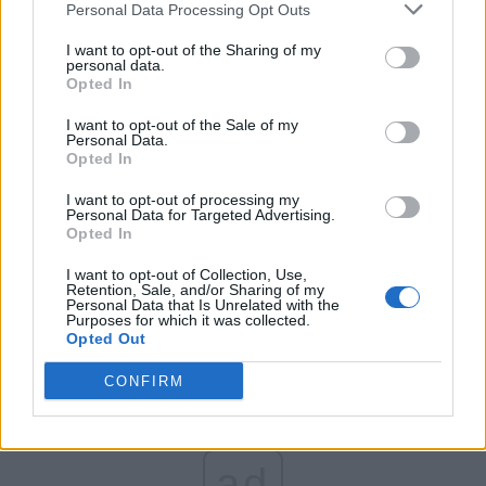
Personal Data Processing Opt Outs
Partidul Patrioților (Surugiu)
FAR (Coarnă)
I want to opt-out of the Sharing of my
personal data.
România pe Primul Loc (Ponta)
Opted In
Altul
I want to opt-out of the Sale of my
Personal Data.
Opted In
Arată rezultatele
I want to opt-out of processing my
Personal Data for Targeted Advertising.
Opted In
Arhiva sondajelor
I want to opt-out of Collection, Use,
Retention, Sale, and/or Sharing of my
Personal Data that Is Unrelated with the
Purposes for which it was collected.
Opted Out
CONFIRM
ad