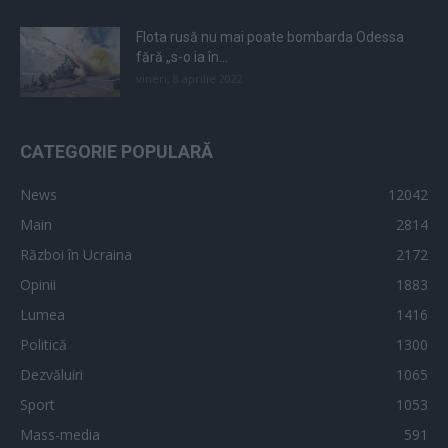
Flota rusă nu mai poate bombarda Odessa
fără „s-o ia în...
vineri, 8 aprilie 2022
CATEGORIE POPULARĂ
News
12042
Main
2814
Război în Ucraina
2172
Opinii
1883
Lumea
1416
Politică
1300
Dezvăluiri
1065
Sport
1053
Mass-media
591