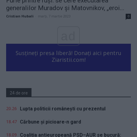
Furie printre ruși: se cere executarea
generalilor Muradov și Matovnikov, „eroi...
Cristian Hubali
-
marți, 7 martie 2023
0
ad
Susțineți presa liberă! Donați aici pentru
Ziaristii.com!
24 de ore
20.26
Lupta politicii românești cu prezentul
18.47
Cărbune și picioare-n gard
18.09
Coaliția antieuropeană PSD–AUR se bucură: