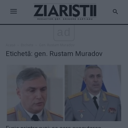
ad
Acasă
Etichete
Gen. Rustam Muradov
Etichetă: gen. Rustam Muradov