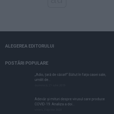
ALEGEREA EDITORULUI
POSTĂRI POPULARE
„Adio, țară de căcat!” Bătut în fața casei sale,
umilit de...
duminică, 21 iulie 2019
Adevăr și mituri despre virusul care produce
COVID-19. Analiza a doi...
vineri, 3 aprilie 2020