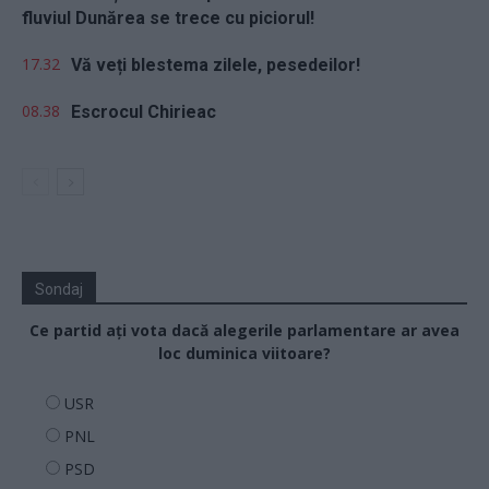
fluviul Dunărea se trece cu piciorul!
17.32
Vă veți blestema zilele, pesedeilor!
08.38
Escrocul Chirieac
Sondaj
Ce partid ați vota dacă alegerile parlamentare ar avea
loc duminica viitoare?
USR
PNL
PSD